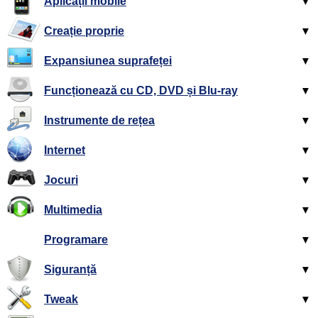
Aplicații mobile
▼
Creație proprie
▼
Expansiunea suprafeței
▼
Funcționează cu CD, DVD și Blu-ray
▼
Instrumente de rețea
▼
Internet
▼
Jocuri
▼
Multimedia
▼
Programare
▼
Siguranță
▼
Tweak
▼