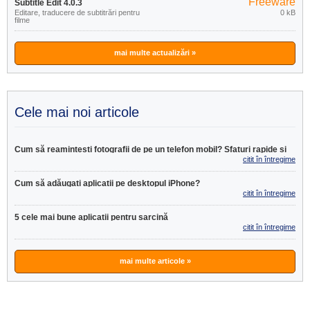
Freeware
Subtitle Edit 4.0.3
Editare, traducere de subtitrări pentru
0 kB
filme
mai multe actualizări »
Cele mai noi articole
Cum să reamintești fotografii de pe un telefon mobil? Sfaturi rapide și
citit în întregime
eficiente
>>
Cum să adăugați aplicații pe desktopul iPhone?
citit în întregime
>>
5 cele mai bune aplicații pentru sarcină
citit în întregime
>>
mai multe articole »