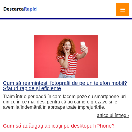
≡
Cum să reamintești fotografii de pe un telefon mobil?
Sfaturi rapide și eficiente
Trăim într-o perioadă în care facem poze cu smartphone-uri
din ce în ce mai des, pentru că au camere grozave și le
avem la îndemână în aproape toate împrejurările.
articolul întreg ›
Cum să adăugați aplicații pe desktopul iPhone?