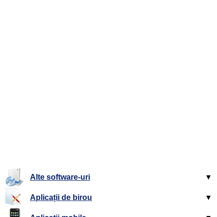
Alte software-uri
▼
Aplicații de birou
▼