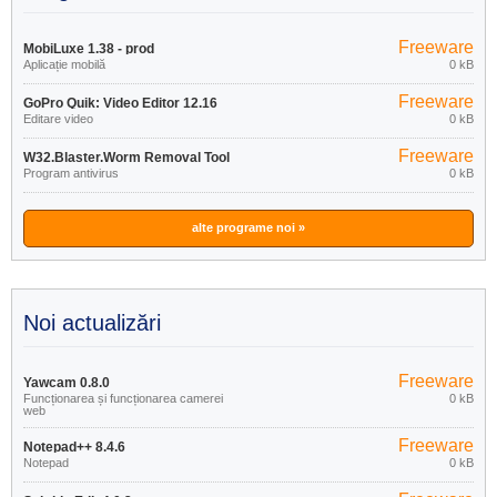
Freeware
MobiLuxe 1.38 - prod
Aplicație mobilă
0 kB
Freeware
GoPro Quik: Video Editor 12.16
Editare video
0 kB
Freeware
W32.Blaster.Worm Removal Tool
Program antivirus
0 kB
1.0.0
alte programe noi »
Noi actualizări
Freeware
Yawcam 0.8.0
Funcționarea și funcționarea camerei
0 kB
web
Freeware
Notepad++ 8.4.6
Notepad
0 kB