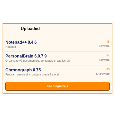
Uploaded
Notepad++ 8.4.6
45
Freeware
Notepad
PersonalBrain 6.0.7.9
44
Freeware
Organizați-vă documentele, contactele și alte lucruri.
Chronograph 6.75
43
Shareware
Program pentru sincronizare precisă a orei.
alte programe »