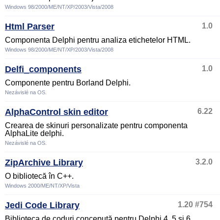
Windows 98/2000/ME/NT/XP/2003/Vista/2008
Html Parser
1.0
Componenta Delphi pentru analiza etichetelor HTML.
Windows 98/2000/ME/NT/XP/2003/Vista/2008
Delfi_components
1.0
Componente pentru Borland Delphi.
Nezávislé na OS.
AlphaControl skin editor
6.22
Crearea de skinuri personalizate pentru componenta
AlphaLite delphi.
Nezávislé na OS.
ZipArchive Library
3.2.0
O bibliotecă în C++.
Windows 2000/ME/NT/XP/Vista
Jedi Code Library
1.20 #754
Biblioteca de coduri concepută pentru Delphi 4, 5 și 6.