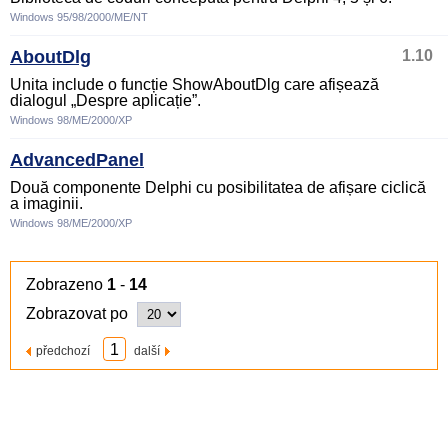
Windows 95/98/2000/ME/NT
AboutDlg
1.10
Unita include o funcție ShowAboutDlg care afișează
dialogul „Despre aplicație”.
Windows 98/ME/2000/XP
AdvancedPanel
Două componente Delphi cu posibilitatea de afișare ciclică
a imaginii.
Windows 98/ME/2000/XP
Zobrazeno
1
-
14
Zobrazovat po
1
předchozí
další