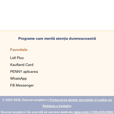
Programe care merită atenția dumneavoastră
Favoritele
Aplicație mobilă
Lidl Plus
Pedometru mobil
Kaufland Card
Lupa pentru telefonul mobil
PENNY aplicarea
Telecomanda pentru
televizor LG
WhatsApp
Imagini de fundal live pentru
FB Messenger
mobil gratuit
WhatsApp
© 2003-2026, Descarcarapid.ro
|
Prelucrarea datelor personale și cookie-uri
Reklama a kontakty
Descarcarapid.ro Se execută pe servere dedicate
datacenter COOLHOUSING