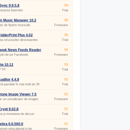
ync 9.9.5.8
59
izarea fișierelor.
Trial
m Music Manager 10.2
56
r de fișiere muzicale.
Freeware
olderPrint Plus 4.02
55
ea structurilor directoarelor.
Trial
book News Feeds Reader
54
8
 știri de pe Facebook.
Freeware
tp 10.12
53
 FTP.
Trial
uditor 4.4.9
52
ză parolele în mai mult de 30
Trial
ograme.
tone Image Viewer 7.5
52
r un vizualizator de imagini
Freeware
rypt 9.02.8
51
a și montarea de discuri
Trial
e criptate.
bra 6.0.560.0
51
gram educațional și de
Freeware