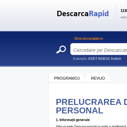
11
Ulti
Descarcarapid.ro
Exemplu:
ESET NOD32 Antivir
PROGRAMOJ
REVUO
PRELUCRAREA 
PERSONAL
1. Informații generale
Site-ul web Descarcarapid.ro este o platformă on