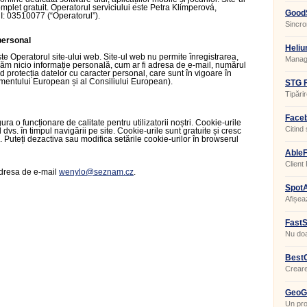
complet gratuit. Operatorul serviciului este Petra Klimperová,
GoodS
: 03510077 (“Operatorul”).
Sincron
 personal
Heliu
te Operatorul site-ului web. Site-ul web nu permite înregistrarea,
Manage
crăm nicio informație personală, cum ar fi adresa de e-mail, numărul
d protecția datelor cu caracter personal, care sunt în vigoare în
entului European și al Consiliului European).
STG F
Tipărir
Face
ra o funcționare de calitate pentru utilizatorii noștri. Cookie-urile
0.5.0.
Citind
 dvs. în timpul navigării pe site. Cookie-urile sunt gratuite și cresc
ite. Puteți dezactiva sau modifica setările cookie-urilor în browserul
AbleF
Client
 adresa de e-mail
wenylo@seznam.cz
.
SpotA
Afișea
de pr
FastS
Nu doa
BestC
Creare
virtual
GeoGe
Un pro