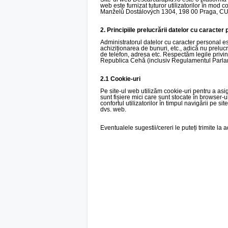
web este furnizat tuturor utilizatorilor în mod 
Manželů Dostálových 1304, 198 00 Praga, CUI
2. Principiile prelucrării datelor cu caracter
Administratorul datelor cu caracter personal es
achiziționarea de bunuri, etc., adică nu prelu
de telefon, adresa etc. Respectăm legile privin
Republica Cehă (inclusiv Regulamentul Parlam
2.1 Cookie-uri
Pe site-ul web utilizăm cookie-uri pentru a asigu
sunt fișiere mici care sunt stocate în browser-ul
confortul utilizatorilor în timpul navigării pe s
dvs. web.
Eventualele sugestii/cereri le puteți trimite la