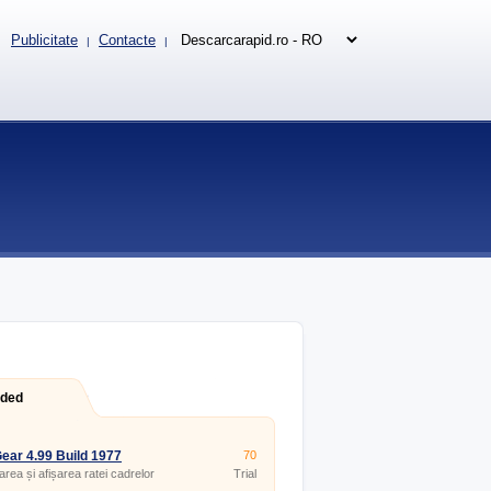
Publicitate
Contacte
|
|
aded
ar 4.99 Build 1977
70
rea și afișarea ratei cadrelor
Trial
icațiile DirectX și OpenGL.