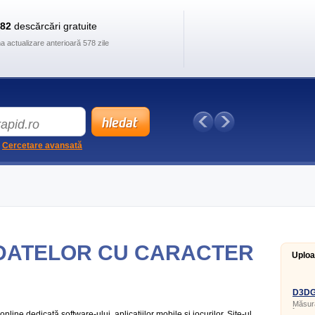
882
descărcări gratuite
ma actualizare anterioară 578 zile
Cercetare avansată
DATELOR CU CARACTER
Uplo
D3DGe
Măsura
în apl
line dedicată software-ului, aplicațiilor mobile și jocurilor. Site-ul