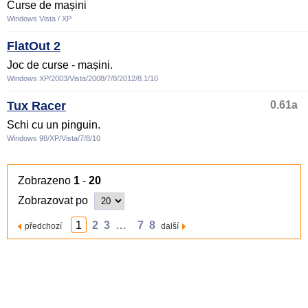
Curse de mașini
Windows Vista / XP
FlatOut 2
Joc de curse - mașini.
Windows XP/2003/Vista/2008/7/8/2012/8.1/10
Tux Racer
0.61a
Schi cu un pinguin.
Windows 98/XP/Vista/7/8/10
Zobrazeno
1
-
20
Zobrazovat po
1
2
3
…
7
8
předchozí
další