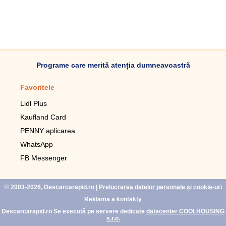
Programe care merită atenția dumneavoastră
Favoritele
Aplicație mobilă
Lidl Plus
Pedometru mobil
Kaufland Card
Lupa pentru telefonul mobil
PENNY aplicarea
Telecomanda pentru
televizor LG
WhatsApp
Imagini de fundal live pentru
FB Messenger
mobil gratuit
WhatsApp
© 2003-2026, Descarcarapid.ro
|
Prelucrarea datelor personale și cookie-uri
Reklama a kontakty
Descarcarapid.ro Se execută pe servere dedicate
datacenter COOLHOUSING
s.r.o.