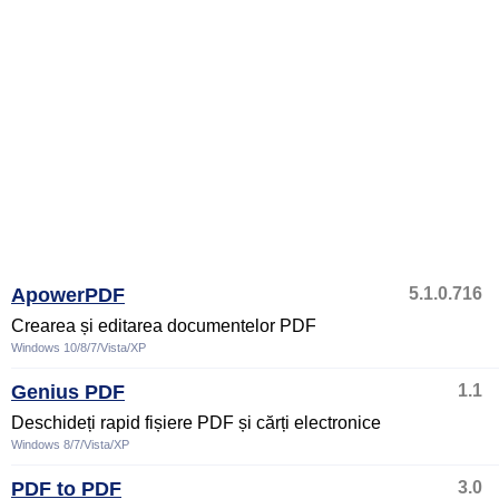
ApowerPDF
5.1.0.716
Crearea și editarea documentelor PDF
Windows 10/8/7/Vista/XP
Genius PDF
1.1
Deschideți rapid fișiere PDF și cărți electronice
Windows 8/7/Vista/XP
PDF to PDF
3.0