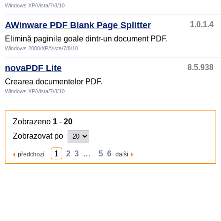
Windows XP/Vista/7/8/10
AWinware PDF Blank Page Splitter
1.0.1.4
Elimină paginile goale dintr-un document PDF.
Windows 2000/XP/Vista/7/8/10
novaPDF Lite
8.5.938
Crearea documentelor PDF.
Windows XP/Vista/7/8/10
Zobrazeno
1
-
20
Zobrazovat po
1
2
3
…
5
6
předchozí
další