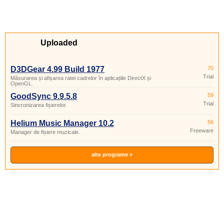
Uploaded
D3DGear 4.99 Build 1977
70
Trial
Măsurarea și afișarea ratei cadrelor în aplicațiile DirectX și
OpenGL.
GoodSync 9.9.5.8
59
Trial
Sincronizarea fișierelor.
Helium Music Manager 10.2
56
Freeware
Manager de fișiere muzicale.
alte programe »