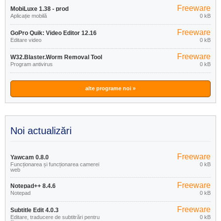
Freeware
MobiLuxe 1.38 - prod
Aplicație mobilă
0 kB
Freeware
GoPro Quik: Video Editor 12.16
Editare video
0 kB
Freeware
W32.Blaster.Worm Removal Tool
Program antivirus
0 kB
1.0.0
alte programe noi »
Noi actualizări
Freeware
Yawcam 0.8.0
Funcționarea și funcționarea camerei
0 kB
web
Freeware
Notepad++ 8.4.6
Notepad
0 kB
Freeware
Subtitle Edit 4.0.3
Editare, traducere de subtitrări pentru
0 kB