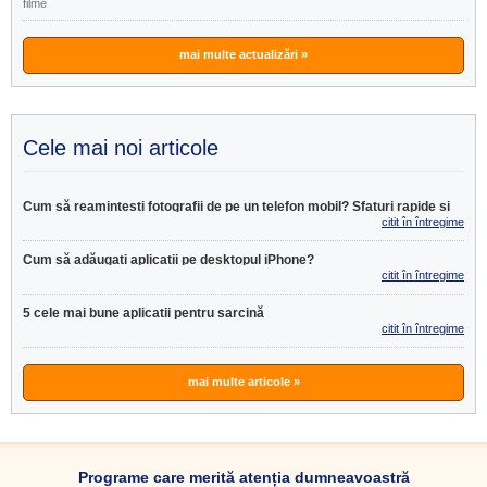
filme
mai multe actualizări »
Cele mai noi articole
Cum să reamintești fotografii de pe un telefon mobil? Sfaturi rapide și
citit în întregime
eficiente
>>
Cum să adăugați aplicații pe desktopul iPhone?
citit în întregime
>>
5 cele mai bune aplicații pentru sarcină
citit în întregime
>>
mai multe articole »
Programe care merită atenția dumneavoastră