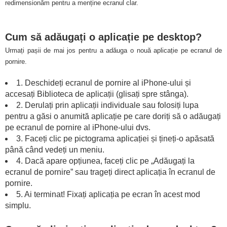
redimensionăm pentru a menține ecranul clar.
Cum să adăugați o aplicație pe desktop?
Urmați pașii de mai jos pentru a adăuga o nouă aplicație pe ecranul de
pornire.
1. Deschideți ecranul de pornire al iPhone-ului și
accesați Biblioteca de aplicații (glisați spre stânga).
2. Derulați prin aplicații individuale sau folosiți lupa
pentru a găsi o anumită aplicație pe care doriți să o adăugați
pe ecranul de pornire al iPhone-ului dvs.
3. Faceți clic pe pictograma aplicației și țineți-o apăsată
până când vedeți un meniu.
4. Dacă apare opțiunea, faceți clic pe „Adăugați la
ecranul de pornire” sau trageți direct aplicația în ecranul de
pornire.
5. Ai terminat! Fixați aplicația pe ecran în acest mod
simplu.