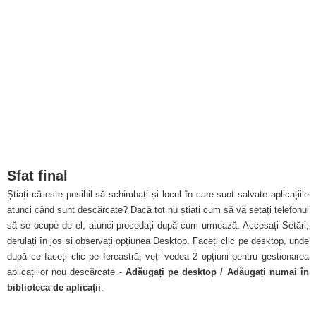
Sfat final
Știați că este posibil să schimbați și locul în care sunt salvate aplicațiile
atunci când sunt descărcate? Dacă tot nu știați cum să vă setați telefonul
să se ocupe de el, atunci procedați după cum urmează. Accesați Setări,
derulați în jos și observați opțiunea Desktop. Faceți clic pe desktop, unde
după ce faceți clic pe fereastră, veți vedea 2 opțiuni pentru gestionarea
aplicațiilor nou descărcate -
Adăugați pe desktop / Adăugați numai în
biblioteca de aplicații
.