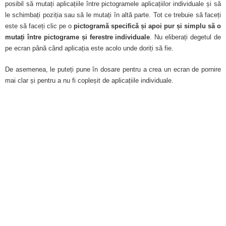
posibil să mutați aplicațiile între pictogramele aplicațiilor individuale și să
le schimbați poziția sau să le mutați în altă parte. Tot ce trebuie să faceți
este să faceți clic pe o
pictogramă specifică și apoi pur și simplu să o
mutați între pictograme și ferestre individuale
. Nu eliberați degetul de
pe ecran până când aplicația este acolo unde doriți să fie.
De asemenea, le puteți pune în dosare pentru a crea un ecran de pornire
mai clar și pentru a nu fi copleșit de aplicațiile individuale.