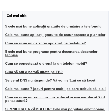
Cel mai citit
5 cele mai bune aplicații gratuite de urmărire a telefonului
Cele mai bune aplicații gratuite de recunoaștere a plantelor
Cum se scrie un caracter apostrof pe tastatură?
5 cele mai bune programe pentru desenarea desenelor
tehnice
Cum se conectează o dronă la un telefon mobil?
Cum să afli o parolă uitată pe FB?
Serverul DNS nu răspunde? Vă vom sfătui ce să faceți!
Cele mai bune 7 jocuri pentru mobil pe care trebuie să le ai!
Cum se scrie un semn mai mare decât și mai mic decât > / <
pe tastatură?
SEMNIFICAȚIA ZÂMBELOR: Cele mai populare emoticoane,