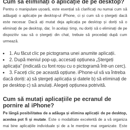
Cum să eliminați o aplicație de pe desktop?
Pentru o manipulare ușoară, este esențial să clarificați nu numai cum să
adăugați o aplicație pe desktop-ul iPhone, ci și cum să o ștergeți dacă
este necesar. Dacă ați mutat deja aplicația pe desktop și doriți să o
eliminați de pe desktop, dar, în același timp, nu doriți să o eliminați de pe
dispozitiv sau să o ștergeți din chat, trebuie să procedați după cum
urmează.
1. Au făcut clic pe pictograma unei anumite aplicații.
2. După meniul pop-up, accesați opțiunea „Ștergeți
aplicația” (indicată cu font roșu cu o pictogramă într-un cerc).
3. Faceți clic pe această opțiune. iPhone-ul vă va întreba
dacă doriți: a) să ștergeți aplicația și datele b) să eliminați de
pe desktop c) să anulați. Alegeți opțiunea potrivită.
Cum să mutați aplicațiile pe ecranul de
pornire al iPhone?
Pe lângă posibilitatea de a adăuga și elimina aplicații de pe desktop,
acestea pot fi și mutate
. Este o modalitate excelentă de a vă organiza
mai bine aplicațiile individuale și de a le menține mai organizate. Este