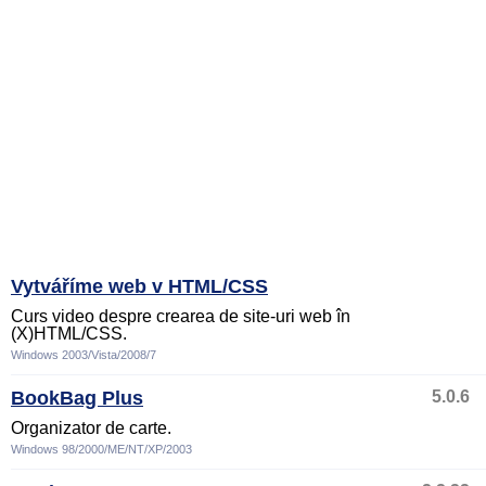
Vytváříme web v HTML/CSS
Curs video despre crearea de site-uri web în
(X)HTML/CSS.
Windows 2003/Vista/2008/7
BookBag Plus
5.0.6
Organizator de carte.
Windows 98/2000/ME/NT/XP/2003