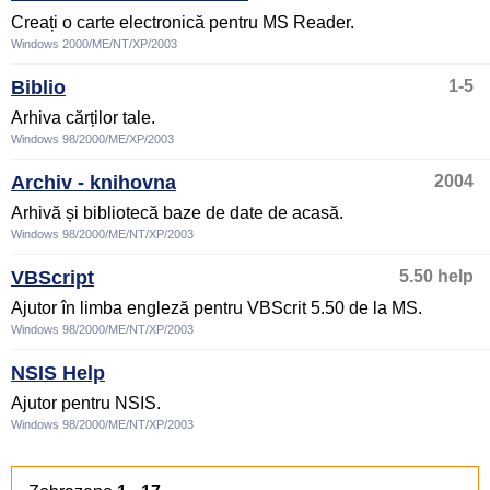
Creați o carte electronică pentru MS Reader.
Windows 2000/ME/NT/XP/2003
Biblio
1-5
Arhiva cărților tale.
Windows 98/2000/ME/XP/2003
Archiv - knihovna
2004
Arhivă și bibliotecă baze de date de acasă.
Windows 98/2000/ME/NT/XP/2003
VBScript
5.50 help
Ajutor în limba engleză pentru VBScrit 5.50 de la MS.
Windows 98/2000/ME/NT/XP/2003
NSIS Help
Ajutor pentru NSIS.
Windows 98/2000/ME/NT/XP/2003