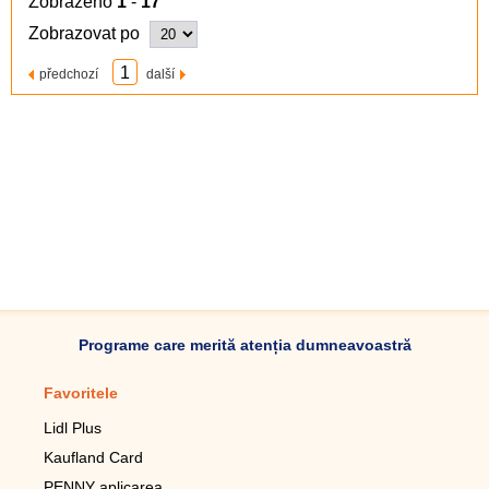
Zobrazeno
1
-
17
Zobrazovat po
1
předchozí
další
Programe care merită atenția dumneavoastră
Favoritele
Aplicație mobilă
Lidl Plus
Pedometru mobil
Kaufland Card
Lupa pentru telefonul mobil
PENNY aplicarea
Telecomanda pentru