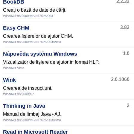
BookDB
2.2.32
Creați o bază de date de cărți.
Windows 98/2000/ME/NT/XP/2003
Easy CHM
3.82
Crearea fișierelor de ajutor CHM.
Windows 98/2000/ME/NT/XP/2003/Vista
Nápověda systému Windows
1.0
Vizualizator de fișiere de ajutor în format HLP.
Windows Vista
Wink
2.0.1060
Crearea de instrucțiuni.
Windows 98/2000/XP
Thinking in Java
2
Manual de limbaj Java - AJ.
Windows 98/2000/ME/NT/XP/2003/Vista
Read in Microsoft Reader