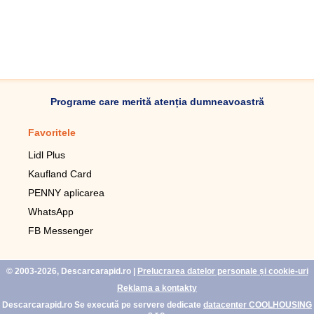
Programe care merită atenția dumneavoastră
Favoritele
Aplicație mobilă
Lidl Plus
Pedometru mobil
Kaufland Card
Lupa pentru telefonul mobil
PENNY aplicarea
Telecomanda pentru
televizor LG
WhatsApp
Imagini de fundal live pentru
FB Messenger
mobil gratuit
WhatsApp
© 2003-2026, Descarcarapid.ro
|
Prelucrarea datelor personale și cookie-uri
Reklama a kontakty
Descarcarapid.ro Se execută pe servere dedicate
datacenter COOLHOUSING