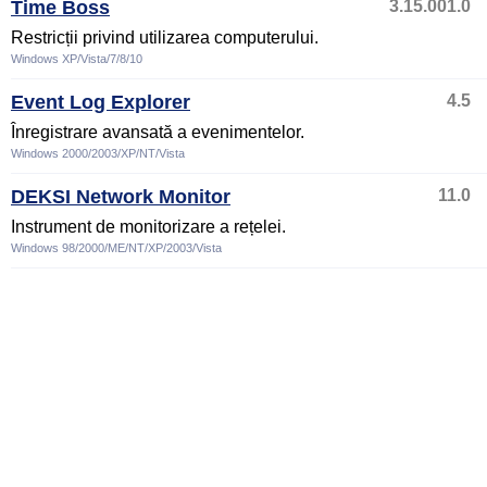
Time Boss
3.15.001.0
Restricții privind utilizarea computerului.
Windows XP/Vista/7/8/10
Event Log Explorer
4.5
Înregistrare avansată a evenimentelor.
Windows 2000/2003/XP/NT/Vista
DEKSI Network Monitor
11.0
Instrument de monitorizare a rețelei.
Windows 98/2000/ME/NT/XP/2003/Vista