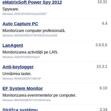
eMatrixSoft Power Spy 2012
10.31
Spyware.
Windows 2000/XP/2003/Vista/2008/7
Auto Capture PC
4.4
Monitorizare computer profesională.
Windows 98/2000/ME/NT/XP/2003/Vista/2008
LanAgent
3.9.0.0
Monitorizarea activității pe LAN.
Windows 2000/XP/2003/Vista/7
Anti-keylogger
10.3.1
Urmărirea tastei.
Windows 95/98/2000/NT/ME/XP
EF System Monitor
6.10
Monitorizarea evenimentelor pe computer.
Windows 98/2000/ME/NT/XP/2003/Vista
Strážca systému
3.34