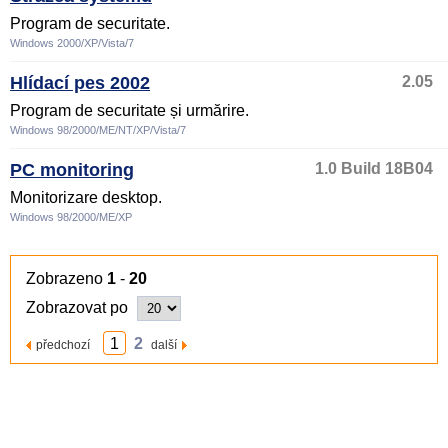
Program de securitate.
Windows 2000/XP/Vista/7
Hlídací pes 2002
2.05
Program de securitate și urmărire.
Windows 98/2000/ME/NT/XP/Vista/7
PC monitoring
1.0 Build 18B04
Monitorizare desktop.
Windows 98/2000/ME/XP
Zobrazeno
1
-
20
Zobrazovat po
1
2
předchozí
další