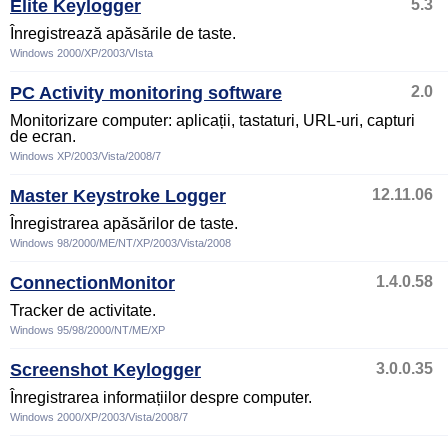
Elite Keylogger
5.3
Înregistrează apăsările de taste.
Windows 2000/XP/2003/VIsta
PC Activity monitoring software
2.0
Monitorizare computer: aplicații, tastaturi, URL-uri, capturi
de ecran.
Windows XP/2003/Vista/2008/7
Master Keystroke Logger
12.11.06
Înregistrarea apăsărilor de taste.
Windows 98/2000/ME/NT/XP/2003/Vista/2008
ConnectionMonitor
1.4.0.58
Tracker de activitate.
Windows 95/98/2000/NT/ME/XP
Screenshot Keylogger
3.0.0.35
Înregistrarea informațiilor despre computer.
Windows 2000/XP/2003/Vista/2008/7