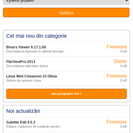
Cel mai nou din categorie
Freeware
Binary Viewer 6.17.1.08
Deschiderea fișierelor în diferite formate
0 kB
Demo
FileViewPro 2013
Deschiderea diferitelor fișiere
0 kB
Freeware
Linux Mint Cinnamon 15 Olivia
Sistem de operare Linux
0 kB
alte programe noi »
Noi actualizări
Freeware
Subtitle Edit 4.0.3
Editare, traducere de subtitrări pentru
0 kB
filme