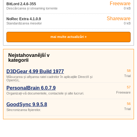
Freeware
BitLord 2.4.6-355
Descărcarea și streaming torrente
0 kB
Shareware
NoRec Extra 4.1.0.9
Standardizarea meselor
0 kB
mai multe actualizări »
Nejstahovanější v
kategorii
D3DGear 4.99 Build 1977
58
Trial
Măsurarea și afișarea ratei cadrelor în aplicațiile DirectX și
OpenGL.
PersonalBrain 6.0.7.9
57
Freeware
Organizați-vă documentele, contactele și alte lucruri.
GoodSync 9.9.5.8
56
Trial
Sincronizarea fișierelor.