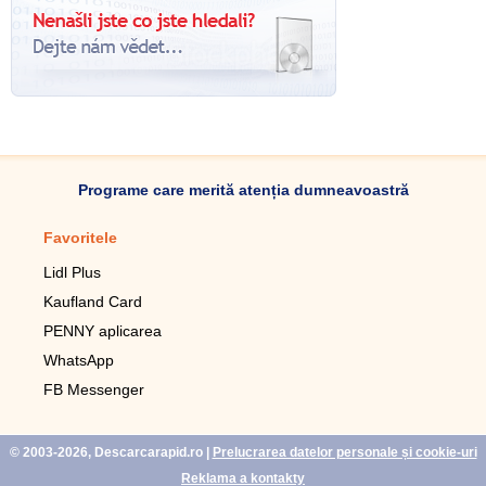
Programe care merită atenția dumneavoastră
Favoritele
Aplicație mobilă
Lidl Plus
Pedometru mobil
Kaufland Card
Lupa pentru telefonul mobil
PENNY aplicarea
Telecomanda pentru
televizor LG
WhatsApp
Imagini de fundal live pentru
FB Messenger
mobil gratuit
WhatsApp
© 2003-2026, Descarcarapid.ro
|
Prelucrarea datelor personale și cookie-uri
Reklama a kontakty