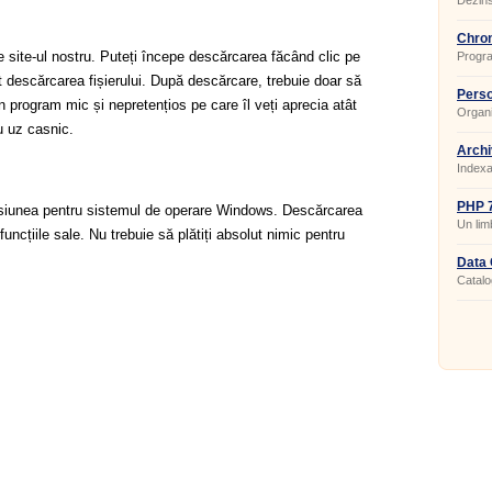
Dezins
Chron
 site-ul nostru. Puteți începe descărcarea făcând clic pe
Progra
a orei.
t descărcarea fișierului. După descărcare, trebuie doar să
Perso
 program mic și nepretențios pe care îl veți aprecia atât
Organi
contact
u uz casnic.
Archi
Indexa
PHP 7
siunea pentru sistemul de operare Windows. Descărcarea
Un lim
funcțiile sale. Nu trebuie să plătiți absolut nimic pentru
de sit
Data 
Catalo
fotograf