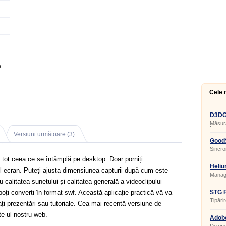
:
Cele 
D3DGe
Măsura
în apl
Versiuni următoare (3)
GoodS
Sincron
 tot ceea ce se întâmplă pe desktop. Doar porniți
Heliu
l ecran. Puteți ajusta dimensiunea capturii după cum este
Manage
calitatea sunetului și calitatea generală a videoclipului
 poți converti în format swf. Această aplicație practică vă va
STG F
Tipărir
ați prezentări sau tutoriale. Cea mai recentă versiune de
e-ul nostru web.
Adobe
20.0.