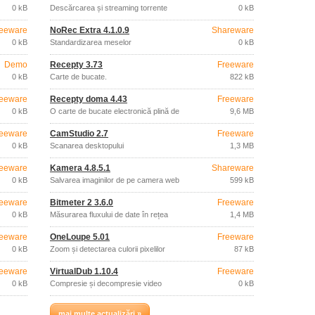
0 kB
Descărcarea și streaming torrente
0 kB
eeware
NoRec Extra 4.1.0.9
Shareware
0 kB
Standardizarea meselor
0 kB
Demo
Recepty 3.73
Freeware
0 kB
Carte de bucate.
822 kB
eeware
Recepty doma 4.43
Freeware
0 kB
O carte de bucate electronică plină de
9,6 MB
rețete.
eeware
CamStudio 2.7
Freeware
0 kB
Scanarea desktopului
1,3 MB
eeware
Kamera 4.8.5.1
Shareware
0 kB
Salvarea imaginilor de pe camera web
599 kB
eeware
Bitmeter 2 3.6.0
Freeware
0 kB
Măsurarea fluxului de date în rețea
1,4 MB
eeware
OneLoupe 5.01
Freeware
0 kB
Zoom și detectarea culorii pixelilor
87 kB
eeware
VirtualDub 1.10.4
Freeware
0 kB
Compresie și decompresie video
0 kB
mai multe actualizări »