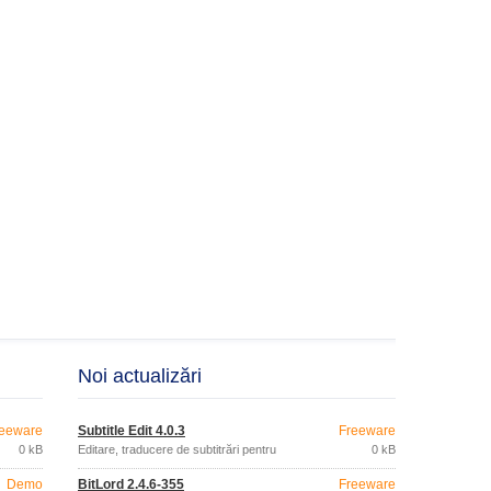
Noi actualizări
eeware
Subtitle Edit 4.0.3
Freeware
0 kB
Editare, traducere de subtitrări pentru
0 kB
filme
Demo
BitLord 2.4.6-355
Freeware