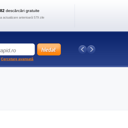
882
descărcări gratuite
ma actualizare anterioară 579 zile
Cercetare avansată