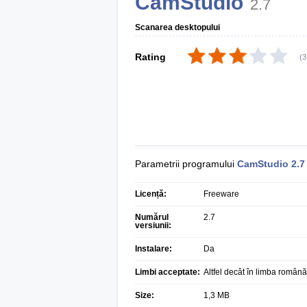
CamStudio
2.7
Scanarea desktopului
Rating
(
3
Parametrii programului
CamStudio
2.7
Licență:
Freeware
Numărul
2.7
versiunii:
Instalare:
Da
Limbi acceptate:
Altfel decât în limba română
Size:
1,3 MB