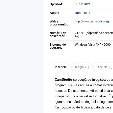
Updated:
30.12.2021
Autor:
Rendersoft
Web al
http://www.camstudio.org
programului:
Numărul de
7137x (săptămâna aceasta
descărcări:
4x)
Sisteme de
Windows Vista / XP / 2000
operare:
Descriere
Imagini (
1
)
Discuție (
0
)
CamStudio
se ocupă de înregistrarea a
programul și va captura automat întregu
necesar. De asemenea, vă puteți juca cu 
înregistrat. Este salvat în format avi. Îl
ajuta atunci când predați noi colegi, cre
CamStudio poate fi descărcată de pe sit