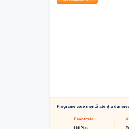
Programe care merită atenția dumne
Favoritele
A
Lidl Plus
P