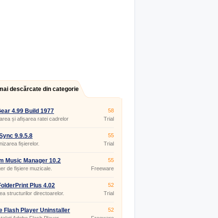
mai descărcate din categorie
ar 4.99 Build 1977
58
rea și afișarea ratei cadrelor
Trial
icațiile DirectX și OpenGL.
ync 9.9.5.8
55
izarea fișierelor.
Trial
m Music Manager 10.2
55
r de fișiere muzicale.
Freeware
olderPrint Plus 4.02
52
ea structurilor directoarelor.
Trial
 Flash Player Uninstaller
52
0.267