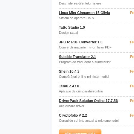
Deschiderea diferitelor fișiere
Linux Mint Cinnamon 15 Olivia
Fr
Sistem de operare Linux
Tatto Studio 1.0
Design tatuaj
JPG to PDF Converter 1.0
Fr
Convertiți imaginile într-un fișier PDF
Subtitle Translator 2.1
Fr
Program de traducere a subtitrarilor
Shein 10.4.3
Fr
Cumpărături online prin intermediul
aplicației
Temu 2.43.0
Fr
Aplicație de cumpărături online
DriverPack Solution Online 17.7.56
Fr
Actualizare driver
Cryptofolio V 2.2
Fr
Cursul de schimb actual al criptomonedei
alte programe noi »