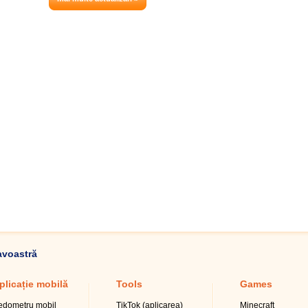
avoastră
plicație mobilă
Tools
Games
edometru mobil
TikTok (aplicarea)
Minecraft