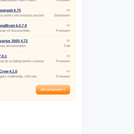
talați Adobe Flash Player.
Freeware
ograph 6.75
49
m pentru sincronizare precisă
Shareware
nalBrain 6.0.7.9
48
zați-vă documentele,
Freeware
ele și alte lucruri.
varius 3000 4.72
48
rea documentelor.
Trial
.0.1
48
baj de scripting pentru crearea
Freeware
e-uri web.
Crow 4.1.0
44
gare multimedia, cărți sau
Freeware
ii.
alte programe »