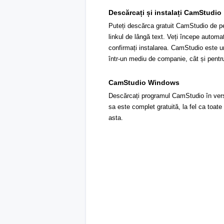
Descărcați și instalați CamStudio
Puteți descărca gratuit CamStudio de pe
linkul de lângă text. Veți începe automa
confirmați instalarea. CamStudio este un
într-un mediu de companie, cât și pentr
CamStudio Windows
Descărcați programul CamStudio în ver
sa este complet gratuită, la fel ca toate 
asta.