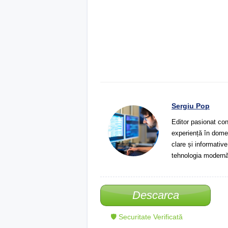
Sergiu Pop
Editor pasionat con
experiență în domeni
clare și informative
tehnologia modernă
Descarca
🛡 Securitate Verificată