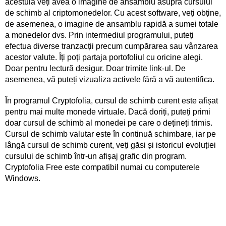
acestuia veți avea o imagine de ansamblu asupra cursului
de schimb al criptomonedelor. Cu acest software, veți obține,
de asemenea, o imagine de ansamblu rapidă a sumei totale
a monedelor dvs. Prin intermediul programului, puteți
efectua diverse tranzacții precum cumpărarea sau vânzarea
acestor valute. Îți poți partaja portofoliul cu oricine alegi.
Doar pentru lectură desigur. Doar trimite link-ul. De
asemenea, vă puteți vizualiza activele fără a vă autentifica.
În programul Cryptofolia, cursul de schimb curent este afișat
pentru mai multe monede virtuale. Dacă doriți, puteți primi
doar cursul de schimb al monedei pe care o dețineți trimis.
Cursul de schimb valutar este în continuă schimbare, iar pe
lângă cursul de schimb curent, veți găsi și istoricul evoluției
cursului de schimb într-un afișaj grafic din program.
Cryptofolia Free este compatibil numai cu computerele
Windows.