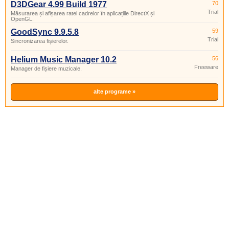
D3DGear 4.99 Build 1977
70
Trial
Măsurarea și afișarea ratei cadrelor în aplicațiile DirectX și
OpenGL.
GoodSync 9.9.5.8
59
Trial
Sincronizarea fișierelor.
Helium Music Manager 10.2
56
Freeware
Manager de fișiere muzicale.
alte programe »