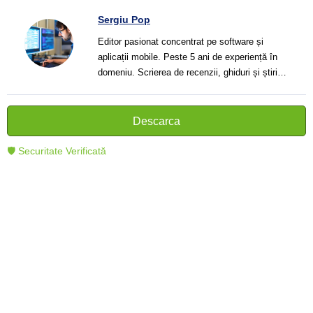
Sergiu Pop
Editor pasionat concentrat pe software și
aplicații mobile. Peste 5 ani de experiență în
domeniu. Scrierea de recenzii, ghiduri și știri.
Creator de texte clare și informative care ajută
cititorii să înțeleagă și să folosească mai bine
tehnologia modernă.
Descarca
🛡 Securitate Verificată