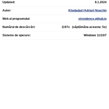
Updated:
8.1.2024
Autor:
Khodadad (Adrian) Nouchin
Web al programului:
xtrendence.github.io
Numărul de descărcări:
1197x (săptămâna aceasta: 5x)
Sisteme de operare:
Windows 11/10/7