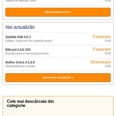
Sistem de operare Linux
0 kB
alte programe noi »
Noi actualizări
Freeware
Subtitle Edit 4.0.3
Editare, traducere de subtitrări pentru
0 kB
filme
Freeware
BitLord 2.4.6-355
Descărcarea și streaming torrente
0 kB
Shareware
NoRec Extra 4.1.0.9
Standardizarea meselor
0 kB
mai multe actualizări »
Cele mai descărcate din
categorie