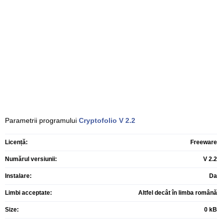
Parametrii programului
Cryptofolio
V 2.2
Licență:
Freeware
Numărul versiunii:
V 2.2
Instalare:
Da
Limbi acceptate:
Altfel decât în limba română
Size:
0 kB