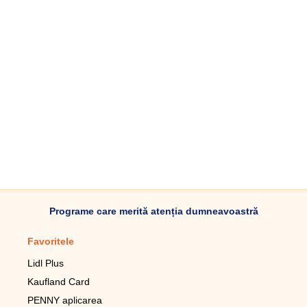
Programe care merită atenția dumneavoastră
Favoritele
Aplicație mobilă
Lidl Plus
Pedometru mobil
Kaufland Card
Lupa pentru telefonul mobil
PENNY aplicarea
Telecomanda pentru