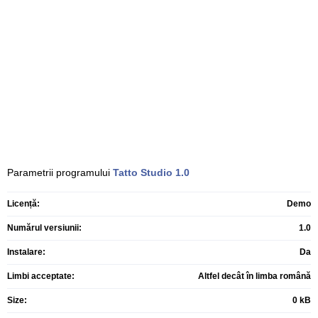
Parametrii programului
Tatto Studio
1.0
Licență:
Demo
Numărul versiunii:
1.0
Instalare:
Da
Limbi acceptate:
Altfel decât în limba română
Size:
0 kB