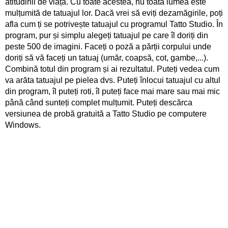
atitudinii de viață. Cu toate acestea, nu toată lumea este
mulțumită de tatuajul lor. Dacă vrei să eviți dezamăgirile, poți
afla cum ți se potrivește tatuajul cu programul Tatto Studio. În
program, pur și simplu alegeți tatuajul pe care îl doriți din
peste 500 de imagini. Faceți o poză a părții corpului unde
doriți să vă faceți un tatuaj (umăr, coapsă, cot, gambe,...).
Combină totul din program și ai rezultatul. Puteți vedea cum
va arăta tatuajul pe pielea dvs. Puteți înlocui tatuajul cu altul
din program, îl puteți roti, îl puteți face mai mare sau mai mic
până când sunteți complet mulțumit. Puteți descărca
versiunea de probă gratuită a Tatto Studio pe computere
Windows.