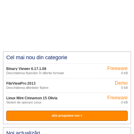
Cel mai nou din categorie
Freeware
Binary Viewer 6.17.1.08
Deschiderea fișierelor în diferite formate
0 kB
Demo
FileViewPro 2013
Deschiderea diferitelor fișiere
0 kB
Freeware
Linux Mint Cinnamon 15 Olivia
Sistem de operare Linux
0 kB
alte programe noi »
Noi actualizări