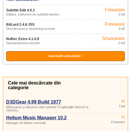
Freeware
Subtitle Edit 4.0.3
Editare, traducere de subtitrări pentru
0 kB
filme
Freeware
BitLord 2.4.6-355
Descărcarea și streaming torrente
0 kB
Shareware
NoRec Extra 4.1.0.9
Standardizarea meselor
0 kB
mai multe actualizări »
Cele mai descărcate din
categorie
D3DGear 4.99 Build 1977
58
Trial
Măsurarea și afișarea ratei cadrelor în aplicațiile DirectX și
OpenGL.
Helium Music Manager 10.2
55
Freeware
Manager de fișiere muzicale.