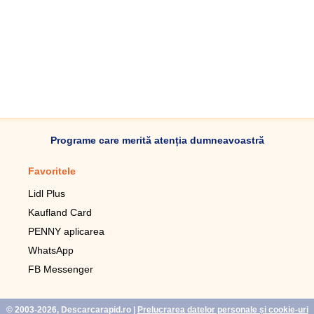
Programe care merită atenția dumneavoastră
Favoritele
Aplicație mobilă
Lidl Plus
Pedometru mobil
Kaufland Card
Lupa pentru telefonul mobil
PENNY aplicarea
Telecomanda pentru
televizor LG
WhatsApp
Imagini de fundal live pentru
FB Messenger
mobil gratuit
WhatsApp
© 2003-2026, Descarcarapid.ro
|
Prelucrarea datelor personale și cookie-uri