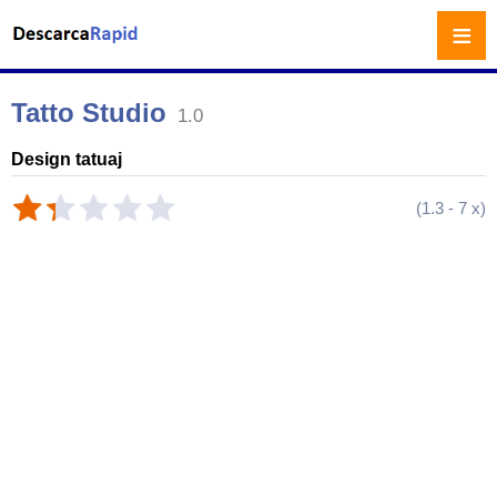
≡
Tatto Studio
1.0
Design tatuaj
(
1.3
-
7
x)