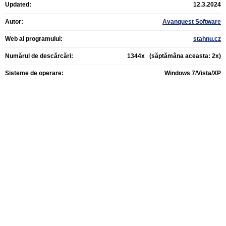
Updated:
12.3.2024
Autor:
Avanquest Software
Web al programului:
stahnu.cz
Numărul de descărcări:
1344x (săptămâna aceasta: 2x)
Sisteme de operare:
Windows 7/Vista/XP