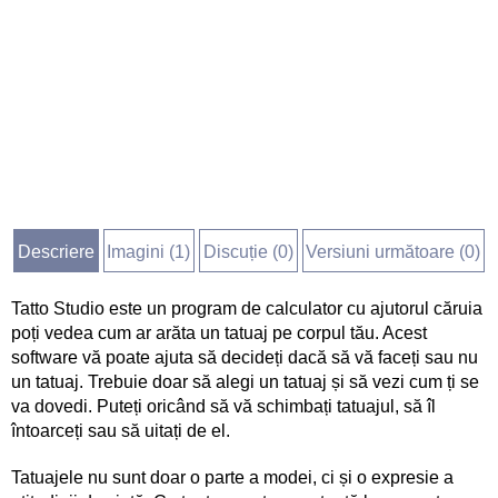
Descriere
Imagini (
1
)
Discuție (
0
)
Versiuni următoare (0)
Tatto Studio este un program de calculator cu ajutorul căruia
poți vedea cum ar arăta un tatuaj pe corpul tău. Acest
software vă poate ajuta să decideți dacă să vă faceți sau nu
un tatuaj. Trebuie doar să alegi un tatuaj și să vezi cum ți se
va dovedi. Puteți oricând să vă schimbați tatuajul, să îl
întoarceți sau să uitați de el.
Tatuajele nu sunt doar o parte a modei, ci și o expresie a