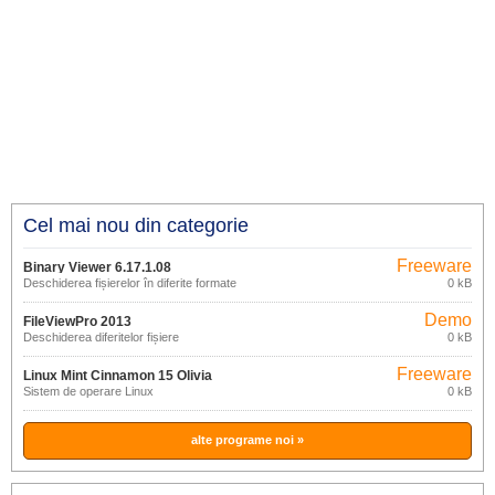
Cel mai nou din categorie
Freeware
Binary Viewer 6.17.1.08
Deschiderea fișierelor în diferite formate
0 kB
Demo
FileViewPro 2013
Deschiderea diferitelor fișiere
0 kB
Freeware
Linux Mint Cinnamon 15 Olivia
Sistem de operare Linux
0 kB
alte programe noi »