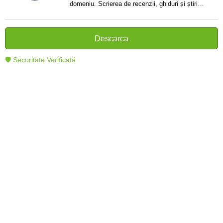
domeniu. Scrierea de recenzii, ghiduri și știri.
Creator de texte clare și informative care ajută
cititorii să înțeleagă și să folosească mai bine
tehnologia modernă.
Descarca
🛡 Securitate Verificată