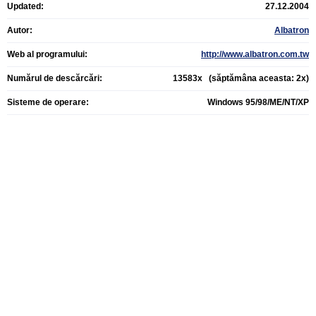
Updated:
27.12.2004
Autor:
Albatron
Web al programului:
http://www.albatron.com.tw
Numărul de descărcări:
13583x (săptămâna aceasta: 2x)
Sisteme de operare:
Windows 95/98/ME/NT/XP