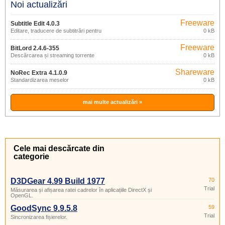
Noi actualizări
Freeware
Subtitle Edit 4.0.3
Editare, traducere de subtitrări pentru
0 kB
filme
Freeware
BitLord 2.4.6-355
Descărcarea și streaming torrente
0 kB
Shareware
NoRec Extra 4.1.0.9
Standardizarea meselor
0 kB
mai multe actualizări »
Cele mai descărcate din
categorie
D3DGear 4.99 Build 1977
70
Trial
Măsurarea și afișarea ratei cadrelor în aplicațiile DirectX și
OpenGL.
GoodSync 9.9.5.8
59
Trial
Sincronizarea fișierelor.