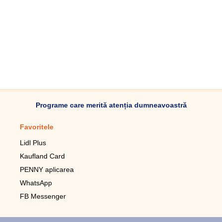
Programe care merită atenția dumneavoastră
Favoritele
Aplicație mobilă
Lidl Plus
Pedometru mobil
Kaufland Card
Lupa pentru telefonul mobil
PENNY aplicarea
Telecomanda pentru
televizor LG
WhatsApp
Imagini de fundal live pentru
FB Messenger
mobil gratuit
WhatsApp