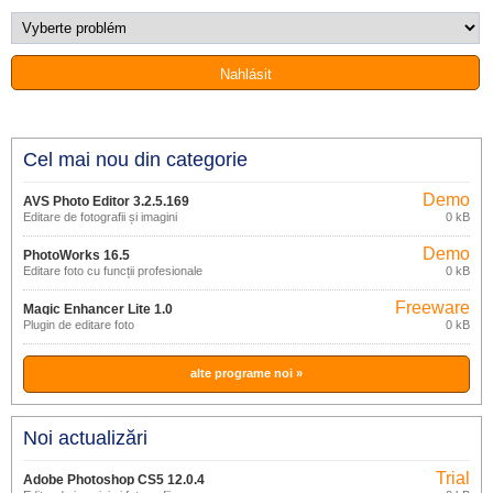
Cel mai nou din categorie
Demo
AVS Photo Editor 3.2.5.169
Editare de fotografii și imagini
0 kB
Demo
PhotoWorks 16.5
Editare foto cu funcții profesionale
0 kB
Freeware
Magic Enhancer Lite 1.0
Plugin de editare foto
0 kB
alte programe noi »
Noi actualizări
Trial
Adobe Photoshop CS5 12.0.4