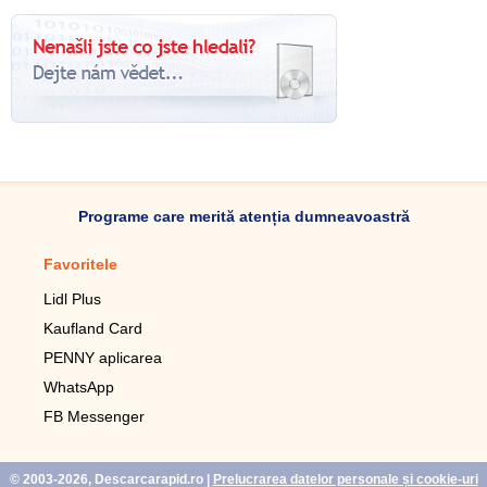
Programe care merită atenția dumneavoastră
Favoritele
Aplicație mobilă
Lidl Plus
Pedometru mobil
Kaufland Card
Lupa pentru telefonul mobil
PENNY aplicarea
Telecomanda pentru
televizor LG
WhatsApp
Imagini de fundal live pentru
FB Messenger
mobil gratuit
WhatsApp
© 2003-2026, Descarcarapid.ro
|
Prelucrarea datelor personale și cookie-uri