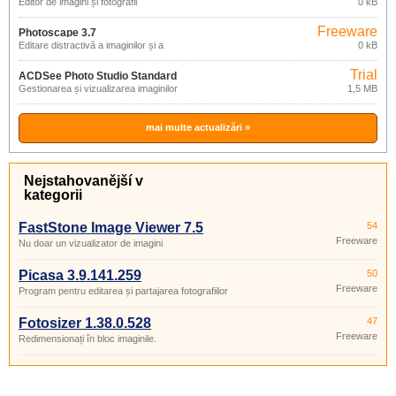
Editor de imagini și fotografii
0 kB
Freeware
Photoscape 3.7
Editare distractivă a imaginilor și a
0 kB
fotografiilor
Trial
ACDSee Photo Studio Standard
Gestionarea și vizualizarea imaginilor
1,5 MB
2021
mai multe actualizări »
Nejstahovanější v
kategorii
FastStone Image Viewer 7.5
54
Freeware
Nu doar un vizualizator de imagini
Picasa 3.9.141.259
50
Freeware
Program pentru editarea și partajarea fotografiilor
Fotosizer 1.38.0.528
47
Freeware
Redimensionați în bloc imaginile.