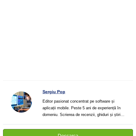
Sergiu Pop
Editor pasionat concentrat pe software și
aplicații mobile. Peste 5 ani de experiență în
domeniu. Scrierea de recenzii, ghiduri și știri.
Creator de texte clare și informative care ajută
cititorii să înțeleagă și să folosească mai bine
tehnologia modernă.
Descarca