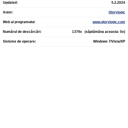
Updated:
5.2.2024
Autor:
Glorylogic
Web al programului:
www.glorylogic.com
Numărul de descărcări:
1379x (săptămâna aceasta: 0x)
Sisteme de operare:
Windows 7/Vista/XP