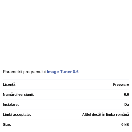
Parametrii programului
Image Tuner
6.6
Licență:
Freeware
Numărul versiunii:
6.6
Instalare:
Da
Limbi acceptate:
Altfel decât în limba română
Size:
0 kB