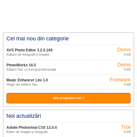
Cel mai nou din categorie
Demo
AVS Photo Editor 3.2.5.169
Editare de fotografii și imagini
0 kB
Demo
PhotoWorks 16.5
Editare foto cu funcții profesionale
0 kB
Freeware
Magic Enhancer Lite 1.0
Plugin de editare foto
0 kB
alte programe noi »
Noi actualizări
Trial
Adobe Photoshop CS5 12.0.4
Editor de imagini și fotografii
0 kB