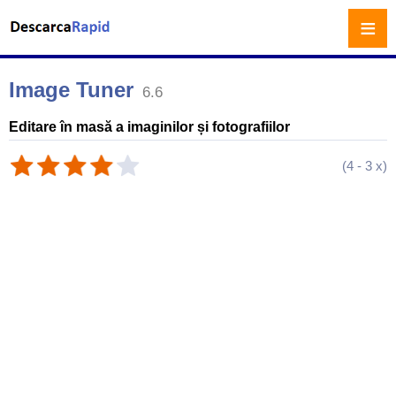
≡
Image Tuner
6.6
Editare în masă a imaginilor și fotografiilor
(
4
-
3
x)