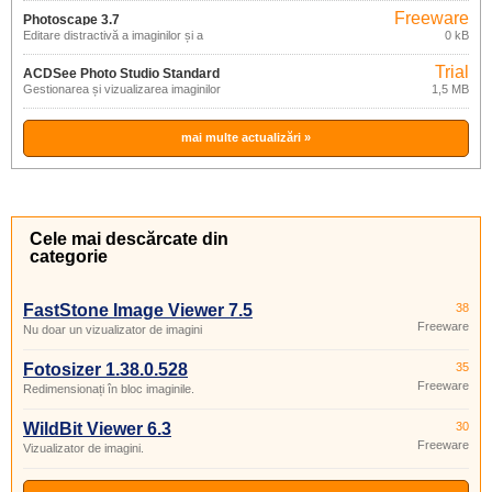
Freeware
Photoscape 3.7
Editare distractivă a imaginilor și a
0 kB
fotografiilor
Trial
ACDSee Photo Studio Standard
Gestionarea și vizualizarea imaginilor
1,5 MB
2021
mai multe actualizări »
Cele mai descărcate din
categorie
FastStone Image Viewer 7.5
38
Freeware
Nu doar un vizualizator de imagini
Fotosizer 1.38.0.528
35
Freeware
Redimensionați în bloc imaginile.
WildBit Viewer 6.3
30
Freeware
Vizualizator de imagini.