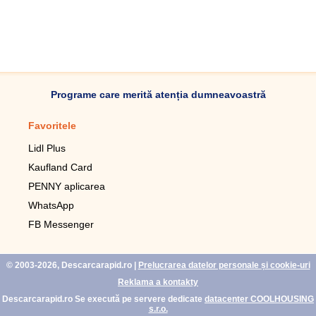
Programe care merită atenția dumneavoastră
Favoritele
Aplicație mobilă
Lidl Plus
Pedometru mobil
Kaufland Card
Lupa pentru telefonul mobil
PENNY aplicarea
Telecomanda pentru
televizor LG
WhatsApp
Imagini de fundal live pentru
FB Messenger
mobil gratuit
WhatsApp
© 2003-2026, Descarcarapid.ro
|
Prelucrarea datelor personale și cookie-uri
Reklama a kontakty
Descarcarapid.ro Se execută pe servere dedicate
datacenter COOLHOUSING
s.r.o.