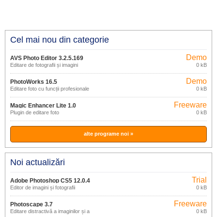
Cel mai nou din categorie
Demo
AVS Photo Editor 3.2.5.169
Editare de fotografii și imagini
0 kB
Demo
PhotoWorks 16.5
Editare foto cu funcții profesionale
0 kB
Freeware
Magic Enhancer Lite 1.0
Plugin de editare foto
0 kB
alte programe noi »
Noi actualizări
Trial
Adobe Photoshop CS5 12.0.4
Editor de imagini și fotografii
0 kB
Freeware
Photoscape 3.7
Editare distractivă a imaginilor și a
0 kB
fotografiilor