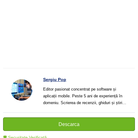
Sergiu Pop
Editor pasionat concentrat pe software și
aplicații mobile. Peste 5 ani de experiență în
domeniu. Scrierea de recenzii, ghiduri și știri.
Creator de texte clare și informative care ajută
cititorii să înțeleagă și să folosească mai bine
tehnologia modernă.
Descarca
🛡 Securitate Verificată