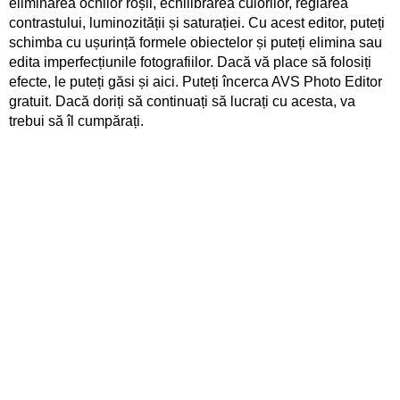
eliminarea ochilor roșii, echilibrarea culorilor, reglarea
contrastului, luminozității și saturației. Cu acest editor, puteți
schimba cu ușurință formele obiectelor și puteți elimina sau
edita imperfecțiunile fotografiilor. Dacă vă place să folosiți
efecte, le puteți găsi și aici. Puteți încerca AVS Photo Editor
gratuit. Dacă doriți să continuați să lucrați cu acesta, va
trebui să îl cumpărați.