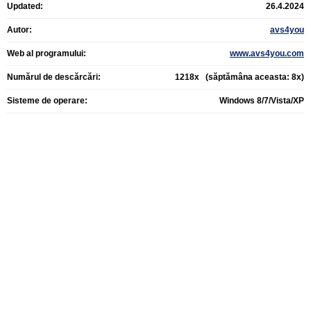
Updated:
26.4.2024
Autor:
avs4you
Web al programului:
www.avs4you.com
Numărul de descărcări:
1218x (săptămâna aceasta: 8x)
Sisteme de operare:
Windows 8/7/Vista/XP