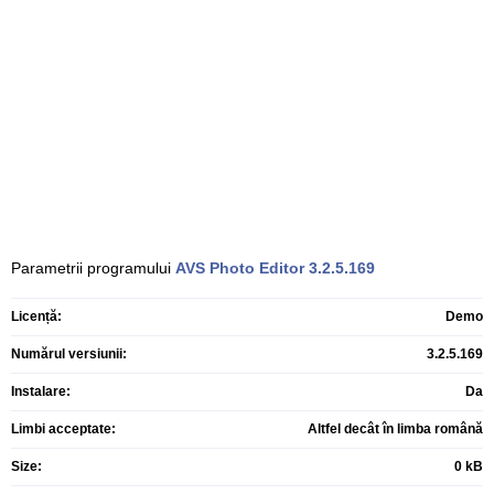
Parametrii programului
AVS Photo Editor
3.2.5.169
Licență:
Demo
Numărul versiunii:
3.2.5.169
Instalare:
Da
Limbi acceptate:
Altfel decât în limba română
Size:
0 kB