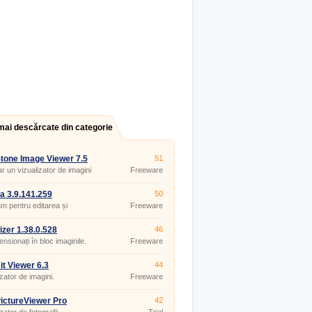
mai descărcate din categorie
tone Image Viewer 7.5
51
r un vizualizator de imagini
Freeware
a 3.9.141.259
50
m pentru editarea și
Freeware
rea fotografiilor
izer 1.38.0.528
46
nsionați în bloc imaginile.
Freeware
it Viewer 6.3
44
izator de imagini.
Freeware
ictureViewer Pro
42
50.0