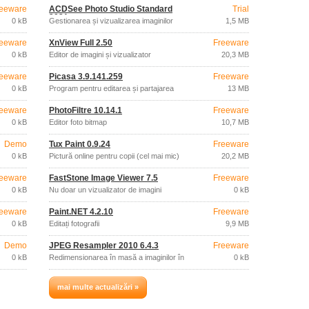
eeware
ACDSee Photo Studio Standard
Trial
2021
0 kB
Gestionarea și vizualizarea imaginilor
1,5 MB
eeware
XnView Full 2.50
Freeware
0 kB
Editor de imagini și vizualizator
20,3 MB
eeware
Picasa 3.9.141.259
Freeware
0 kB
Program pentru editarea și partajarea
13 MB
fotografiilor
eeware
PhotoFiltre 10.14.1
Freeware
0 kB
Editor foto bitmap
10,7 MB
Demo
Tux Paint 0.9.24
Freeware
0 kB
Pictură online pentru copii (cel mai mic)
20,2 MB
eeware
FastStone Image Viewer 7.5
Freeware
0 kB
Nu doar un vizualizator de imagini
0 kB
eeware
Paint.NET 4.2.10
Freeware
0 kB
Editați fotografii
9,9 MB
Demo
JPEG Resampler 2010 6.4.3
Freeware
0 kB
Redimensionarea în masă a imaginilor în
0 kB
format JPEG
mai multe actualizări »