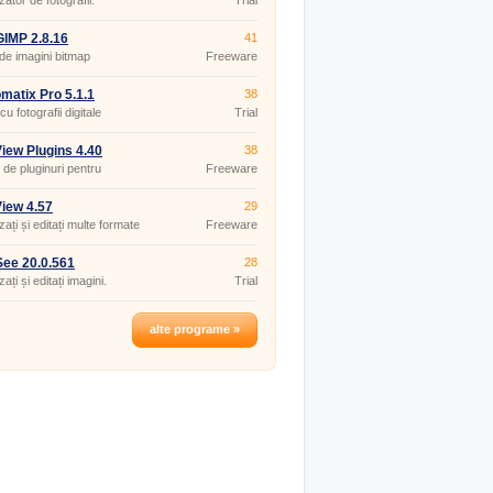
zator de fotografii.
Trial
IMP 2.8.16
41
 de imagini bitmap
Freeware
matix Pro 5.1.1
38
u fotografii digitale
Trial
View Plugins 4.40
38
 de pluginuri pentru
Freeware
zatorul de imagini Irfan View.
View 4.57
29
zați și editați multe formate
Freeware
e
ee 20.0.561
28
zați și editați imagini.
Trial
alte programe »