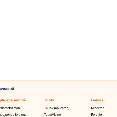
avoastră
plicație mobilă
Tools
Games
edometru mobil
TikTok (aplicarea)
Minecraft
upa pentru telefonul
TeamViewer
Fortnite