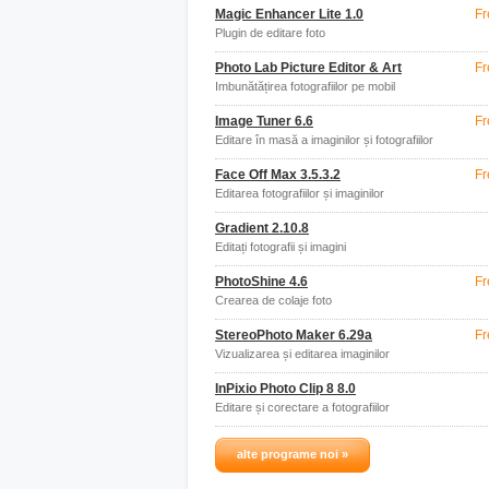
Magic Enhancer Lite 1.0
Fr
Plugin de editare foto
Photo Lab Picture Editor & Art
Fr
Îmbunătățirea fotografiilor pe mobil
Image Tuner 6.6
Fr
Editare în masă a imaginilor și fotografiilor
Face Off Max 3.5.3.2
Fr
Editarea fotografiilor și imaginilor
Gradient 2.10.8
Editați fotografii și imagini
PhotoShine 4.6
Fr
Crearea de colaje foto
StereoPhoto Maker 6.29a
Fr
Vizualizarea și editarea imaginilor
InPixio Photo Clip 8 8.0
Editare și corectare a fotografiilor
alte programe noi »