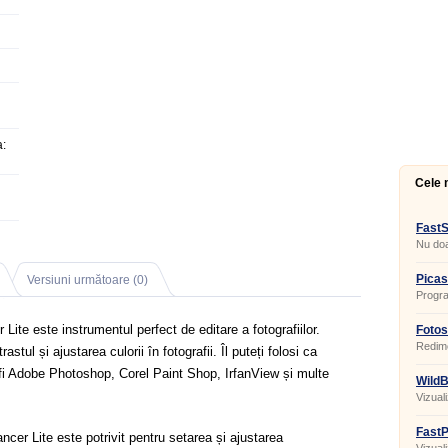
:
Cele 
FastS
Nu doa
Picas
Versiuni următoare (0)
Progra
partaja
ite este instrumentul perfect de editare a fotografiilor.
Fotos
Redime
ul și ajustarea culorii în fotografii. Îl puteți folosi ca
ar fi Adobe Photoshop, Corel Paint Shop, IrfanView și multe
WildB
Vizual
FastP
cer Lite este potrivit pentru setarea și ajustarea
1.9.3