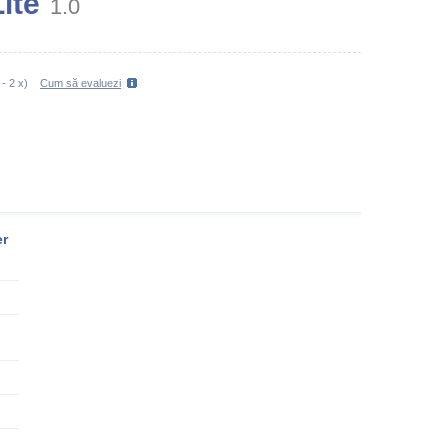
ite
1.0
-
2
x)
Cum să evaluezi
er