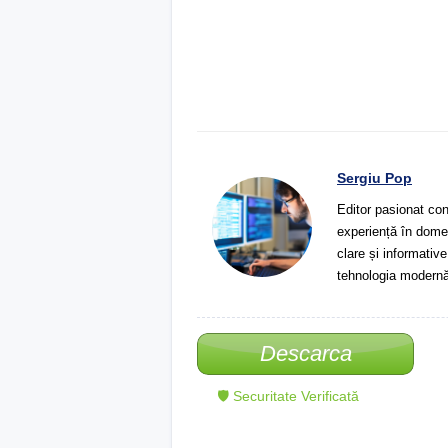
Sergiu Pop
Editor pasionat con
experiență în domeni
clare și informative
tehnologia modernă
Descarca
🛡 Securitate Verificată