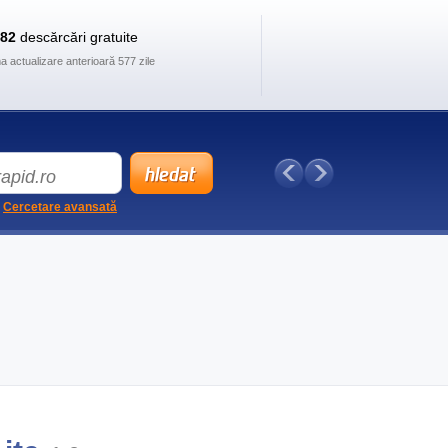
882
descărcări gratuite
ma actualizare anterioară 577 zile
Cercetare avansată