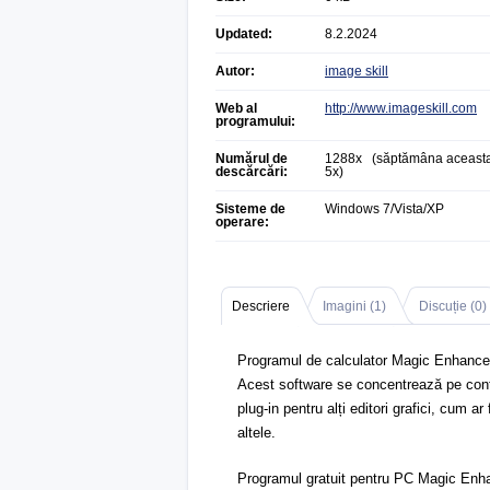
Updated:
8.2.2024
Autor:
image skill
Web al
http://www.imageskill.com
programului:
Numărul de
1288x (săptămâna aceasta
descărcări:
5x)
Sisteme de
Windows 7/Vista/XP
operare:
Descriere
Imagini (
1
)
Discuție (
0
)
Programul de calculator Magic Enhancer L
Acest software se concentrează pe contrast
plug-in pentru alți editori grafici, cum 
altele.
Programul gratuit pentru PC Magic Enhan