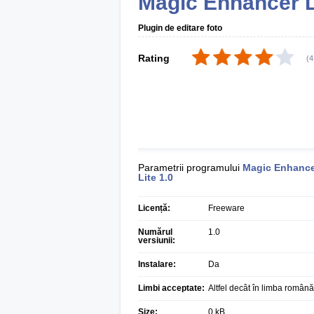
Magic Enhancer L
Plugin de editare foto
Rating
(
4
Parametrii programului
Magic Enhanc
Lite
1.0
Licență:
Freeware
Numărul
1.0
versiunii:
Instalare:
Da
Limbi acceptate:
Altfel decât în limba română
Size:
0 kB