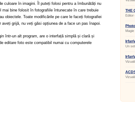
Vizuali
 de culoare în imagini. Îl puteți folosi pentru a îmbunătăți nu
l mai bine folosit în fotografiile întunecate în care trebuie
THE G
Editor
au obiectele. Toate modificările pe care le faceți fotografiei
 aveți grijă, nu veți găsi opțiunea de a face un pas înapoi.
Photo
Magie c
 într-un alt program, are o interfață simplă și clară și
Irfan
l de editare foto este compatibil numai cu computerele
Un set
vizuali
Irfan
Vizuali
grafic
ACDS
Vizuali