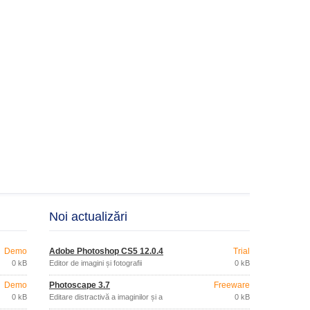
Noi actualizări
Demo
Adobe Photoshop CS5 12.0.4
Trial
0 kB
Editor de imagini și fotografii
0 kB
Demo
Photoscape 3.7
Freeware
0 kB
Editare distractivă a imaginilor și a
0 kB
fotografiilor