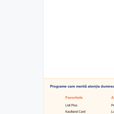
Programe care merită atenția dumne
Favoritele
A
Lidl Plus
P
Kaufland Card
L