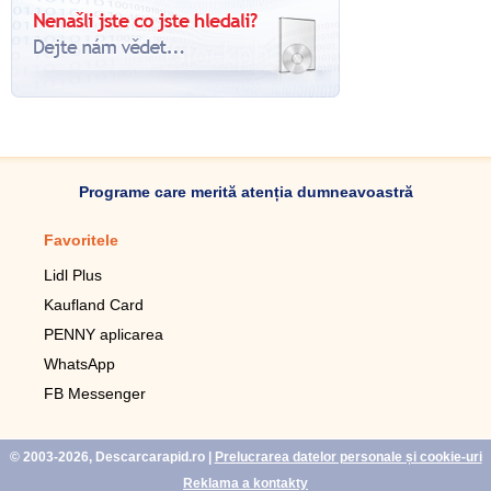
Programe care merită atenția dumneavoastră
Favoritele
Aplicație mobilă
Lidl Plus
Pedometru mobil
Kaufland Card
Lupa pentru telefonul mobil
PENNY aplicarea
Telecomanda pentru
televizor LG
WhatsApp
Imagini de fundal live pentru
FB Messenger
mobil gratuit
WhatsApp
© 2003-2026, Descarcarapid.ro
|
Prelucrarea datelor personale și cookie-uri
Reklama a kontakty