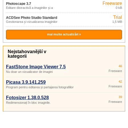
Freeware
Photoscape 3.7
Editare distractivă a imaginilor și a
0 kB
fotografiilor
Trial
ACDSee Photo Studio Standard
Gestionarea și vizualizarea imaginilor
1,5 MB
2021
mai multe actualizări »
Nejstahovanější v
kategorii
FastStone Image Viewer 7.5
46
Freeware
Nu doar un vizualizator de imagini
Picasa 3.9.141.259
42
Freeware
Program pentru editarea și partajarea fotografiilor
Fotosizer 1.38.0.528
39
Freeware
Redimensionați în bloc imaginile.