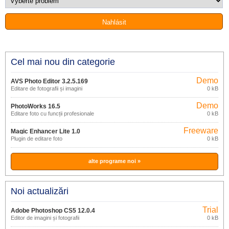
Cel mai nou din categorie
Demo
AVS Photo Editor 3.2.5.169
Editare de fotografii și imagini
0 kB
Demo
PhotoWorks 16.5
Editare foto cu funcții profesionale
0 kB
Freeware
Magic Enhancer Lite 1.0
Plugin de editare foto
0 kB
alte programe noi »
Noi actualizări
Trial
Adobe Photoshop CS5 12.0.4
Editor de imagini și fotografii
0 kB