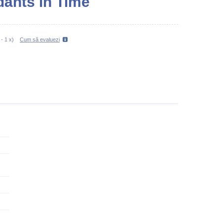
dants in Time
-
1
x)
Cum să evaluezi