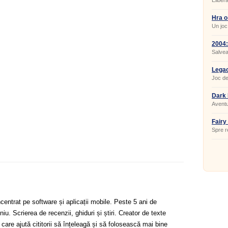
Eliber
Hra o 
Un joc
2004
Salvea
Lega
Joc de
click.
Dark 
Aventu
Fairy
Spre r
centrat pe software și aplicații mobile. Peste 5 ani de
u. Scrierea de recenzii, ghiduri și știri. Creator de texte
 care ajută cititorii să înțeleagă și să folosească mai bine