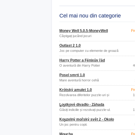
Cel mai nou din categorie
Money Well 5.0.5-MoneyWell
Fr
Câștigați jucând jocuri
Outlast 2 1.0
Joc pe computer cu elemente de groază
Harry Potter a Fénixův řád
O aventură din Harry Potter
4
Posel smrti 1.0
Mare aventură horror cehă
Krótský amulet 1.0
Fr
Rezolvarea diferitelor puzzle-uri și
1
puzzle-uri.
Loutkové divadlo - Záhada
Štěstíkova
Găsiți indiciile și rezolvați puzzle-ul.
1
Kouzelný mořský svět 2 - Okolo
světa
Un joc pentru copii.
Moucha
Fr