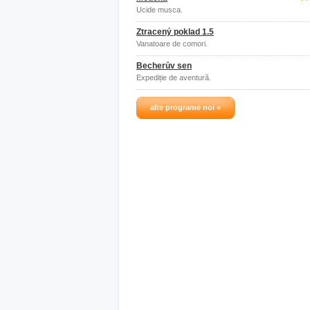
Ucide musca.
Ztracený poklad 1.5
Vanatoare de comori.
Becherův sen
Expediție de aventură.
alte programe noi »