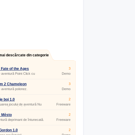
mai descărcate din categorie
 Fate of the Ages
3
 aventură Point Click cu
Demo
uri logice.
zm 2 Chameleon
3
 aventură polonez.
Demo
je boj 1.0
2
uarea jocului de aventură Nu
Freeware
i la cârciumă fără bani.
é Město
2
tură deprimant de întunecată.
Freeware
Gordon 1.0
2