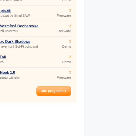
area nevăstuicii.
Demo
přežití
2
 bazat pe filmul SAW.
Freeware
:Vesmírná Becherovka
2
ză universul.
Freeware
cy: Dark Shadows
2
 aventură Sci-Fi point and
Demo
Fall
2
ră.
Demo
 Nook 1.0
2
egatul zânelor.
Freeware
alte programe »