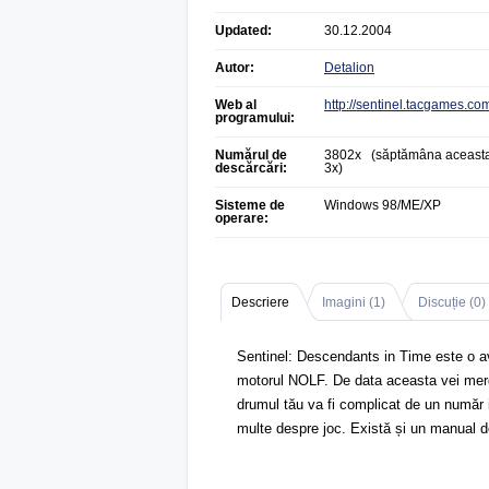
Updated:
30.12.2004
Autor:
Detalion
Web al
http://sentinel.tacgames.co
programului:
Numărul de
3802x (săptămâna aceasta
descărcări:
3x)
Sisteme de
Windows 98/ME/XP
operare:
Descriere
Imagini (
1
)
Discuție (
0
)
Sentinel: Descendants in Time este o av
motorul NOLF. De data aceasta vei merge
drumul tău va fi complicat de un număr
multe despre joc. Există și un manual de