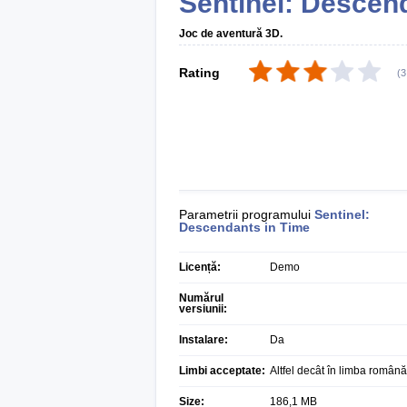
Sentinel: Descen
Joc de aventură 3D.
Rating
(
3
Parametrii programului
Sentinel:
Descendants in Time
Licență:
Demo
Numărul
versiunii:
Instalare:
Da
Limbi acceptate:
Altfel decât în limba română
Size:
186,1 MB