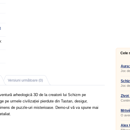
m
:
Cele 
Aura:
Joc de
puzzle-
Versiuni următoare (0)
Schi
Joc de
entură arheologică 3D de la creatorii lui Schizm pe
Život 
Contin
 pe urmele civilizației pierdute din Tastan, desigur,
mergeț
 imens de puzzle-uri misterioase. Demo-ul vă va spune mai
Mrtv
taliat.
O aven
Alex 