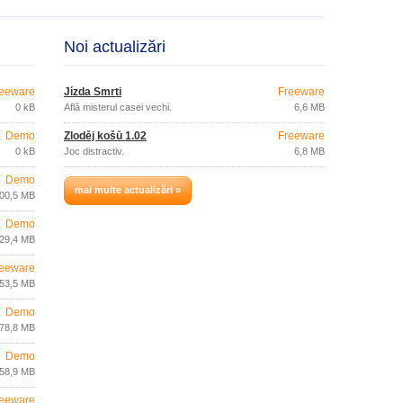
Noi actualizări
eeware
Jízda Smrti
Freeware
0 kB
Află misterul casei vechi.
6,6 MB
Demo
Zloděj košů 1.02
Freeware
0 kB
Joc distractiv.
6,8 MB
Demo
mai multe actualizări »
00,5 MB
Demo
29,4 MB
eeware
53,5 MB
Demo
78,8 MB
Demo
58,9 MB
eeware