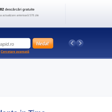
882
descărcări gratuite
ma actualizare anterioară 578 zile
Cercetare avansată