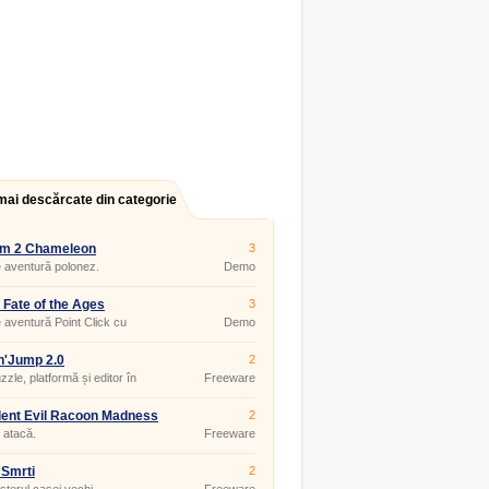
mai descărcate din categorie
zm 2 Chameleon
3
 aventură polonez.
Demo
 Fate of the Ages
3
 aventură Point Click cu
Demo
uri logice.
'n'Jump 2.0
2
zzle, platformă și editor în
Freeware
i timp.
ent Evil Racoon Madness
2
 atacă.
Freeware
 Smrti
2