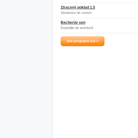
Ztracený poklad 1.5
Vanatoare de comori.
Becherův sen
Expediție de aventură.
alte programe noi »