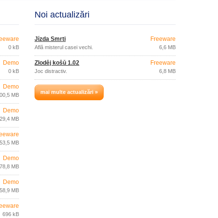
Noi actualizări
eeware
Jízda Smrti
Freeware
0 kB
Află misterul casei vechi.
6,6 MB
Demo
Zloděj košů 1.02
Freeware
0 kB
Joc distractiv.
6,8 MB
Demo
mai multe actualizări »
00,5 MB
Demo
29,4 MB
eeware
53,5 MB
Demo
78,8 MB
Demo
58,9 MB
eeware
696 kB