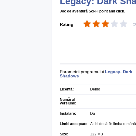
Legacy: Dark Sh
Joc de aventură Sci-Fi point and click.
Rating
(
3
Parametrii programului
Legacy: Dark
Shadows
Licență:
Demo
Numărul
versiunii:
Instalare:
Da
Limbi acceptate:
Altfel decât în limba română
Size:
122 MB