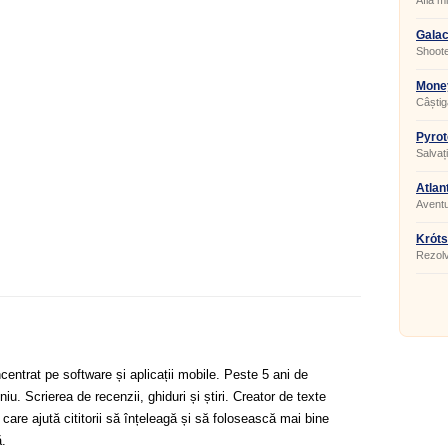
Află m
Galac
Shoote
Money
Câștig
Pyrot
Salvaț
Atlan
Aventu
Króts
Rezolv
puzzle
centrat pe software și aplicații mobile. Peste 5 ani de
u. Scrierea de recenzii, ghiduri și știri. Creator de texte
 care ajută cititorii să înțeleagă și să folosească mai bine
.