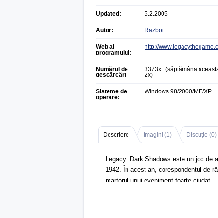
Updated:
5.2.2005
Autor:
Razbor
Web al
http://www.legacythegame.
programului:
Numărul de
3373x (săptămâna aceasta
descărcări:
2x)
Sisteme de
Windows 98/2000/ME/XP
operare:
Descriere
Imagini (
1
)
Discuție (
0
)
Legacy: Dark Shadows este un joc de av
1942. În acest an, corespondentul de răz
martorul unui eveniment foarte ciudat.