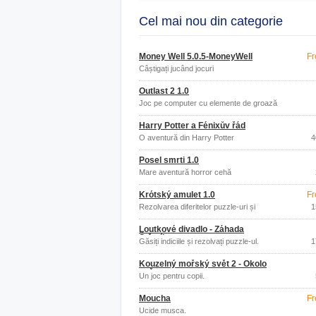
Cel mai nou din categorie
Money Well 5.0.5-MoneyWell
Fr
Câștigați jucând jocuri
Outlast 2 1.0
Joc pe computer cu elemente de groază
Harry Potter a Fénixův řád
O aventură din Harry Potter
4
Posel smrti 1.0
Mare aventură horror cehă
Krótský amulet 1.0
Fr
Rezolvarea diferitelor puzzle-uri și
1
puzzle-uri.
Loutkové divadlo - Záhada
Štěstíkova
Găsiți indiciile și rezolvați puzzle-ul.
1
Kouzelný mořský svět 2 - Okolo
světa
Un joc pentru copii.
Moucha
Fr
Ucide musca.