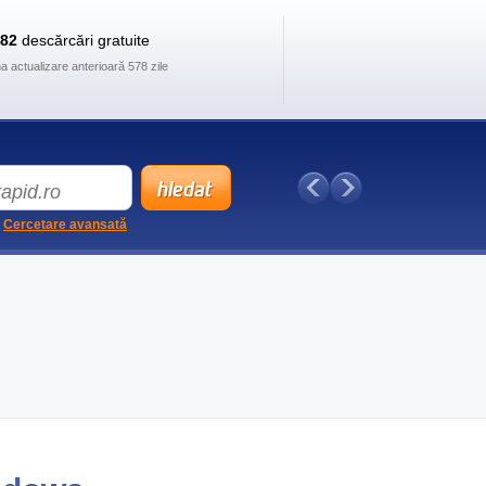
882
descărcări gratuite
ma actualizare anterioară 578 zile
Cercetare avansată