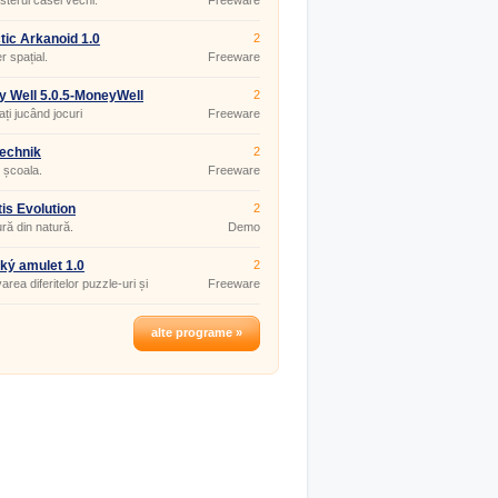
isterul casei vechi.
Freeware
tic Arkanoid 1.0
2
r spațial.
Freeware
 Well 5.0.5-MoneyWell
2
ați jucând jocuri
Freeware
echnik
2
i școala.
Freeware
tis Evolution
2
ră din natură.
Demo
ký amulet 1.0
2
area diferitelor puzzle-uri și
Freeware
-uri.
alte programe »