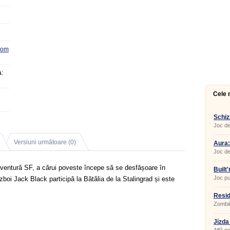
com
:
Cele 
Schi
Joc de
Versiuni următoare (0)
Aura:
Joc de
puzzle-
entură SF, a cărui poveste începe să se desfășoare în
Built
Joc pu
boi Jack Black participă la Bătălia de la Stalingrad și este
acelaș
Resid
Zombii
Jízda