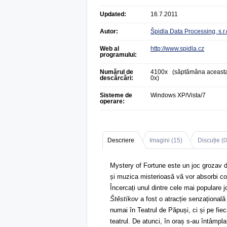
Updated:
16.7.2011
Autor:
Špidla Data Processing, s.r.
Web al
http://www.spidla.cz
programului:
Numărul de
4100x (săptămâna aceasta
descărcări:
0x)
Sisteme de
Windows XP/Vista/7
operare:
Descriere
Imagini (
15
)
Discuție (
0
Mystery of Fortune este un joc grozav de
și muzica misterioasă vă vor absorbi com
Încercați unul dintre cele mai populare j
Štěstíkov
a fost o atracție senzațional
numai în Teatrul de Păpuși, ci și pe fiec
teatrul. De atunci, în oraș s-au întâmplat