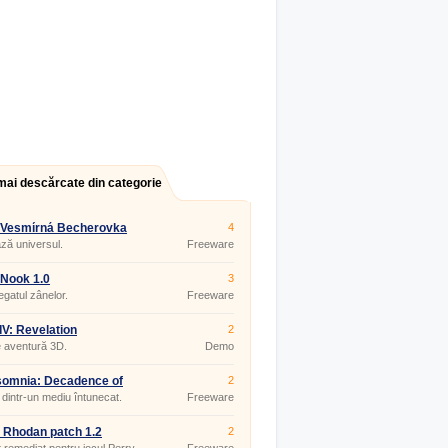
mai descărcate din categorie
:Vesmírná Becherovka
4
ză universul.
Freeware
 Nook 1.0
3
egatul zânelor.
Freeware
IV: Revelation
2
 aventură 3D.
Demo
somnia: Decadence of
2
ness
 dintr-un mediu întunecat.
Freeware
 Rhodan patch 1.2
2