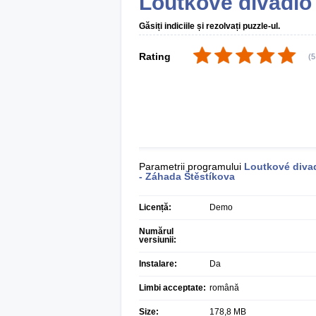
Loutkové divadlo
Găsiți indiciile și rezolvați puzzle-ul.
Rating
(
5
Parametrii programului
Loutkové diva
- Záhada Štěstíkova
Licență:
Demo
Numărul
versiunii:
Instalare:
Da
Limbi acceptate:
română
Size:
178,8 MB