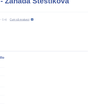
 - Záhada Štěstíkova
-
1
x)
Cum să evaluezi
dlo