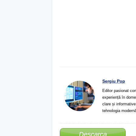
Sergiu Pop
Editor pasionat con
experiență în domeni
clare și informative
tehnologia modernă
Descarca