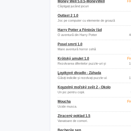
Money Well 5.0.5-MoneyWell
Fr
Câștigați jucând jocuri
Outlast 2 1.0
Joc pe computer cu elemente de groază
Harry Potter a Fénixův řád
O aventură din Harry Potter
4
Posel smrti 1.0
Mare aventură horror cehă
Krótský amulet 1.0
Fr
Rezolvarea diferitelor puzzle-uri și
1
puzzle-uri.
Loutkové divadlo - Záhada
Štěstíkova
Găsiți indiciile și rezolvați puzzle-ul.
1
Kouzelný mořský svět 2 - Okolo
světa
Un joc pentru copii.
Moucha
Fr
Ucide musca.
Ztracený poklad 1.5
Vanatoare de comori.
Becherův sen