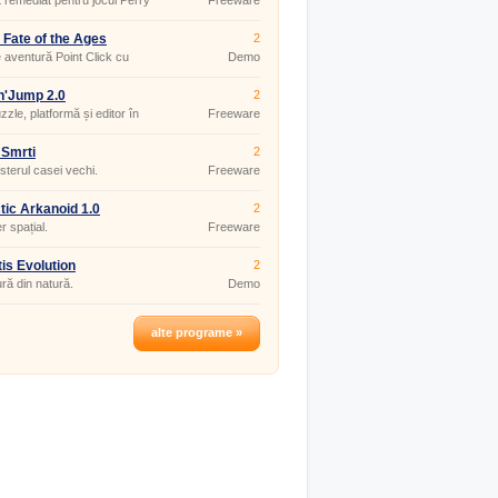
 remediat pentru jocul Perry
Freeware
n.
 Fate of the Ages
2
 aventură Point Click cu
Demo
uri logice.
'n'Jump 2.0
2
zzle, platformă și editor în
Freeware
i timp.
 Smrti
2
isterul casei vechi.
Freeware
tic Arkanoid 1.0
2
r spațial.
Freeware
tis Evolution
2
ră din natură.
Demo
alte programe »