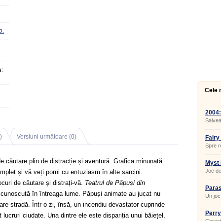
o.
:
Cele 
2004
Salvea
)
Versiuni următoare (0)
Fairy
Spre r
 căutare plin de distracție și aventură. Grafica minunată
Myst 
Joc de
plet și vă veți porni cu entuziasm în alte sarcini.
ocuri de căutare și distrați-vă.
Teatrul de Păpuși din
Para
ă cunoscută în întreaga lume. Păpuși animate au jucat nu
Dark
Un joc
are stradă. Într-o zi, însă, un incendiu devastator cuprinde
Perry
 lucruri ciudate. Una dintre ele este dispariția unui băiețel,