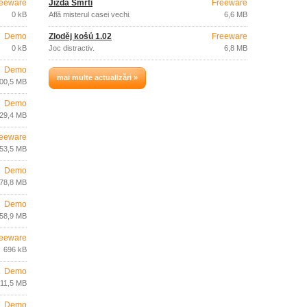
eeware
Jízda Smrti
Freeware
0 kB
Află misterul casei vechi.
6,6 MB
Demo
Zloděj košů 1.02
Freeware
0 kB
Joc distractiv.
6,8 MB
Demo
mai multe actualizări »
00,5 MB
Demo
29,4 MB
eeware
53,5 MB
Demo
78,8 MB
Demo
58,9 MB
eeware
696 kB
Demo
11,5 MB
Demo