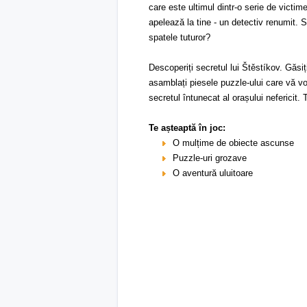
care este ultimul dintr-o serie de victime
apelează la tine - un detectiv renumit. S
spatele tuturor?
Descoperiți secretul lui Štěstíkov. Găsiț
asamblați piesele puzzle-ului care vă vo
secretul întunecat al orașului nefericit.
Te așteaptă în joc:
O mulțime de obiecte ascunse
Puzzle-uri grozave
O aventură uluitoare