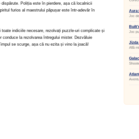
Corect
 dispărute. Poliția este în pierdere, așa că localnicii
Rhoda
piritul furios al maestrului păpușar este într-adevăr în
Aura:
Joc de
puzzle-
Built
i toate indiciile necesare, rezolvați puzzle-uri complicate și
Joc pu
acelaș
r conduce la rezolvarea întregului mister. Dezvăluie
Jízda
 Timpul se scurge, așa că nu ezita și vino la joacă!
Află m
Galac
Shoote
Atlan
Aventu