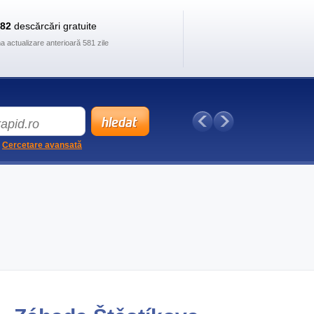
882
descărcări gratuite
ma actualizare anterioară 581 zile
Cercetare avansată