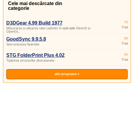
Cele mai descărcate din
categorie
D3DGear 4.99 Build 1977
79
Trial
Măsurarea și afișarea ratei cadrelor în aplicațiile DirectX și
OpenGL.
GoodSync 9.9.5.8
59
Trial
Sincronizarea fișierelor.
STG FolderPrint Plus 4.02
54
Trial
Tipărirea structurilor directoarelor.
alte programe »