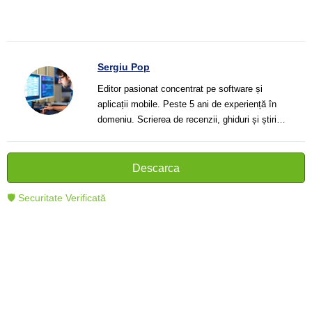
Sergiu Pop
Editor pasionat concentrat pe software și
aplicații mobile. Peste 5 ani de experiență în
domeniu. Scrierea de recenzii, ghiduri și știri.
Creator de texte clare și informative care ajută
cititorii să înțeleagă și să folosească mai bine
tehnologia modernă.
Descarca
🛡 Securitate Verificată