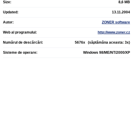
Size:
8,6 MB
Updated:
13.11.2004
Autor:
ZONER software
Web al programului:
http://www.zoner.cz
Numărul de descărcări:
5676x (săptămâna aceasta: 3x)
Sisteme de operare:
Windows 98/ME/NT/2000/XP