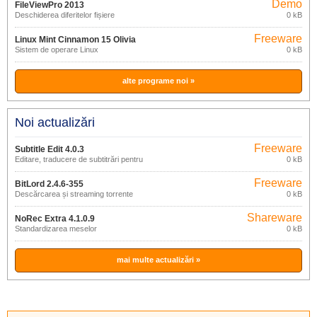
Demo
FileViewPro 2013
Deschiderea diferitelor fișiere
0 kB
Freeware
Linux Mint Cinnamon 15 Olivia
Sistem de operare Linux
0 kB
alte programe noi »
Noi actualizări
Freeware
Subtitle Edit 4.0.3
Editare, traducere de subtitrări pentru
0 kB
filme
Freeware
BitLord 2.4.6-355
Descărcarea și streaming torrente
0 kB
Shareware
NoRec Extra 4.1.0.9
Standardizarea meselor
0 kB
mai multe actualizări »