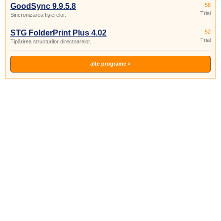
GoodSync 9.9.5.8
58
Trial
Sincronizarea fișierelor.
STG FolderPrint Plus 4.02
52
Trial
Tipărirea structurilor directoarelor.
alte programe »