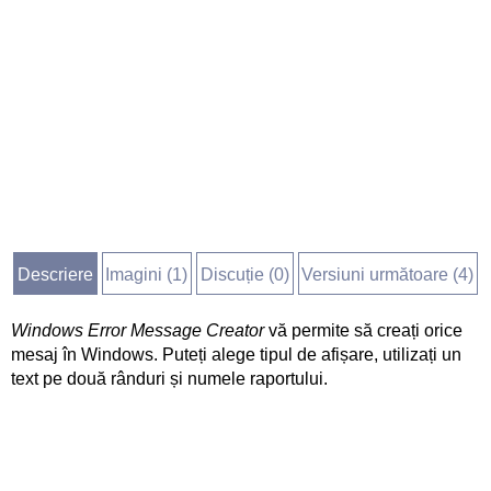
Descriere
Imagini (
1
)
Discuție (
0
)
Versiuni următoare (4)
Windows Error Message Creator
vă permite să creați orice
mesaj în Windows. Puteți alege tipul de afișare, utilizați un
text pe două rânduri și numele raportului.