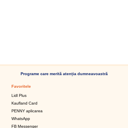
Programe care merită atenția dumneavoastră
Favoritele
Aplicație mobilă
Lidl Plus
Pedometru mobil
Kaufland Card
Lupa pentru telefonul mobil
PENNY aplicarea
Telecomanda pentru
televizor LG
WhatsApp
Imagini de fundal live pentru
FB Messenger
mobil gratuit