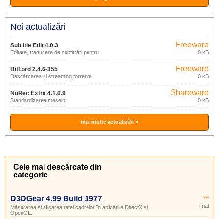
Noi actualizări
Freeware
Subtitle Edit 4.0.3
Editare, traducere de subtitrări pentru
0 kB
filme
Freeware
BitLord 2.4.6-355
Descărcarea și streaming torrente
0 kB
Shareware
NoRec Extra 4.1.0.9
Standardizarea meselor
0 kB
mai multe actualizări »
Cele mai descărcate din
categorie
D3DGear 4.99 Build 1977
79
Trial
Măsurarea și afișarea ratei cadrelor în aplicațiile DirectX și
OpenGL.