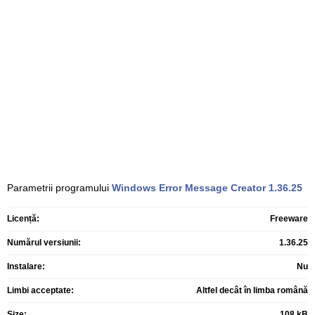
Parametrii programului
Windows Error Message Creator
1.36.25
Licență:
Freeware
Numărul versiunii:
1.36.25
Instalare:
Nu
Limbi acceptate:
Altfel decât în limba română
Size:
108 kB