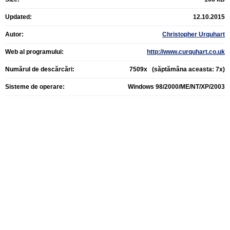
Updated:
12.10.2015
Autor:
Christopher Urquhart
Web al programului:
http://www.curquhart.co.uk
Numărul de descărcări:
7509x (săptămâna aceasta: 7x)
Sisteme de operare:
Windows 98/2000/ME/NT/XP/2003