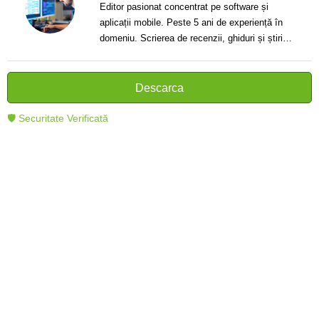
Editor pasionat concentrat pe software și
aplicații mobile. Peste 5 ani de experiență în
domeniu. Scrierea de recenzii, ghiduri și știri.
Creator de texte clare și informative care ajută
cititorii să înțeleagă și să folosească mai bine
tehnologia modernă.
Descarca
🛡 Securitate Verificată