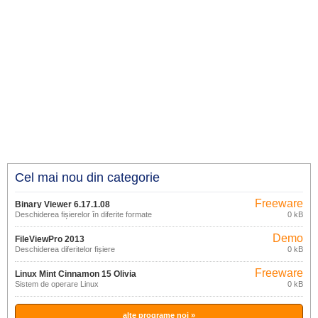
Cel mai nou din categorie
Freeware
Binary Viewer 6.17.1.08
Deschiderea fișierelor în diferite formate
0 kB
Demo
FileViewPro 2013
Deschiderea diferitelor fișiere
0 kB
Freeware
Linux Mint Cinnamon 15 Olivia
Sistem de operare Linux
0 kB
alte programe noi »