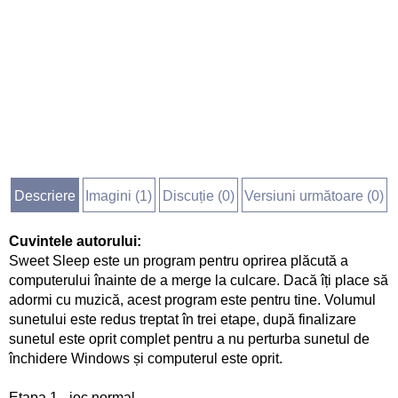
Descriere
Imagini (
1
)
Discuție (
0
)
Versiuni următoare (0)
Cuvintele autorului:
Sweet Sleep este un program pentru oprirea plăcută a
computerului înainte de a merge la culcare. Dacă îți place să
adormi cu muzică, acest program este pentru tine. Volumul
sunetului este redus treptat în trei etape, după finalizare
sunetul este oprit complet pentru a nu perturba sunetul de
închidere Windows și computerul este oprit.
Etapa 1 - joc normal