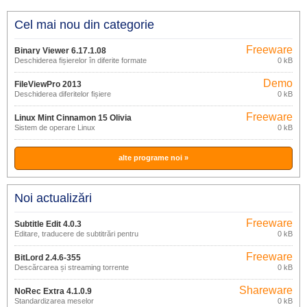
Cel mai nou din categorie
Freeware
Binary Viewer 6.17.1.08
Deschiderea fișierelor în diferite formate
0 kB
Demo
FileViewPro 2013
Deschiderea diferitelor fișiere
0 kB
Freeware
Linux Mint Cinnamon 15 Olivia
Sistem de operare Linux
0 kB
alte programe noi »
Noi actualizări
Freeware
Subtitle Edit 4.0.3
Editare, traducere de subtitrări pentru
0 kB
filme
Freeware
BitLord 2.4.6-355
Descărcarea și streaming torrente
0 kB
Shareware
NoRec Extra 4.1.0.9
Standardizarea meselor
0 kB