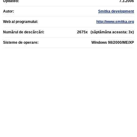
Updated:
7.3.2006
Autor:
Smitka development
Web al programului:
http://www.smitka.org
Numărul de descărcări:
2675x (săptămâna aceasta: 3x)
Sisteme de operare:
Windows 98/2000/ME/XP