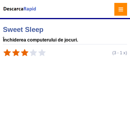
≡
Sweet Sleep
Închiderea computerului de jocuri.
(
3
-
1
x)