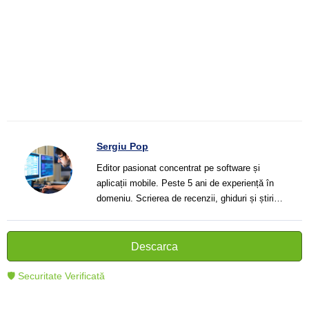
Sergiu Pop
Editor pasionat concentrat pe software și
aplicații mobile. Peste 5 ani de experiență în
domeniu. Scrierea de recenzii, ghiduri și știri.
Creator de texte clare și informative care ajută
cititorii să înțeleagă și să folosească mai bine
tehnologia modernă.
Descarca
🛡 Securitate Verificată