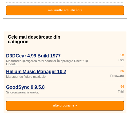
mai multe actualizări »
Cele mai descărcate din
categorie
D3DGear 4.99 Build 1977
58
Trial
Măsurarea și afișarea ratei cadrelor în aplicațiile DirectX și
OpenGL.
Helium Music Manager 10.2
55
Freeware
Manager de fișiere muzicale.
GoodSync 9.9.5.8
54
Trial
Sincronizarea fișierelor.
alte programe »