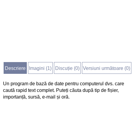
Descriere
Imagini (
1
)
Discuție (
0
)
Versiuni următoare (0)
Un program de bază de date pentru computerul dvs. care
caută rapid text complet. Puteți căuta după tip de fișier,
importanță, sursă, e-mail și oră.