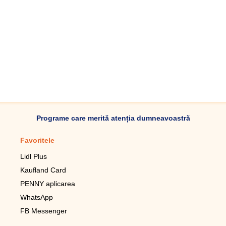
Programe care merită atenția dumneavoastră
Favoritele
Aplicație mobilă
Lidl Plus
Pedometru mobil
Kaufland Card
Lupa pentru telefonul mobil
PENNY aplicarea
Telecomanda pentru
televizor LG
WhatsApp
Imagini de fundal live pentru
FB Messenger
mobil gratuit
WhatsApp