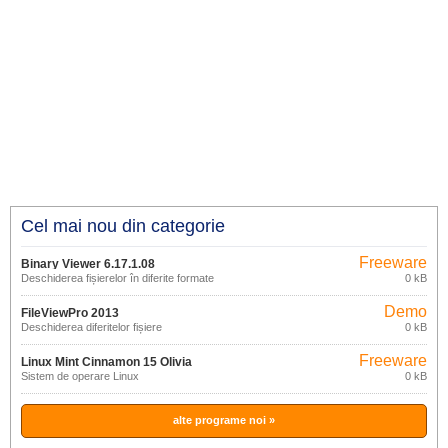
Cel mai nou din categorie
Freeware
Binary Viewer 6.17.1.08
Deschiderea fișierelor în diferite formate
0 kB
Demo
FileViewPro 2013
Deschiderea diferitelor fișiere
0 kB
Freeware
Linux Mint Cinnamon 15 Olivia
Sistem de operare Linux
0 kB
alte programe noi »