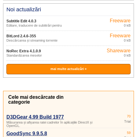
Noi actualizări
Freeware
Subtitle Edit 4.0.3
Editare, traducere de subtitrări pentru
0 kB
filme
Freeware
BitLord 2.4.6-355
Descărcarea și streaming torrente
0 kB
Shareware
NoRec Extra 4.1.0.9
Standardizarea meselor
0 kB
mai multe actualizări »
Cele mai descărcate din
categorie
D3DGear 4.99 Build 1977
70
Trial
Măsurarea și afișarea ratei cadrelor în aplicațiile DirectX și
OpenGL.
GoodSync 9.9.5.8
59