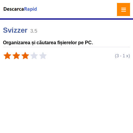
≡
Svizzer
3.5
Organizarea și căutarea fișierelor pe PC.
(
3
-
1
x)