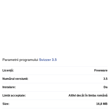
Parametrii programului
Svizzer
3.5
Licență:
Freeware
Numărul versiunii:
3.5
Instalare:
Da
Limbi acceptate:
Altfel decât în limba română
Size:
16,8 MB