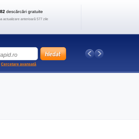
882
descărcări gratuite
ma actualizare anterioară 577 zile
Cercetare avansată