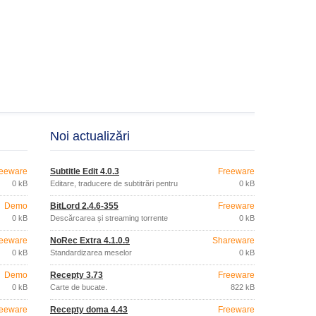
Noi actualizări
eeware
Subtitle Edit 4.0.3
Freeware
0 kB
Editare, traducere de subtitrări pentru
0 kB
filme
Demo
BitLord 2.4.6-355
Freeware
0 kB
Descărcarea și streaming torrente
0 kB
eeware
NoRec Extra 4.1.0.9
Shareware
0 kB
Standardizarea meselor
0 kB
Demo
Recepty 3.73
Freeware
0 kB
Carte de bucate.
822 kB
eeware
Recepty doma 4.43
Freeware