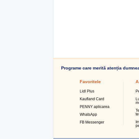
Programe care merită atenția dumne
Favoritele
A
Lidl Plus
P
Kaufland Card
L
m
PENNY aplicarea
T
te
WhatsApp
Im
FB Messenger
pe
W