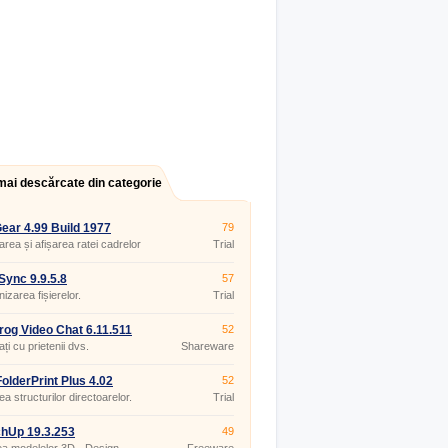
mai descărcate din categorie
ar 4.99 Build 1977
79
rea și afișarea ratei cadrelor
Trial
icațiile DirectX și OpenGL.
ync 9.9.5.8
57
izarea fișierelor.
Trial
og Video Chat 6.11.511
52
ți cu prietenii dvs.
Shareware
olderPrint Plus 4.02
52
ea structurilor directoarelor.
Trial
hUp 19.3.253
49