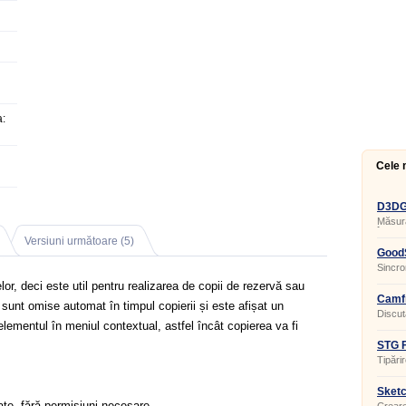
:
Cele 
D3DGe
Măsura
în apl
Versiuni următoare (5)
GoodS
Sincron
elor, deci este util pentru realizarea de copii de rezervă sau
Camfr
e sunt omise automat în timpul copierii și este afișat un
Discuta
ementul în meniul contextual, astfel încât copierea va fi
STG F
Tipărir
Sketc
zate, fără permisiuni necesare.