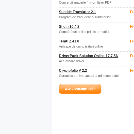
Convertiți imaginile într-un fișier PDF
Subtitle Translator 2.1
Fr
Program de traducere a subtitrarilor
Shein 10.4.3
Fr
Cumpărături online prin intermediul
aplicației
Temu 2.43.0
Fr
Aplicație de cumpărături online
DriverPack Solution Online 17.7.56
Fr
Actualizare driver
Cryptofolio V 2.2
Fr
Cursul de schimb actual al criptomonedei
alte programe noi »