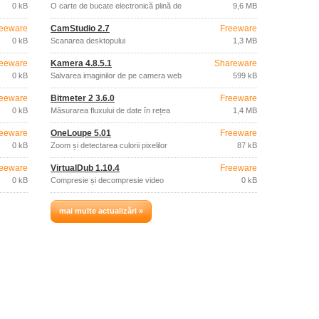
0 kB
O carte de bucate electronică plină de
9,6 MB
rețete.
eeware
CamStudio 2.7
Freeware
0 kB
Scanarea desktopului
1,3 MB
eeware
Kamera 4.8.5.1
Shareware
0 kB
Salvarea imaginilor de pe camera web
599 kB
eeware
Bitmeter 2 3.6.0
Freeware
0 kB
Măsurarea fluxului de date în rețea
1,4 MB
eeware
OneLoupe 5.01
Freeware
0 kB
Zoom și detectarea culorii pixelilor
87 kB
eeware
VirtualDub 1.10.4
Freeware
0 kB
Compresie și decompresie video
0 kB
mai multe actualizări »