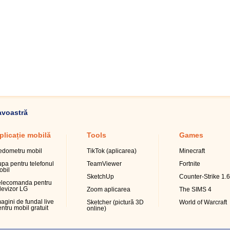
avoastră
plicație mobilă
Tools
Games
edometru mobil
TikTok (aplicarea)
Minecraft
upa pentru telefonul
TeamViewer
Fortnite
obil
SketchUp
Counter-Strike 1.6
elecomanda pentru
levizor LG
Zoom aplicarea
The SIMS 4
agini de fundal live
Sketcher (pictură 3D
World of Warcraft
ntru mobil gratuit
online)
hatsApp