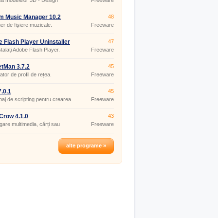
a modelelor 3D - Design
Freeware
r 3D
m Music Manager 10.2
48
r de fișiere muzicale.
Freeware
 Flash Player Uninstaller
47
0.267
talați Adobe Flash Player.
Freeware
tMan 3.7.2
45
tor de profil de rețea.
Freeware
.0.1
45
baj de scripting pentru crearea
Freeware
e-uri web.
Crow 4.1.0
43
gare multimedia, cărți sau
Freeware
ii.
alte programe »