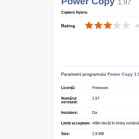
Power Copy
1.97
Copiere fișiere.
Rating
(
3
Parametrii programului
Power Copy
1.
Licență:
Freeware
Numărul
1.97
versiunii:
Instalare:
Da
Limbi acceptate:
Altfel decât în limba română
Size:
2,9 MB