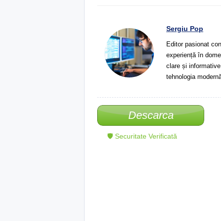
Sergiu Pop
Editor pasionat con
experiență în domeni
clare și informative
tehnologia modernă
Descarca
🛡 Securitate Verificată