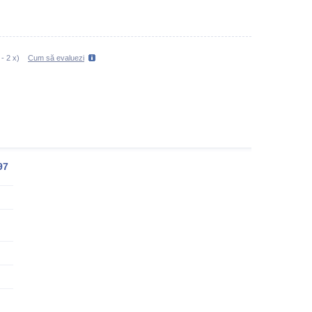
-
2
x)
Cum să evaluezi
97