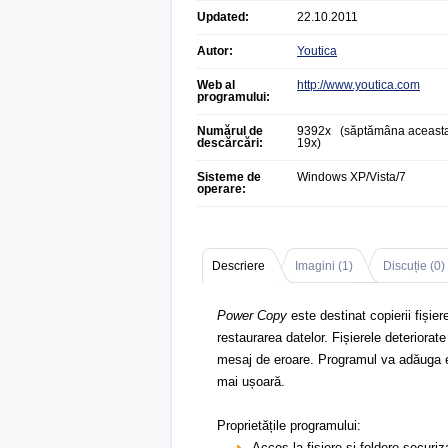
Updated:
22.10.2011
Autor:
Youtica
Web al
http://www.youtica.com
programului:
Numărul de
9392x (săptămâna aceasta
descărcări:
19x)
Sisteme de
Windows XP/Vista/7
operare:
Descriere
Imagini (
1
)
Discuție (
0
)
Power Copy
este destinat copierii fișier
restaurarea datelor. Fișierele deteriorat
mesaj de eroare. Programul va adăuga el
mai ușoară.
Proprietățile programului:
Acces la fișiere și foldere securi