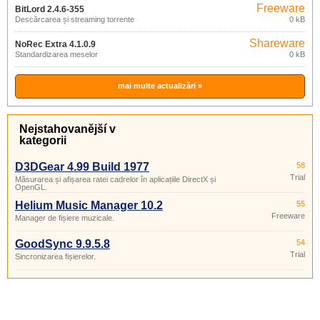
Freeware
BitLord 2.4.6-355
Descărcarea și streaming torrente
0 kB
Shareware
NoRec Extra 4.1.0.9
Standardizarea meselor
0 kB
mai multe actualizări »
Nejstahovanější v
kategorii
D3DGear 4.99 Build 1977
58
Trial
Măsurarea și afișarea ratei cadrelor în aplicațiile DirectX și
OpenGL.
Helium Music Manager 10.2
55
Freeware
Manager de fișiere muzicale.
GoodSync 9.9.5.8
54
Trial
Sincronizarea fișierelor.