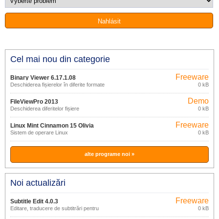
Cel mai nou din categorie
Freeware
Binary Viewer 6.17.1.08
Deschiderea fișierelor în diferite formate
0 kB
Demo
FileViewPro 2013
Deschiderea diferitelor fișiere
0 kB
Freeware
Linux Mint Cinnamon 15 Olivia
Sistem de operare Linux
0 kB
alte programe noi »
Noi actualizări
Freeware
Subtitle Edit 4.0.3
Editare, traducere de subtitrări pentru
0 kB
filme