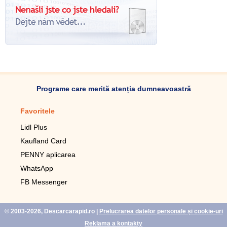
Programe care merită atenția dumneavoastră
Favoritele
Aplicație mobilă
Lidl Plus
Pedometru mobil
Kaufland Card
Lupa pentru telefonul mobil
PENNY aplicarea
Telecomanda pentru
televizor LG
WhatsApp
Imagini de fundal live pentru
FB Messenger
mobil gratuit
WhatsApp
© 2003-2026, Descarcarapid.ro
|
Prelucrarea datelor personale și cookie-uri
Reklama a kontakty