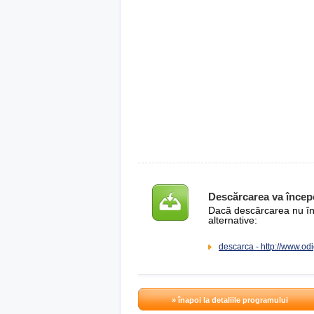
Descărcarea va încep
Dacă descărcarea nu înce
alternative:
descarca - http://www.od
» înapoi la detaliile programului