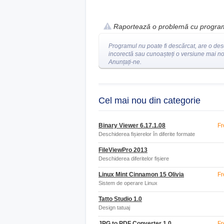
Raportează o problemă cu progra
Programul nu poate fi descărcat, are o des
incorectă sau cunoașteți o versiune mai n
Anunțați-ne.
Cel mai nou din categorie
Binary Viewer 6.17.1.08
Fr
Deschiderea fișierelor în diferite formate
FileViewPro 2013
Deschiderea diferitelor fișiere
Linux Mint Cinnamon 15 Olivia
Fr
Sistem de operare Linux
Tatto Studio 1.0
Design tatuaj
JPG to PDF Converter 1.0
Fr