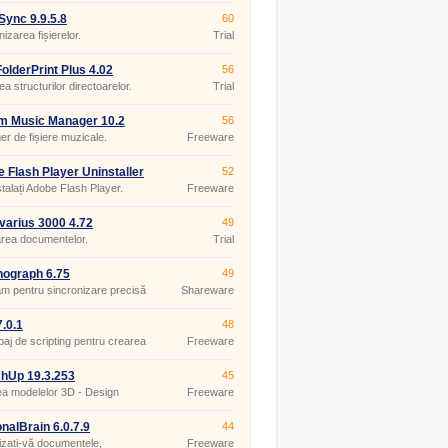
ync 9.9.5.8
60
izarea fișierelor.
Trial
olderPrint Plus 4.02
56
ea structurilor directoarelor.
Trial
m Music Manager 10.2
56
r de fișiere muzicale.
Freeware
 Flash Player Uninstaller
52
0.267
talați Adobe Flash Player.
Freeware
varius 3000 4.72
49
rea documentelor.
Trial
ograph 6.75
49
m pentru sincronizare precisă
Shareware
.0.1
48
baj de scripting pentru crearea
Freeware
e-uri web.
hUp 19.3.253
45
a modelelor 3D - Design
Freeware
r 3D
nalBrain 6.0.7.9
44
zați-vă documentele,
Freeware