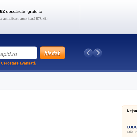
882
descărcări gratuite
ma actualizare anterioară 578 zile
Cercetare avansată
d
Nejst
D3DGe
Măsura
în apl