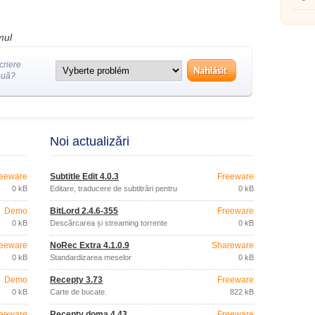
contact
mul
criere
ouă?
Noi actualizări
eeware
Subtitle Edit 4.0.3
Freeware
0 kB
Editare, traducere de subtitrări pentru
0 kB
filme
Demo
BitLord 2.4.6-355
Freeware
0 kB
Descărcarea și streaming torrente
0 kB
eeware
NoRec Extra 4.1.0.9
Shareware
0 kB
Standardizarea meselor
0 kB
Demo
Recepty 3.73
Freeware
0 kB
Carte de bucate.
822 kB
eeware
Recepty doma 4.43
Freeware