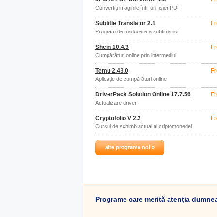
Convertiți imaginile într-un fișier PDF
Subtitle Translator 2.1
Fr
Program de traducere a subtitrarilor
Shein 10.4.3
Fr
Cumpărături online prin intermediul
aplicației
Temu 2.43.0
Fr
Aplicație de cumpărături online
DriverPack Solution Online 17.7.56
Fr
Actualizare driver
Cryptofolio V 2.2
Fr
Cursul de schimb actual al criptomonedei
alte programe noi »
Programe care merită atenția dumne