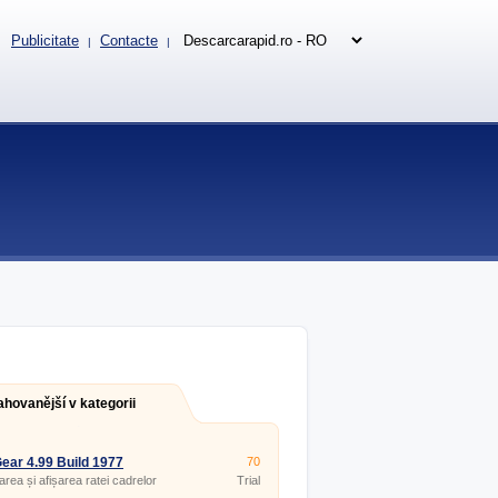
Publicitate
Contacte
|
|
ahovanější v kategorii
ar 4.99 Build 1977
70
rea și afișarea ratei cadrelor
Trial
icațiile DirectX și OpenGL.