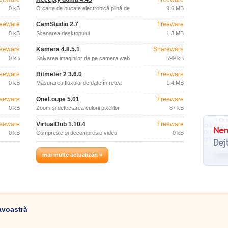
0 kB
O carte de bucate electronică plină de
9,6 MB
rețete.
eeware
CamStudio 2.7
Freeware
0 kB
Scanarea desktopului
1,3 MB
eeware
Kamera 4.8.5.1
Shareware
0 kB
Salvarea imaginilor de pe camera web
599 kB
eeware
Bitmeter 2 3.6.0
Freeware
0 kB
Măsurarea fluxului de date în rețea
1,4 MB
eeware
OneLoupe 5.01
Freeware
0 kB
Zoom și detectarea culorii pixelilor
87 kB
eeware
VirtualDub 1.10.4
Freeware
0 kB
Compresie și decompresie video
0 kB
mai multe actualizări »
avoastră