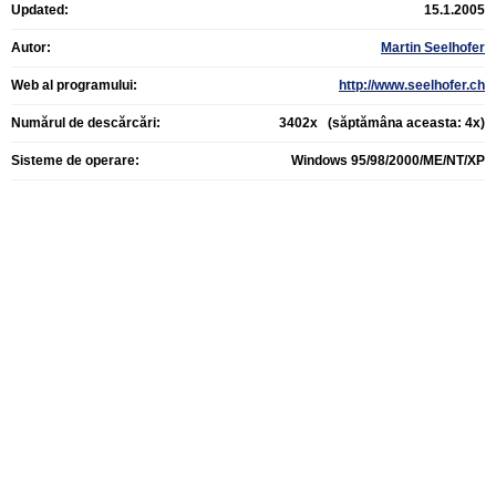
Updated:
15.1.2005
Autor:
Martin Seelhofer
Web al programului:
http://www.seelhofer.ch
Numărul de descărcări:
3402x (săptămâna aceasta: 4x)
Sisteme de operare:
Windows 95/98/2000/ME/NT/XP