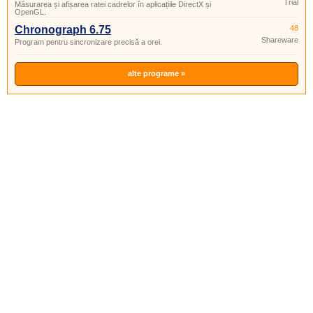
Trial
Măsurarea și afișarea ratei cadrelor în aplicațiile DirectX și
OpenGL.
Chronograph 6.75
48
Shareware
Program pentru sincronizare precisă a orei.
alte programe »