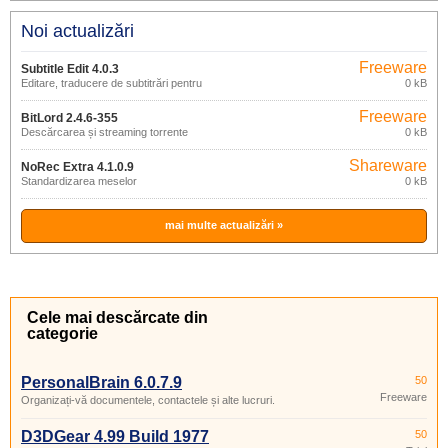
Noi actualizări
Freeware
Subtitle Edit 4.0.3
Editare, traducere de subtitrări pentru
0 kB
filme
Freeware
BitLord 2.4.6-355
Descărcarea și streaming torrente
0 kB
Shareware
NoRec Extra 4.1.0.9
Standardizarea meselor
0 kB
mai multe actualizări »
Cele mai descărcate din
categorie
PersonalBrain 6.0.7.9
50
Freeware
Organizați-vă documentele, contactele și alte lucruri.
D3DGear 4.99 Build 1977
50