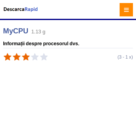
≡
MyCPU
1.13 g
Informații despre procesorul dvs.
(
3
-
1
x)