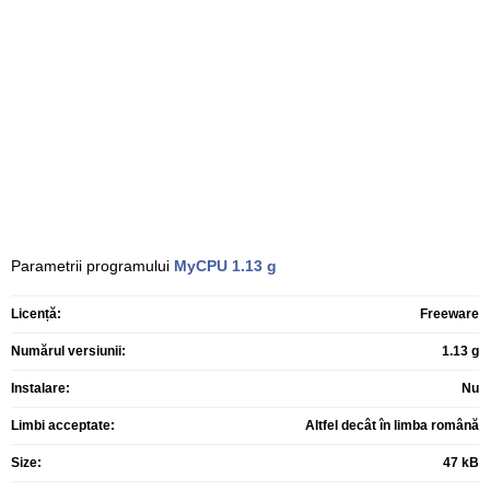
Parametrii programului
MyCPU
1.13 g
Licență:
Freeware
Numărul versiunii:
1.13 g
Instalare:
Nu
Limbi acceptate:
Altfel decât în limba română
Size:
47 kB