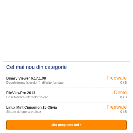
Cel mai nou din categorie
Freeware
Binary Viewer 6.17.1.08
Deschiderea fișierelor în diferite formate
0 kB
Demo
FileViewPro 2013
Deschiderea diferitelor fișiere
0 kB
Freeware
Linux Mint Cinnamon 15 Olivia
Sistem de operare Linux
0 kB
alte programe noi »