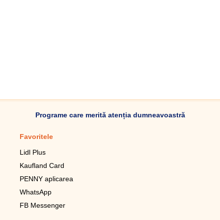
Programe care merită atenția dumneavoastră
Favoritele
Aplicație mobilă
Lidl Plus
Pedometru mobil
Kaufland Card
Lupa pentru telefonul mobil
PENNY aplicarea
Telecomanda pentru
televizor LG
WhatsApp
Imagini de fundal live pentru
FB Messenger
mobil gratuit
WhatsApp