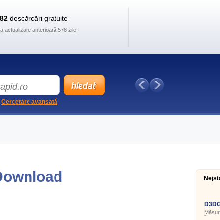
882
descărcări gratuite
ma actualizare anterioară 578 zile
Cercetare avansată
Download
Nejst
D3DGe
Măsura
în apl