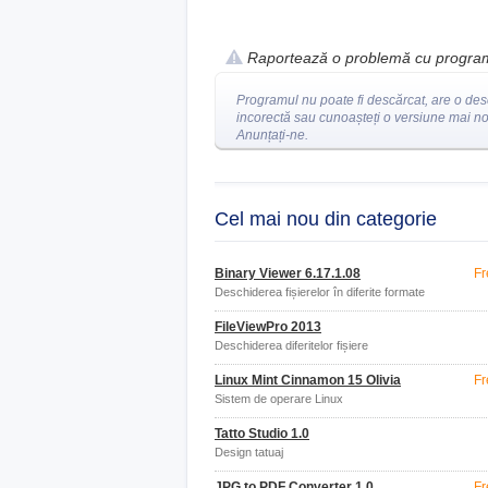
Raportează o problemă cu progra
Programul nu poate fi descărcat, are o des
incorectă sau cunoașteți o versiune mai n
Anunțați-ne.
Cel mai nou din categorie
Binary Viewer 6.17.1.08
Fr
Deschiderea fișierelor în diferite formate
FileViewPro 2013
Deschiderea diferitelor fișiere
Linux Mint Cinnamon 15 Olivia
Fr
Sistem de operare Linux
Tatto Studio 1.0
Design tatuaj
JPG to PDF Converter 1.0
Fr