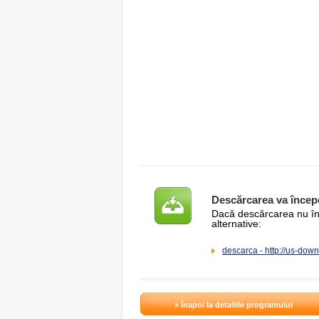
Descărcarea va încep
Dacă descărcarea nu înce
alternative:
descarca - http://us-dow
» înapoi la detaliile programului