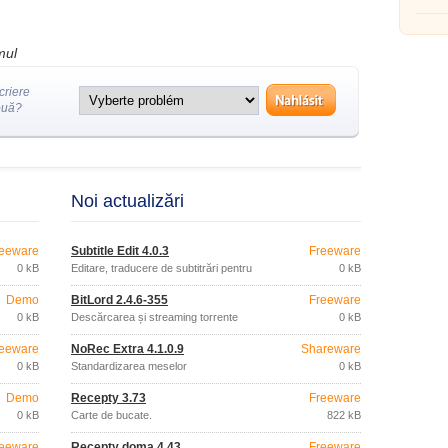
fotograf
mul
criere
ouă?
Noi actualizări
eeware
Subtitle Edit 4.0.3
Freeware
0 kB
Editare, traducere de subtitrări pentru
0 kB
filme
Demo
BitLord 2.4.6-355
Freeware
0 kB
Descărcarea și streaming torrente
0 kB
eeware
NoRec Extra 4.1.0.9
Shareware
0 kB
Standardizarea meselor
0 kB
Demo
Recepty 3.73
Freeware
0 kB
Carte de bucate.
822 kB
eeware
Recepty doma 4.43
Freeware