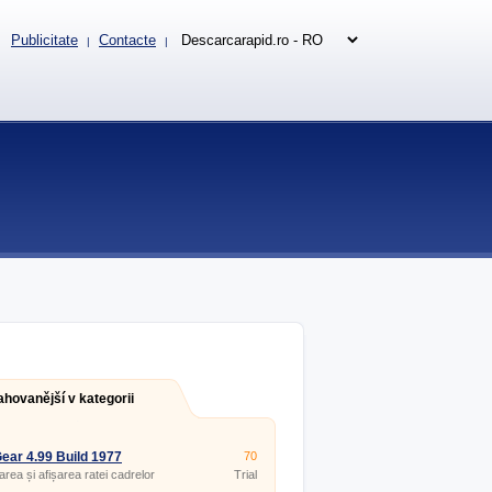
Publicitate
Contacte
|
|
ahovanější v kategorii
ar 4.99 Build 1977
70
rea și afișarea ratei cadrelor
Trial
icațiile DirectX și OpenGL.