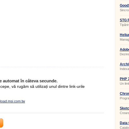
GoodS
Sincron
STG F
Tipărir
Heliu
Manage
Adobe
20.0.
Dezins
Archi
Indexa
PHP 7
e automat în câteva secunde.
Un lim
pe, vă rugăm să utilizați unul dintre link-urile
de sit
Chron
Progra
nload.msi.com.tw
a orei.
Sketc
Creare
interio
Data 
Catalo