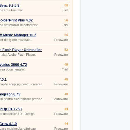
ync 9.9.5.8
60
izarea fișierelor.
Trial
olderPrint Plus 4.02
56
ea structurilor directoarelor.
Trial
m Music Manager 10.2
56
r de fișiere muzicale.
Freeware
 Flash Player Uninstaller
52
0.267
talați Adobe Flash Player.
Freeware
varius 3000 4.72
49
rea documentelor.
Trial
.0.1
48
baj de scripting pentru crearea
Freeware
e-uri web.
ograph 6.75
48
m pentru sincronizare precisă
Shareware
hUp 19.3.253
44
a modelelor 3D - Design
Freeware
r 3D
Crow 4.1.0
44
gare multimedia, cărți sau
Freeware