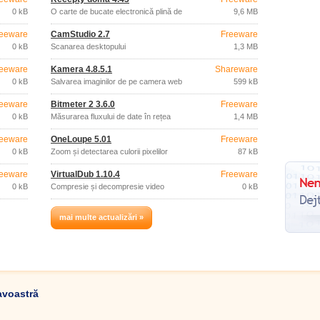
0 kB
O carte de bucate electronică plină de
9,6 MB
rețete.
eeware
CamStudio 2.7
Freeware
0 kB
Scanarea desktopului
1,3 MB
eeware
Kamera 4.8.5.1
Shareware
0 kB
Salvarea imaginilor de pe camera web
599 kB
eeware
Bitmeter 2 3.6.0
Freeware
0 kB
Măsurarea fluxului de date în rețea
1,4 MB
eeware
OneLoupe 5.01
Freeware
0 kB
Zoom și detectarea culorii pixelilor
87 kB
eeware
VirtualDub 1.10.4
Freeware
0 kB
Compresie și decompresie video
0 kB
mai multe actualizări »
avoastră