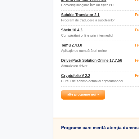
Convertiți imaginile într-un fișier PDF
Subtitle Translator 2.1
Fr
Program de traducere a subtitrarilor
Shein 10.4.3
Fr
Cumpărături online prin intermediul
aplicației
Temu 2.43.0
Fr
Aplicație de cumpărături online
DriverPack Solution Online 17.7.56
Fr
Actualizare driver
Cryptofolio V 2.2
Fr
Cursul de schimb actual al criptomonedei
alte programe noi »
Programe care merită atenția dumne