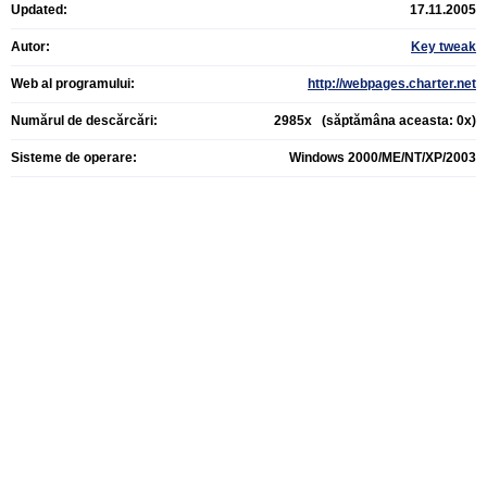
Updated:
17.11.2005
Autor:
Key tweak
Web al programului:
http://webpages.charter.net
Numărul de descărcări:
2985x (săptămâna aceasta: 0x)
Sisteme de operare:
Windows 2000/ME/NT/XP/2003