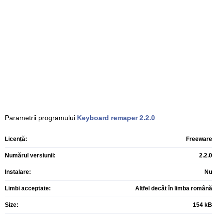
Parametrii programului
Keyboard remaper
2.2.0
Licență:
Freeware
Numărul versiunii:
2.2.0
Instalare:
Nu
Limbi acceptate:
Altfel decât în limba română
Size:
154 kB