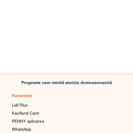
Programe care merită atenția dumneavoastră
Favoritele
Aplicație mobilă
Lidl Plus
Pedometru mobil
Kaufland Card
Lupa pentru telefonul mobil
PENNY aplicarea
Telecomanda pentru
televizor LG
WhatsApp