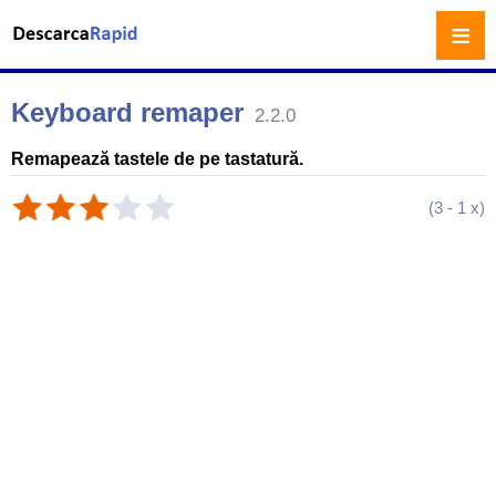
≡
Keyboard remaper
2.2.0
Remapează tastele de pe tastatură.
(
3
-
1
x)