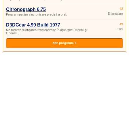
Chronograph 6.75
43
Shareware
Program pentru sincronizare precisă a orei.
D3DGear 4.99 Build 1977
43
Trial
Măsurarea și afișarea ratei cadrelor în aplicațiile DirectX și
OpenGL.
alte programe »