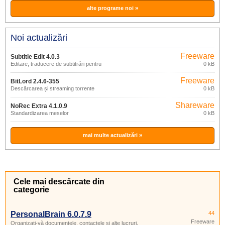
alte programe noi »
Noi actualizări
Freeware
Subtitle Edit 4.0.3
Editare, traducere de subtitrări pentru
0 kB
filme
Freeware
BitLord 2.4.6-355
Descărcarea și streaming torrente
0 kB
Shareware
NoRec Extra 4.1.0.9
Standardizarea meselor
0 kB
mai multe actualizări »
Cele mai descărcate din
categorie
PersonalBrain 6.0.7.9
44
Freeware
Organizați-vă documentele, contactele și alte lucruri.