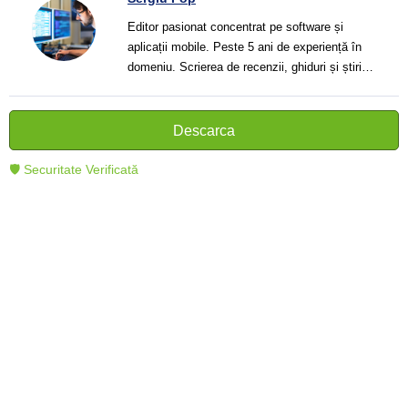
Editor pasionat concentrat pe software și
aplicații mobile. Peste 5 ani de experiență în
domeniu. Scrierea de recenzii, ghiduri și știri.
Creator de texte clare și informative care ajută
cititorii să înțeleagă și să folosească mai bine
tehnologia modernă.
Descarca
🛡 Securitate Verificată