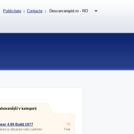
Publicitate
Contacte
|
|
ahovanější v kategorii
ar 4.99 Build 1977
78
rea și afișarea ratei cadrelor
Trial
icațiile DirectX și OpenGL.