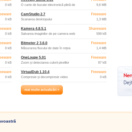
0 kB
O carte de bucate electronică plină de
9,6 MB
rețete.
eeware
CamStudio 2.7
Freeware
0 kB
Scanarea desktopului
1,3 MB
eeware
Kamera 4.8.5.1
Shareware
0 kB
Salvarea imaginilor de pe camera web
599 kB
eeware
Bitmeter 2 3.6.0
Freeware
0 kB
Măsurarea fluxului de date în rețea
1,4 MB
eeware
OneLoupe 5.01
Freeware
0 kB
Zoom și detectarea culorii pixelilor
87 kB
eeware
VirtualDub 1.10.4
Freeware
0 kB
Compresie și decompresie video
0 kB
mai multe actualizări »
avoastră