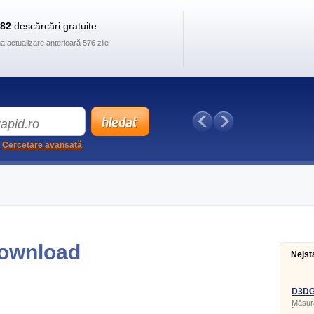
882
descărcări gratuite
ma actualizare anterioară 576 zile
Cercetare avansată
Download
Nejst
D3DGe
Măsura
în apl