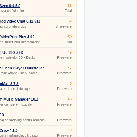
ync 9.9.5.8
56
izarea fișierelor.
Trial
og Video Chat 6.11.511
52
ți cu prietenii dvs.
Shareware
olderPrint Plus 4.02
50
ea structurilor directoarelor.
Trial
hUp 19.3.253
49
a modelelor 3D - Design
Freeware
r 3D
 Flash Player Uninstaller
47
0.267
talați Adobe Flash Player.
Freeware
tMan 3.7.2
45
tor de profil de rețea.
Freeware
m Music Manager 10.2
45
r de fișiere muzicale.
Freeware
.0.1
44
baj de scripting pentru crearea
Freeware
e-uri web.
Crow 4.1.0
43
gare multimedia, cărți sau
Freeware