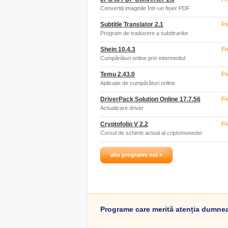
Convertiți imaginile într-un fișier PDF
Subtitle Translator 2.1
Fr
Program de traducere a subtitrarilor
Shein 10.4.3
Fr
Cumpărături online prin intermediul
aplicației
Temu 2.43.0
Fr
Aplicație de cumpărături online
DriverPack Solution Online 17.7.56
Fr
Actualizare driver
Cryptofolio V 2.2
Fr
Cursul de schimb actual al criptomonedei
alte programe noi »
Programe care merită atenția dumne