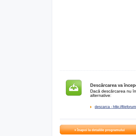
Descărcarea va încep
Dacă descărcarea nu înce
alternative:
descarca - http://filefo
» înapoi la detaliile programului