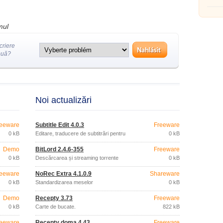
fotograf
mul
criere
ouă?
Noi actualizări
eeware
Subtitle Edit 4.0.3
Freeware
0 kB
Editare, traducere de subtitrări pentru
0 kB
filme
Demo
BitLord 2.4.6-355
Freeware
0 kB
Descărcarea și streaming torrente
0 kB
eeware
NoRec Extra 4.1.0.9
Shareware
0 kB
Standardizarea meselor
0 kB
Demo
Recepty 3.73
Freeware
0 kB
Carte de bucate.
822 kB
eeware
Recepty doma 4.43
Freeware