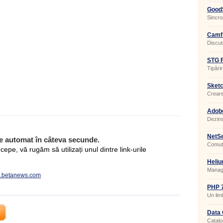
GoodS
Sincron
Camfr
Discuta
STG F
Tipărir
Sketc
Creare
interio
Adobe
20.0.
Dezins
NetSe
e automat în câteva secunde.
Comuta
pe, vă rugăm să utilizați unul dintre link-urile
Heliu
Manage
rum.betanews.com
PHP 7
Un lim
de sit
Data 
Catalo