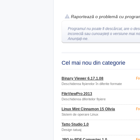
Raportează o problemă cu progra
Programul nu poate fi descărcat, are o des
incorectă sau cunoașteți o versiune mai n
Anunțați-ne.
Cel mai nou din categorie
Binary Viewer 6.17.1.08
Fr
Deschiderea fișierelor în diferite formate
FileViewPro 2013
Deschiderea diferitelor fișiere
Linux Mint Cinnamon 15 Olivia
Fr
Sistem de operare Linux
Tatto Studio 1.0
Design tatuaj
JPG to PDF Converter 1.0
Fr