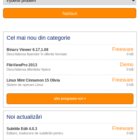
Cel mai nou din categorie
Freeware
Binary Viewer 6.17.1.08
Deschiderea fișierelor în diferite formate
0 kB
Demo
FileViewPro 2013
Deschiderea diferitelor fișiere
0 kB
Freeware
Linux Mint Cinnamon 15 Olivia
Sistem de operare Linux
0 kB
alte programe noi »
Noi actualizări
Freeware
Subtitle Edit 4.0.3
Editare, traducere de subtitrări pentru
0 kB
filme