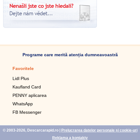
Programe care merită atenția dumneavoastră
Favoritele
Aplicație mobilă
Lidl Plus
Pedometru mobil
Kaufland Card
Lupa pentru telefonul mobil
PENNY aplicarea
Telecomanda pentru
televizor LG
WhatsApp
Imagini de fundal live pentru
FB Messenger
mobil gratuit
WhatsApp
© 2003-2026, Descarcarapid.ro
|
Prelucrarea datelor personale și cookie-uri
Reklama a kontakty