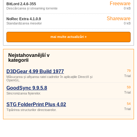
Freeware
BitLord 2.4.6-355
Descărcarea și streaming torrente
0 kB
Shareware
NoRec Extra 4.1.0.9
Standardizarea meselor
0 kB
mai multe actualizări »
Nejstahovanější v
kategorii
D3DGear 4.99 Build 1977
79
Trial
Măsurarea și afișarea ratei cadrelor în aplicațiile DirectX și
OpenGL.
GoodSync 9.9.5.8
59
Trial
Sincronizarea fișierelor.
STG FolderPrint Plus 4.02
54
Trial
Tipărirea structurilor directoarelor.