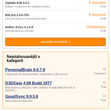
Freeware
Subtitle Edit 4.0.3
Editare, traducere de subtitrări pentru
0 kB
filme
Freeware
BitLord 2.4.6-355
Descărcarea și streaming torrente
0 kB
Shareware
NoRec Extra 4.1.0.9
Standardizarea meselor
0 kB
mai multe actualizări »
Nejstahovanější v
kategorii
PersonalBrain 6.0.7.9
50
Freeware
Organizați-vă documentele, contactele și alte lucruri.
D3DGear 4.99 Build 1977
50
Trial
Măsurarea și afișarea ratei cadrelor în aplicațiile DirectX și
OpenGL.
GoodSync 9.9.5.8
50
Trial
Sincronizarea fișierelor.