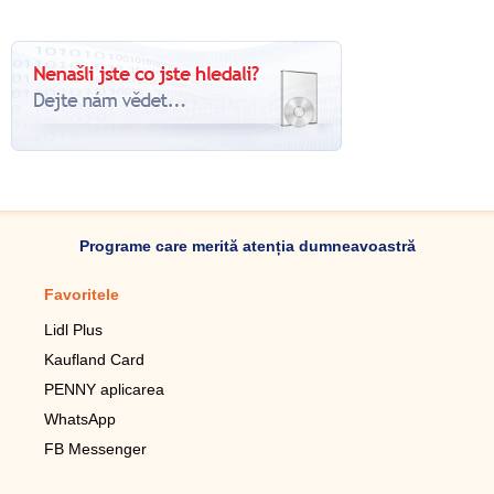
Programe care merită atenția dumneavoastră
Favoritele
Aplicație mobilă
Lidl Plus
Pedometru mobil
Kaufland Card
Lupa pentru telefonul mobil
PENNY aplicarea
Telecomanda pentru
televizor LG
WhatsApp
Imagini de fundal live pentru
FB Messenger
mobil gratuit
WhatsApp