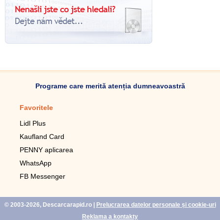
Programe care merită atenția dumneavoastră
Favoritele
Aplicație mobilă
Lidl Plus
Pedometru mobil
Kaufland Card
Lupa pentru telefonul mobil
PENNY aplicarea
Telecomanda pentru
televizor LG
WhatsApp
Imagini de fundal live pentru
FB Messenger
mobil gratuit
WhatsApp
© 2003-2026, Descarcarapid.ro
|
Prelucrarea datelor personale și cookie-uri
Reklama a kontakty