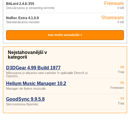
Freeware
BitLord 2.4.6-355
Descărcarea și streaming torrente
0 kB
Shareware
NoRec Extra 4.1.0.9
Standardizarea meselor
0 kB
mai multe actualizări »
Nejstahovanější v
kategorii
D3DGear 4.99 Build 1977
58
Trial
Măsurarea și afișarea ratei cadrelor în aplicațiile DirectX și
OpenGL.
Helium Music Manager 10.2
55
Freeware
Manager de fișiere muzicale.
GoodSync 9.9.5.8
54
Trial
Sincronizarea fișierelor.