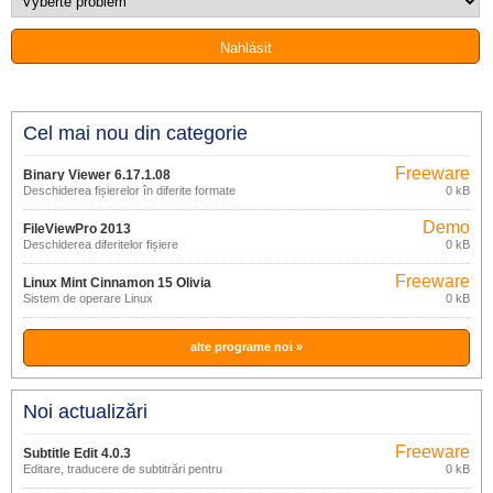
Cel mai nou din categorie
Freeware
Binary Viewer 6.17.1.08
Deschiderea fișierelor în diferite formate
0 kB
Demo
FileViewPro 2013
Deschiderea diferitelor fișiere
0 kB
Freeware
Linux Mint Cinnamon 15 Olivia
Sistem de operare Linux
0 kB
alte programe noi »
Noi actualizări
Freeware
Subtitle Edit 4.0.3
Editare, traducere de subtitrări pentru
0 kB
filme