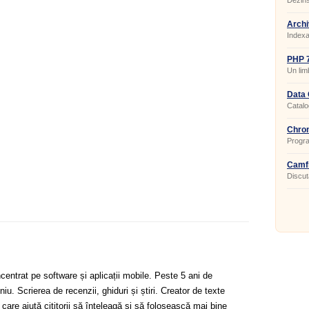
Dezins
Archi
Indexa
PHP 7
Un lim
de sit
Data 
Catalo
fotograf
Chron
Progra
a orei.
Camfr
Discuta
centrat pe software și aplicații mobile. Peste 5 ani de
u. Scrierea de recenzii, ghiduri și știri. Creator de texte
 care ajută cititorii să înțeleagă și să folosească mai bine