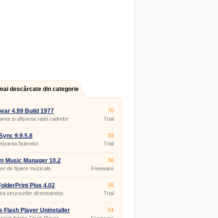
mai descărcate din categorie
ar 4.99 Build 1977
70
rea și afișarea ratei cadrelor
Trial
icațiile DirectX și OpenGL.
ync 9.9.5.8
59
izarea fișierelor.
Trial
m Music Manager 10.2
56
r de fișiere muzicale.
Freeware
olderPrint Plus 4.02
55
ea structurilor directoarelor.
Trial
 Flash Player Uninstaller
51
0.267