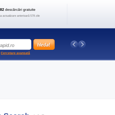
882
descărcări gratuite
ma actualizare anterioară 578 zile
Cercetare avansată