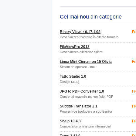
Cel mai nou din categorie
Binary Viewer 6.17.1.08
Fr
Deschiderea fișierelor în diferite formate
FileViewPro 2013
Deschiderea diferitelor fișiere
Linux Mint Cinnamon 15 Olivia
Fr
Sistem de operare Linux
Tatto Studio 1.0
Design tatuaj
JPG to PDF Converter 1.0
Fr
Convertiți imaginile într-un fișier PDF
Subtitle Translator 2.1
Fr
Program de traducere a subtitrarilor
Shein 10.4.3
Fr
Cumpărături online prin intermediul
aplicației