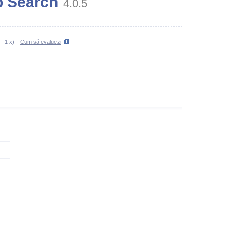
p Search
4.0.5
-
1
x)
Cum să evaluezi