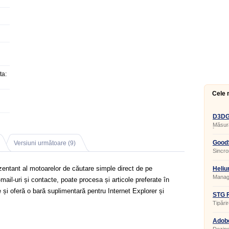
ta:
Cele 
D3DGe
Măsura
în apl
GoodS
Versiuni următoare (9)
Sincron
entant al motoarelor de căutare simple direct de pe
Heliu
Manage
mail-uri și contacte, poate procesa și articole preferate în
te și oferă o bară suplimentară pentru Internet Explorer și
STG F
Tipărir
Adobe
20.0.