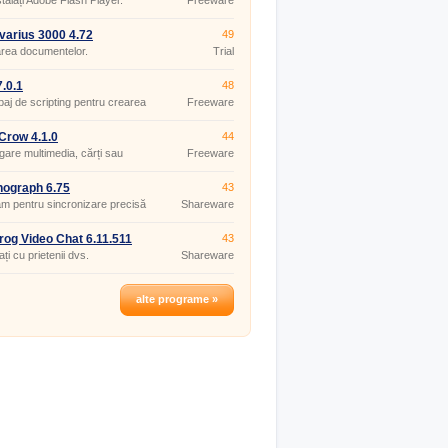
talați Adobe Flash Player.
Freeware
varius 3000 4.72
49
rea documentelor.
Trial
.0.1
48
baj de scripting pentru crearea
Freeware
e-uri web.
Crow 4.1.0
44
gare multimedia, cărți sau
Freeware
ii.
ograph 6.75
43
m pentru sincronizare precisă
Shareware
og Video Chat 6.11.511
43
ți cu prietenii dvs.
Shareware
alte programe »