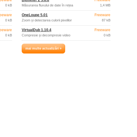
eeware
Bitmeter 2 3.6.0
Freeware
0 kB
Măsurarea fluxului de date în rețea
1,4 MB
eeware
OneLoupe 5.01
Freeware
0 kB
Zoom și detectarea culorii pixelilor
87 kB
eeware
VirtualDub 1.10.4
Freeware
0 kB
Compresie și decompresie video
0 kB
mai multe actualizări »