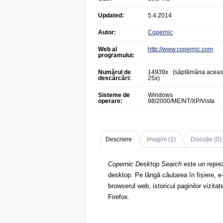
Updated:
5.4.2014
Autor:
Copernic
Web al
http://www.copernic.com
programului:
Numărul de
14939x (săptămâna aceas
descărcări:
25x)
Sisteme de
Windows
operare:
98/2000/ME/NT/XP/Vista
Descriere
Imagini (
1
)
Discuție (
0
)
Copernic Desktop Search
este un reprez
desktop. Pe lângă căutarea în fișiere, e-
browserul web, istoricul paginilor vizita
Firefox.