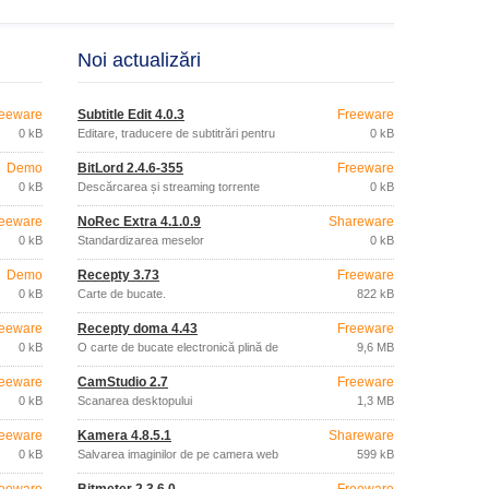
Noi actualizări
eeware
Subtitle Edit 4.0.3
Freeware
0 kB
Editare, traducere de subtitrări pentru
0 kB
filme
Demo
BitLord 2.4.6-355
Freeware
0 kB
Descărcarea și streaming torrente
0 kB
eeware
NoRec Extra 4.1.0.9
Shareware
0 kB
Standardizarea meselor
0 kB
Demo
Recepty 3.73
Freeware
0 kB
Carte de bucate.
822 kB
eeware
Recepty doma 4.43
Freeware
0 kB
O carte de bucate electronică plină de
9,6 MB
rețete.
eeware
CamStudio 2.7
Freeware
0 kB
Scanarea desktopului
1,3 MB
eeware
Kamera 4.8.5.1
Shareware
0 kB
Salvarea imaginilor de pe camera web
599 kB