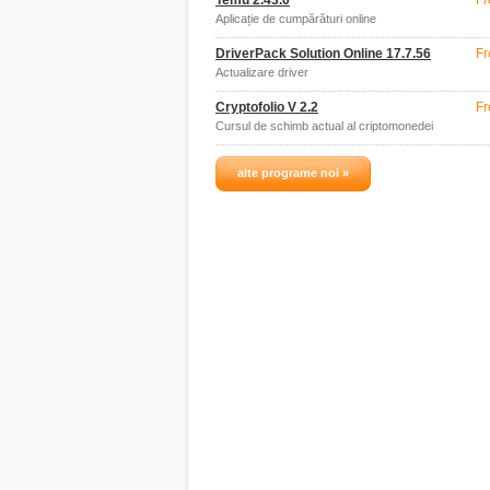
Temu 2.43.0
Fr
Aplicație de cumpărături online
DriverPack Solution Online 17.7.56
Fr
Actualizare driver
Cryptofolio V 2.2
Fr
Cursul de schimb actual al criptomonedei
alte programe noi »