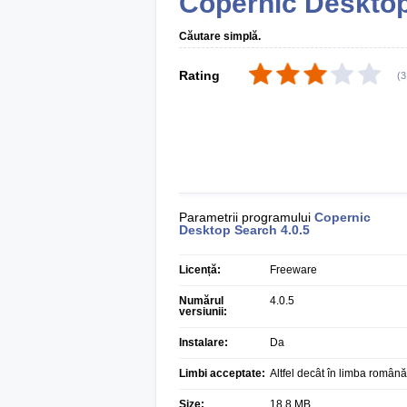
Copernic Deskto
Căutare simplă.
Rating
(
3
Parametrii programului
Copernic
Desktop Search
4.0.5
Licență:
Freeware
Numărul
4.0.5
versiunii:
Instalare:
Da
Limbi acceptate:
Altfel decât în limba română
Size:
18,8 MB