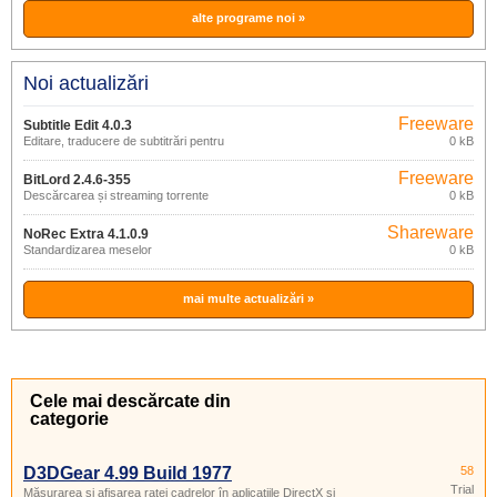
alte programe noi »
Noi actualizări
Freeware
Subtitle Edit 4.0.3
Editare, traducere de subtitrări pentru
0 kB
filme
Freeware
BitLord 2.4.6-355
Descărcarea și streaming torrente
0 kB
Shareware
NoRec Extra 4.1.0.9
Standardizarea meselor
0 kB
mai multe actualizări »
Cele mai descărcate din
categorie
D3DGear 4.99 Build 1977
58
Trial
Măsurarea și afișarea ratei cadrelor în aplicațiile DirectX și