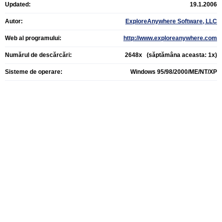
Updated:
19.1.2006
Autor:
ExploreAnywhere Software, LLC
Web al programului:
http://www.exploreanywhere.com
Numărul de descărcări:
2648x (săptămâna aceasta: 1x)
Sisteme de operare:
Windows 95/98/2000/ME/NT/XP