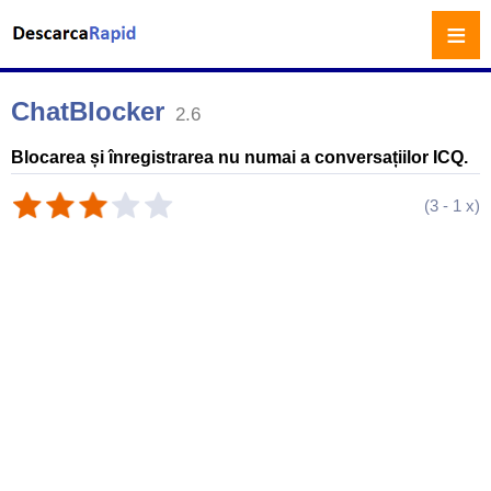
≡
ChatBlocker
2.6
Blocarea și înregistrarea nu numai a conversațiilor ICQ.
(
3
-
1
x)