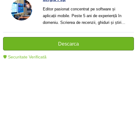
Editor pasionat concentrat pe software și
aplicații mobile. Peste 5 ani de experiență în
domeniu. Scrierea de recenzii, ghiduri și știri.
Creator de texte clare și informative care ajută
cititorii să înțeleagă și să folosească mai bine
tehnologia modernă.
Descarca
🛡 Securitate Verificată