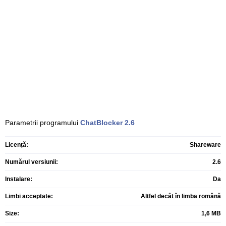
Parametrii programului
ChatBlocker
2.6
Licență:
Shareware
Numărul versiunii:
2.6
Instalare:
Da
Limbi acceptate:
Altfel decât în limba română
Size:
1,6 MB