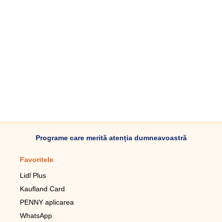
Programe care merită atenția dumneavoastră
Favoritele
Aplicație mobilă
Lidl Plus
Pedometru mobil
Kaufland Card
Lupa pentru telefonul mobil
PENNY aplicarea
Telecomanda pentru
televizor LG
WhatsApp