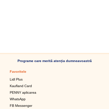
Programe care merită atenția dumneavoastră
Favoritele
Aplicație mobilă
Lidl Plus
Pedometru mobil
Kaufland Card
Lupa pentru telefonul mobil
PENNY aplicarea
Telecomanda pentru
televizor LG
WhatsApp
Imagini de fundal live pentru
FB Messenger
mobil gratuit