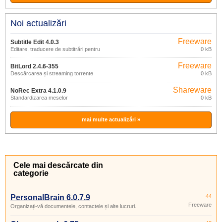
Noi actualizări
Freeware
Subtitle Edit 4.0.3
Editare, traducere de subtitrări pentru
0 kB
filme
Freeware
BitLord 2.4.6-355
Descărcarea și streaming torrente
0 kB
Shareware
NoRec Extra 4.1.0.9
Standardizarea meselor
0 kB
mai multe actualizări »
Cele mai descărcate din
categorie
PersonalBrain 6.0.7.9
44
Freeware
Organizați-vă documentele, contactele și alte lucruri.