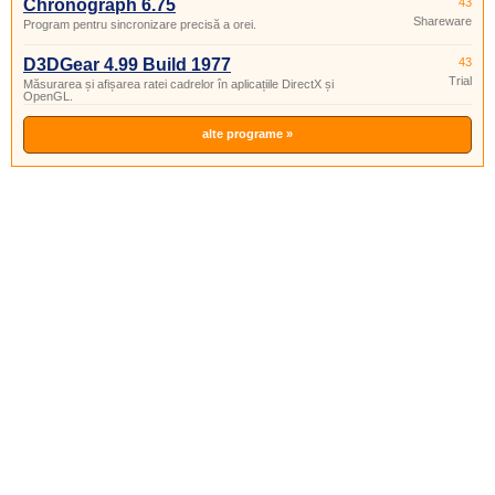
Chronograph 6.75
43
Shareware
Program pentru sincronizare precisă a orei.
D3DGear 4.99 Build 1977
43
Trial
Măsurarea și afișarea ratei cadrelor în aplicațiile DirectX și
OpenGL.
alte programe »