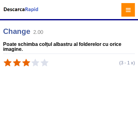
≡
Change
2.00
Poate schimba colțul albastru al folderelor cu orice
imagine.
(
3
-
1
x)