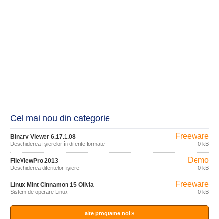
Cel mai nou din categorie
Freeware
Binary Viewer 6.17.1.08
Deschiderea fișierelor în diferite formate
0 kB
Demo
FileViewPro 2013
Deschiderea diferitelor fișiere
0 kB
Freeware
Linux Mint Cinnamon 15 Olivia
Sistem de operare Linux
0 kB
alte programe noi »