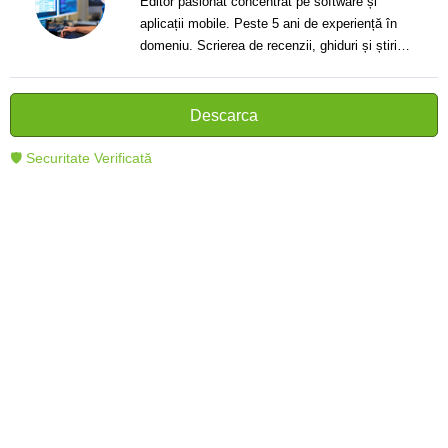
Editor pasionat concentrat pe software și
aplicații mobile. Peste 5 ani de experiență în
domeniu. Scrierea de recenzii, ghiduri și știri.
Creator de texte clare și informative care ajută
cititorii să înțeleagă și să folosească mai bine
tehnologia modernă.
Descarca
🛡 Securitate Verificată