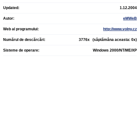
Updated:
1.12.2004
Autor:
eMWeB
Web al programului:
http://www.volny.cz
Numărul de descărcări:
3776x (săptămâna aceasta: 0x)
Sisteme de operare:
Windows 2000/NT/ME/XP