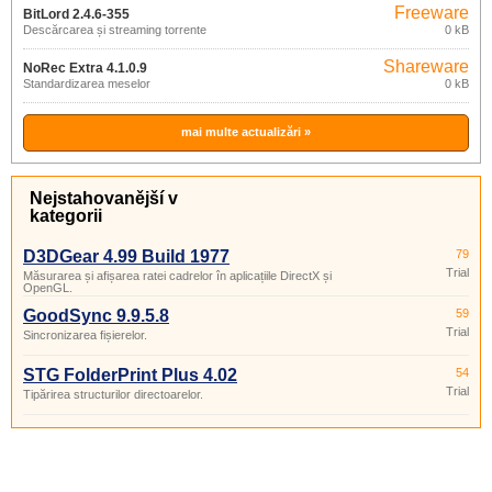
Freeware
BitLord 2.4.6-355
Descărcarea și streaming torrente
0 kB
Shareware
NoRec Extra 4.1.0.9
Standardizarea meselor
0 kB
mai multe actualizări »
Nejstahovanější v
kategorii
D3DGear 4.99 Build 1977
79
Trial
Măsurarea și afișarea ratei cadrelor în aplicațiile DirectX și
OpenGL.
GoodSync 9.9.5.8
59
Trial
Sincronizarea fișierelor.
STG FolderPrint Plus 4.02
54
Trial
Tipărirea structurilor directoarelor.