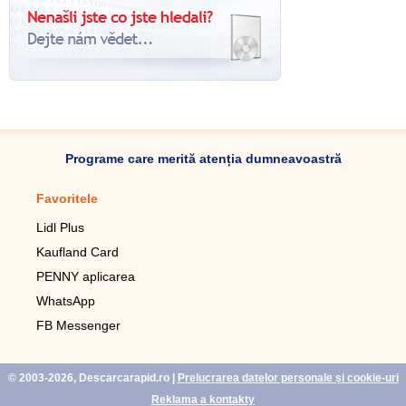
Programe care merită atenția dumneavoastră
Favoritele
Aplicație mobilă
Lidl Plus
Pedometru mobil
Kaufland Card
Lupa pentru telefonul mobil
PENNY aplicarea
Telecomanda pentru
televizor LG
WhatsApp
Imagini de fundal live pentru
FB Messenger
mobil gratuit
WhatsApp
© 2003-2026, Descarcarapid.ro
|
Prelucrarea datelor personale și cookie-uri
Reklama a kontakty