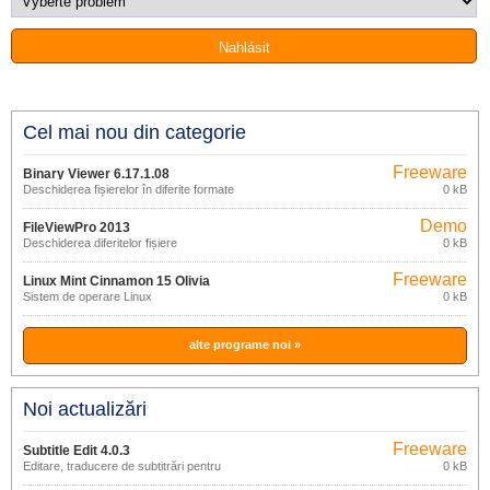
Cel mai nou din categorie
Freeware
Binary Viewer 6.17.1.08
Deschiderea fișierelor în diferite formate
0 kB
Demo
FileViewPro 2013
Deschiderea diferitelor fișiere
0 kB
Freeware
Linux Mint Cinnamon 15 Olivia
Sistem de operare Linux
0 kB
alte programe noi »
Noi actualizări
Freeware
Subtitle Edit 4.0.3
Editare, traducere de subtitrări pentru
0 kB
filme