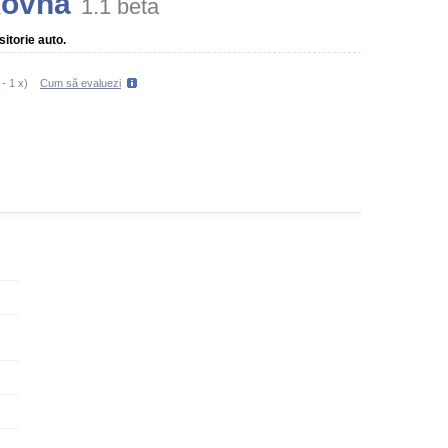
kovna
1.1 beta
itorie auto.
-
1
x)
Cum să evaluezi