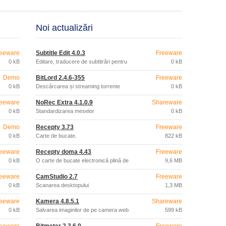
Noi actualizări
eeware
Subtitle Edit 4.0.3
Freeware
0 kB
Editare, traducere de subtitrări pentru
0 kB
filme
Demo
BitLord 2.4.6-355
Freeware
0 kB
Descărcarea și streaming torrente
0 kB
eeware
NoRec Extra 4.1.0.9
Shareware
0 kB
Standardizarea meselor
0 kB
Demo
Recepty 3.73
Freeware
0 kB
Carte de bucate.
822 kB
eeware
Recepty doma 4.43
Freeware
0 kB
O carte de bucate electronică plină de
9,6 MB
rețete.
eeware
CamStudio 2.7
Freeware
0 kB
Scanarea desktopului
1,3 MB
eeware
Kamera 4.8.5.1
Shareware
0 kB
Salvarea imaginilor de pe camera web
599 kB