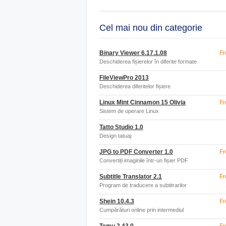
Cel mai nou din categorie
Binary Viewer 6.17.1.08
Fr
Deschiderea fișierelor în diferite formate
FileViewPro 2013
Deschiderea diferitelor fișiere
Linux Mint Cinnamon 15 Olivia
Fr
Sistem de operare Linux
Tatto Studio 1.0
Design tatuaj
JPG to PDF Converter 1.0
Fr
Convertiți imaginile într-un fișier PDF
Subtitle Translator 2.1
Fr
Program de traducere a subtitrarilor
Shein 10.4.3
Fr
Cumpărături online prin intermediul
aplicației