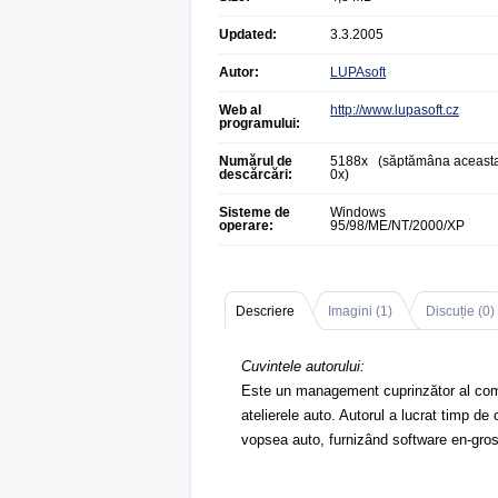
Updated:
3.3.2005
Autor:
LUPAsoft
Web al
http://www.lupasoft.cz
programului:
Numărul de
5188x (săptămâna aceasta
descărcări:
0x)
Sisteme de
Windows
operare:
95/98/ME/NT/2000/XP
Descriere
Imagini (
1
)
Discuție (
0
)
Cuvintele autorului:
Este un management cuprinzător al comenz
atelierele auto. Autorul a lucrat timp de 
vopsea auto, furnizând software en-gros 