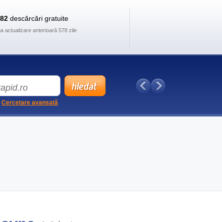
882
descărcări gratuite
ma actualizare anterioară 578 zile
Cercetare avansată