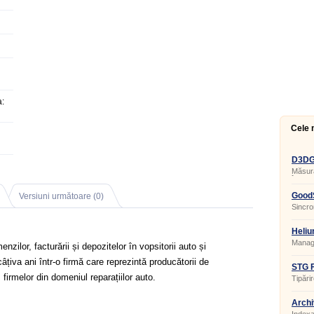
:
Cele 
D3DGe
Măsura
în apl
GoodS
Versiuni următoare (0)
Sincron
Heliu
Manage
ilor, facturării și depozitelor în vopsitorii auto și
câțiva ani într-o firmă care reprezintă producătorii de
STG F
firmelor din domeniul reparațiilor auto.
Tipărir
Archi