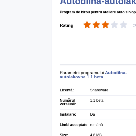
Autodílna-autola
Program de birou pentru ateliere auto și vops
Rating
(
3
Parametrii programului
Autodílna-
autolakovna
1.1 beta
Licență:
Shareware
Numărul
1.1 beta
versiunii:
Instalare:
Da
Limbi acceptate:
română
Size:
4,8 MB