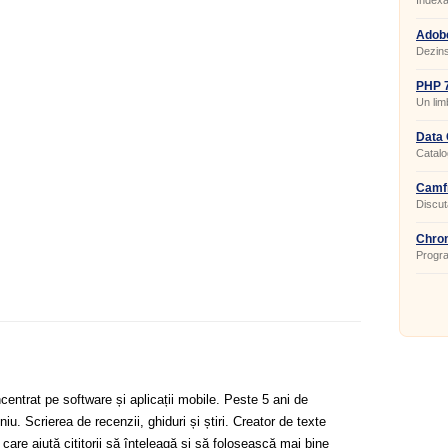
Indexa
Adobe
20.0.
Dezins
PHP 7
Un lim
de sit
Data 
Catalo
fotograf
Camfr
Discuta
Chron
Progra
a orei.
centrat pe software și aplicații mobile. Peste 5 ani de
u. Scrierea de recenzii, ghiduri și știri. Creator de texte
 care ajută cititorii să înțeleagă și să folosească mai bine