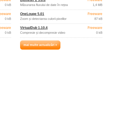
eeware
Bitmeter 2 3.6.0
Freeware
0 kB
Măsurarea fluxului de date în rețea
1,4 MB
eeware
OneLoupe 5.01
Freeware
0 kB
Zoom și detectarea culorii pixelilor
87 kB
eeware
VirtualDub 1.10.4
Freeware
0 kB
Compresie și decompresie video
0 kB
mai multe actualizări »