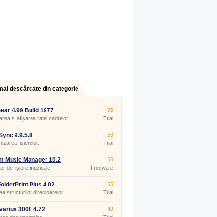
mai descărcate din categorie
ar 4.99 Build 1977
70
rea și afișarea ratei cadrelor
Trial
icațiile DirectX și OpenGL.
ync 9.9.5.8
59
izarea fișierelor.
Trial
m Music Manager 10.2
56
r de fișiere muzicale.
Freeware
olderPrint Plus 4.02
55
ea structurilor directoarelor.
Trial
varius 3000 4.72
49