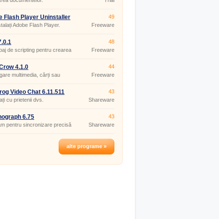
rea documentelor.
Trial
 Flash Player Uninstaller
49
0.267
talați Adobe Flash Player.
Freeware
.0.1
48
baj de scripting pentru crearea
Freeware
e-uri web.
Crow 4.1.0
44
gare multimedia, cărți sau
Freeware
ii.
og Video Chat 6.11.511
43
ți cu prietenii dvs.
Shareware
ograph 6.75
43
m pentru sincronizare precisă
Shareware
alte programe »