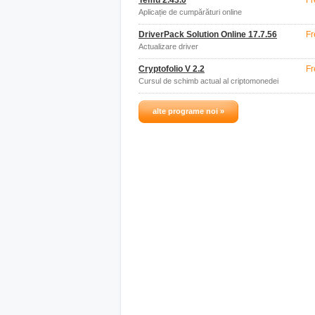
Temu 2.43.0
Fr
Aplicație de cumpărături online
DriverPack Solution Online 17.7.56
Fr
Actualizare driver
Cryptofolio V 2.2
Fr
Cursul de schimb actual al criptomonedei
alte programe noi »