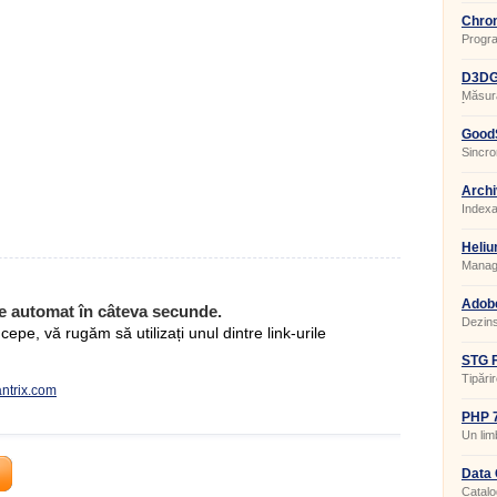
Chron
Progra
a orei.
D3DGe
Măsura
în apl
GoodS
Sincron
Archi
Indexa
Heliu
Manage
Adobe
e automat în câteva secunde.
20.0.
Dezins
pe, vă rugăm să utilizați unul dintre link-urile
STG F
Tipărir
antrix.com
PHP 7
Un lim
de sit
Data 
Catalo