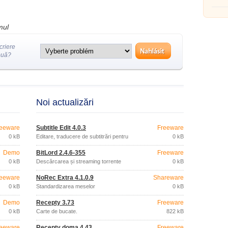
fotograf
mul
criere
ouă?
Noi actualizări
eeware
Subtitle Edit 4.0.3
Freeware
0 kB
Editare, traducere de subtitrări pentru
0 kB
filme
Demo
BitLord 2.4.6-355
Freeware
0 kB
Descărcarea și streaming torrente
0 kB
eeware
NoRec Extra 4.1.0.9
Shareware
0 kB
Standardizarea meselor
0 kB
Demo
Recepty 3.73
Freeware
0 kB
Carte de bucate.
822 kB
eeware
Recepty doma 4.43
Freeware