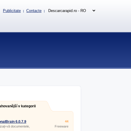
Publicitate
Contacte
|
|
ahovanější v kategorii
nalBrain 6.0.7.9
44
zați-vă documentele,
Freeware
ele și alte lucruri.