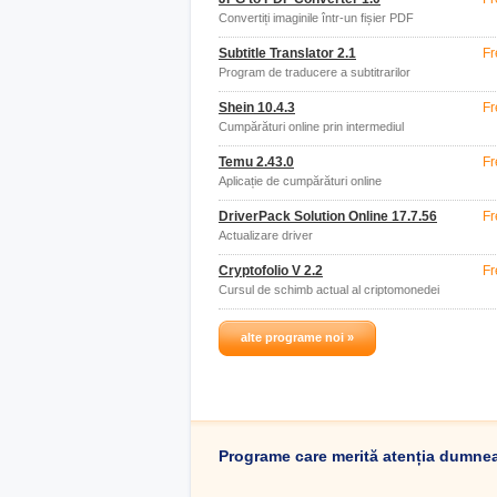
Convertiți imaginile într-un fișier PDF
Subtitle Translator 2.1
Fr
Program de traducere a subtitrarilor
Shein 10.4.3
Fr
Cumpărături online prin intermediul
aplicației
Temu 2.43.0
Fr
Aplicație de cumpărături online
DriverPack Solution Online 17.7.56
Fr
Actualizare driver
Cryptofolio V 2.2
Fr
Cursul de schimb actual al criptomonedei
alte programe noi »
Programe care merită atenția dumne