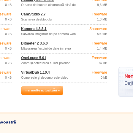
0 kB
O carte de bucate electronică plină de
9,6 MB
rețete.
eeware
CamStudio 2.7
Freeware
0 kB
Scanarea desktopului
1,3 MB
eeware
Kamera 4.8.5.1
Shareware
0 kB
Salvarea imaginilor de pe camera web
599 kB
eeware
Bitmeter 2 3.6.0
Freeware
0 kB
Măsurarea fluxului de date în rețea
1,4 MB
eeware
OneLoupe 5.01
Freeware
0 kB
Zoom și detectarea culorii pixelilor
87 kB
eeware
VirtualDub 1.10.4
Freeware
0 kB
Compresie și decompresie video
0 kB
mai multe actualizări »
avoastră