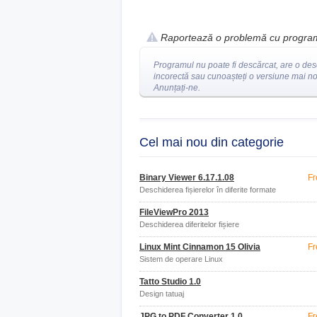
Raportează o problemă cu progra
Programul nu poate fi descărcat, are o des
incorectă sau cunoașteți o versiune mai n
Anunțați-ne.
Cel mai nou din categorie
Binary Viewer 6.17.1.08
Fr
Deschiderea fișierelor în diferite formate
FileViewPro 2013
Deschiderea diferitelor fișiere
Linux Mint Cinnamon 15 Olivia
Fr
Sistem de operare Linux
Tatto Studio 1.0
Design tatuaj
JPG to PDF Converter 1.0
Fr