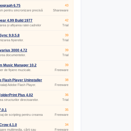
ograph 6.75
43
m pentru sincronizare precisă
Shareware
ar 4.99 Build 1977
42
rea și afișarea ratei cadrelor
Trial
icațiile DirectX și OpenGL.
ync 9.9.5.8
39
izarea fișierelor.
Trial
varius 3000 4.72
39
rea documentelor.
Trial
m Music Manager 10.2
39
r de fișiere muzicale.
Freeware
 Flash Player Uninstaller
38
0.267
talați Adobe Flash Player.
Freeware
olderPrint Plus 4.02
36
ea structurilor directoarelor.
Trial
.0.1
35
baj de scripting pentru crearea
Freeware
e-uri web.
Crow 4.1.0
34
gare multimedia, cărți sau
Freeware