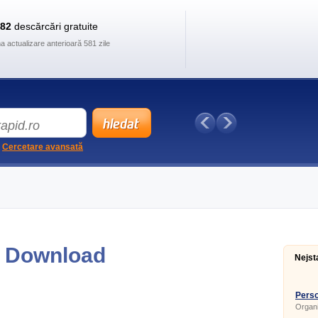
882
descărcări gratuite
ma actualizare anterioară 581 zile
Cercetare avansată
- Download
Nejst
Perso
Organi
contact