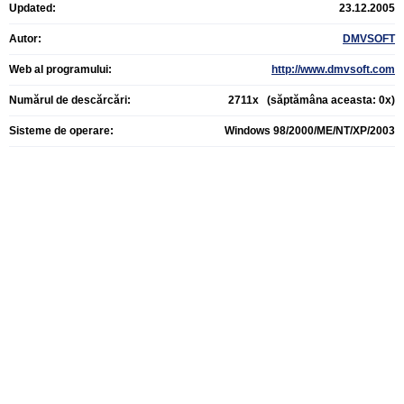
Updated:
23.12.2005
Autor:
DMVSOFT
Web al programului:
http://www.dmvsoft.com
Numărul de descărcări:
2711x (săptămâna aceasta: 0x)
Sisteme de operare:
Windows 98/2000/ME/NT/XP/2003