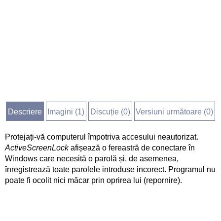
Descriere
Imagini (
1
)
Discuție (
0
)
Versiuni următoare (0)
Protejați-vă computerul împotriva accesului neautorizat.
ActiveScreenLock
afișează o fereastră de conectare în
Windows care necesită o parolă și, de asemenea,
înregistrează toate parolele introduse incorect. Programul nu
poate fi ocolit nici măcar prin oprirea lui (repornire).