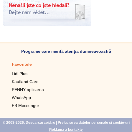
Programe care merită atenția dumneavoastră
Favoritele
Aplicație mobilă
Lidl Plus
Pedometru mobil
Kaufland Card
Lupa pentru telefonul mobil
PENNY aplicarea
Telecomanda pentru
televizor LG
WhatsApp
Imagini de fundal live pentru
FB Messenger
mobil gratuit
WhatsApp
© 2003-2026, Descarcarapid.ro
|
Prelucrarea datelor personale și cookie-uri
Reklama a kontakty