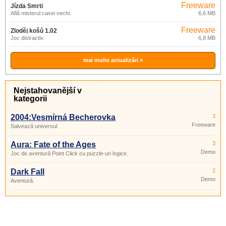
Freeware
Jízda Smrti
Află misterul casei vechi.
6,6 MB
Freeware
Zloděj košů 1.02
Joc distractiv.
6,8 MB
mai multe actualizări »
Nejstahovanější v
kategorii
2004:Vesmírná Becherovka
3
Freeware
Salvează universul.
Aura: Fate of the Ages
3
Demo
Joc de aventură Point Click cu puzzle-uri logice.
Dark Fall
2
Demo
Aventură.