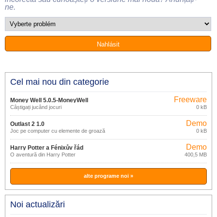
ne.
Cel mai nou din categorie
Freeware
Money Well 5.0.5-MoneyWell
Câștigați jucând jocuri
0 kB
Demo
Outlast 2 1.0
Joc pe computer cu elemente de groază
0 kB
Demo
Harry Potter a Fénixův řád
O aventură din Harry Potter
400,5 MB
alte programe noi »
Noi actualizări