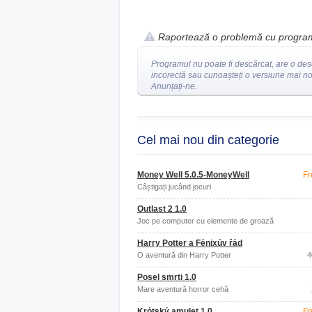
Raportează o problemă cu progra
Programul nu poate fi descărcat, are o des
incorectă sau cunoașteți o versiune mai n
Anunțați-ne.
Cel mai nou din categorie
Money Well 5.0.5-MoneyWell
Fr
Câștigați jucând jocuri
Outlast 2 1.0
Joc pe computer cu elemente de groază
Harry Potter a Fénixův řád
O aventură din Harry Potter
4
Posel smrti 1.0
Mare aventură horror cehă
Krótský amulet 1.0
Fr