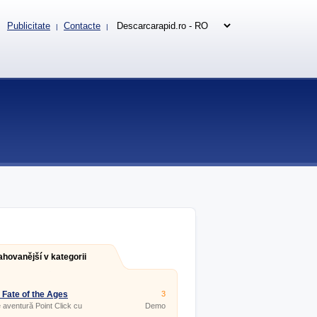
Publicitate
Contacte
|
|
ahovanější v kategorii
 Fate of the Ages
3
 aventură Point Click cu
Demo
uri logice.