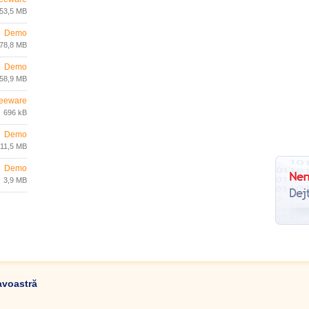
53,5 MB
Demo
78,8 MB
Demo
58,9 MB
eeware
696 kB
Demo
11,5 MB
Demo
3,9 MB
avoastră