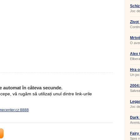
Schi
Joc de
Život 
Contin
mergeț
Mrtv
O aven
Alex 
Eliber
Hra o 
Un joc
2004
e automat în câteva secunde.
Salvea
pe, vă rugăm să utilizați unul dintre link-urile
Lega
Joc de
amecenter.cz:8888
click.
Dark 
Aventu
Fairy
Spre r