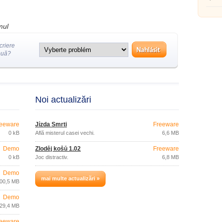
mul
criere
ouă?
Noi actualizări
eeware
Jízda Smrti
Freeware
0 kB
Află misterul casei vechi.
6,6 MB
Demo
Zloděj košů 1.02
Freeware
0 kB
Joc distractiv.
6,8 MB
Demo
mai multe actualizări »
00,5 MB
Demo
29,4 MB
eeware