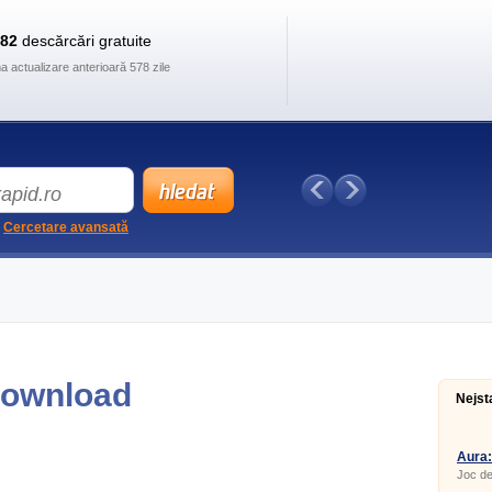
882
descărcări gratuite
ma actualizare anterioară 578 zile
Cercetare avansată
Download
Nejst
Aura:
Joc de
puzzle-