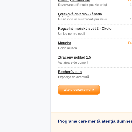
Rezolvarea diferitelor puzzle-uri și
1
puzzle-uri.
Loutkové divadlo - Záhada
Štěstíkova
Găsiți indiciile și rezolvați puzzle-ul.
1
Kouzelný mořský svět 2 - Okolo
světa
Un joc pentru copii.
Moucha
Fr
Ucide musca.
Ztracený poklad 1.5
Vanatoare de comori.
Becherův sen
Expediție de aventură.
alte programe noi »
Programe care merită atenția dumne