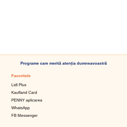
Programe care merită atenția dumneavoastră
Favoritele
Aplicație mobilă
Lidl Plus
Pedometru mobil
Kaufland Card
Lupa pentru telefonul mobil
PENNY aplicarea
Telecomanda pentru
televizor LG
WhatsApp
Imagini de fundal live pentru
FB Messenger
mobil gratuit
WhatsApp