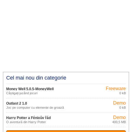
Cel mai nou din categorie
Freeware
Money Well 5.0.5-MoneyWell
Câștigați jucând jocuri
0 kB
Demo
Outlast 2 1.0
Joc pe computer cu elemente de groază
0 kB
Demo
Harry Potter a Fénixův řád
O aventură din Harry Potter
400,5 MB