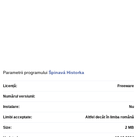
Parametrii programului
Špinavá Historka
Licență:
Freeware
Numărul versiunii:
Instalare:
Nu
Limbi acceptate:
Altfel decât în limba română
Size:
2 MB