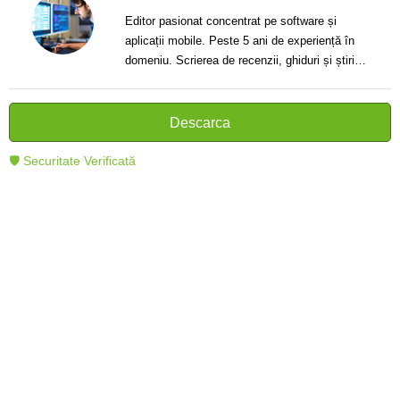
Editor pasionat concentrat pe software și
aplicații mobile. Peste 5 ani de experiență în
domeniu. Scrierea de recenzii, ghiduri și știri.
Creator de texte clare și informative care ajută
cititorii să înțeleagă și să folosească mai bine
tehnologia modernă.
Descarca
🛡 Securitate Verificată