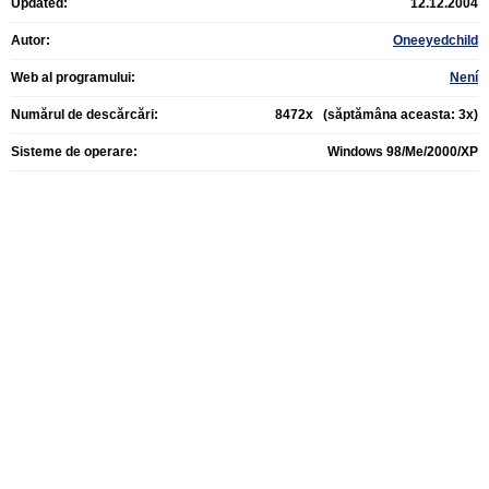
Updated:
12.12.2004
Autor:
Oneeyedchild
Web al programului:
Není
Numărul de descărcări:
8472x (săptămâna aceasta: 3x)
Sisteme de operare:
Windows 98/Me/2000/XP