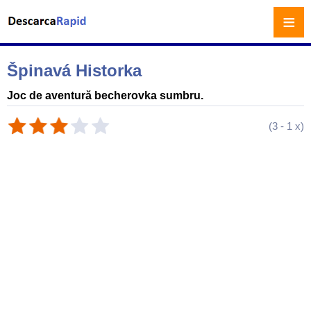
≡
Špinavá Historka
Joc de aventură becherovka sumbru.
(
3
-
1
x)