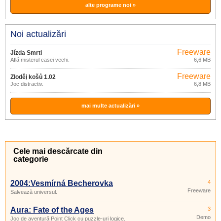
alte programe noi »
Noi actualizări
Freeware
Jízda Smrti
Află misterul casei vechi.
6,6 MB
Freeware
Zloděj košů 1.02
Joc distractiv.
6,8 MB
mai multe actualizări »
Cele mai descărcate din
categorie
2004:Vesmírná Becherovka
4
Freeware
Salvează universul.
Aura: Fate of the Ages
3
Demo
Joc de aventură Point Click cu puzzle-uri logice.