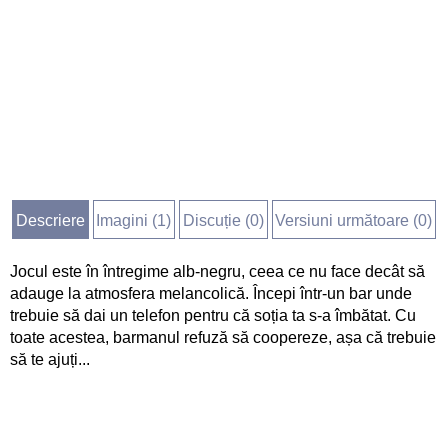
Descriere
Imagini (
1
)
Discuție (
0
)
Versiuni următoare (0)
Jocul este în întregime alb-negru, ceea ce nu face decât să
adauge la atmosfera melancolică. Începi într-un bar unde
trebuie să dai un telefon pentru că soția ta s-a îmbătat. Cu
toate acestea, barmanul refuză să coopereze, așa că trebuie
să te ajuți...