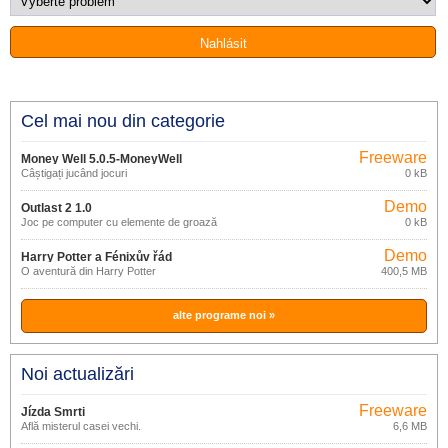
Cel mai nou din categorie
Freeware
Money Well 5.0.5-MoneyWell
Câștigați jucând jocuri
0 kB
Demo
Outlast 2 1.0
Joc pe computer cu elemente de groază
0 kB
Demo
Harry Potter a Fénixův řád
O aventură din Harry Potter
400,5 MB
alte programe noi »
Noi actualizări
Freeware
Jízda Smrti
Află misterul casei vechi.
6,6 MB