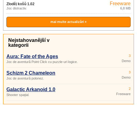
Freeware
Zloděj košů 1.02
Joc distractiv.
6,8 MB
mai multe actualizări »
Nejstahovanější v
kategorii
Aura: Fate of the Ages
3
Demo
Joc de aventură Point Click cu puzzle-uri logice.
Schizm 2 Chameleon
3
Demo
Joc de aventură polonez.
Galactic Arkanoid 1.0
2
Freeware
Shooter spațial.