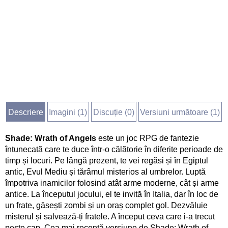
Descriere
Imagini (
1
)
Discuție (
0
)
Versiuni următoare (1)
Shade: Wrath of Angels
este un joc RPG de fantezie
întunecată care te duce într-o călătorie în diferite perioade de
timp și locuri. Pe lângă prezent, te vei regăsi și în Egiptul
antic, Evul Mediu și tărâmul misterios al umbrelor. Luptă
împotriva inamicilor folosind atât arme moderne, cât și arme
antice. La începutul jocului, el te invită în Italia, dar în loc de
un frate, găsești zombi și un oraș complet gol. Dezvăluie
misterul și salvează-ți fratele. A început ceva care i-a trecut
peste cap. Cea mai recentă versiune de Shade: Wrath of