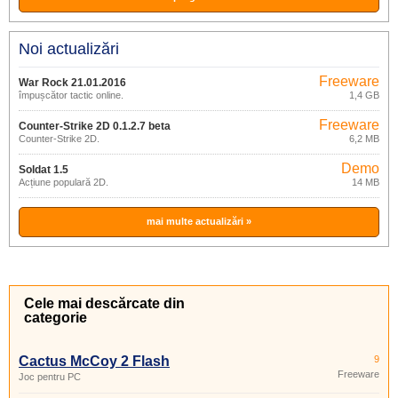
Noi actualizări
Freeware
War Rock 21.01.2016
împușcător tactic online.
1,4 GB
Freeware
Counter-Strike 2D 0.1.2.7 beta
Counter-Strike 2D.
6,2 MB
Demo
Soldat 1.5
Acțiune populară 2D.
14 MB
mai multe actualizări »
Cele mai descărcate din
categorie
Cactus McCoy 2 Flash
9
Freeware
Joc pentru PC