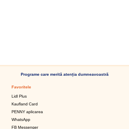
Programe care merită atenția dumneavoastră
Favoritele
Aplicație mobilă
Lidl Plus
Pedometru mobil
Kaufland Card
Lupa pentru telefonul mobil
PENNY aplicarea
Telecomanda pentru
televizor LG
WhatsApp
Imagini de fundal live pentru
FB Messenger
mobil gratuit