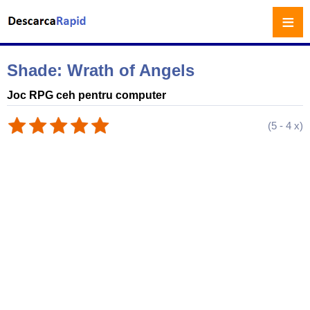
≡
Shade: Wrath of Angels
Joc RPG ceh pentru computer
(
5
-
4
x)