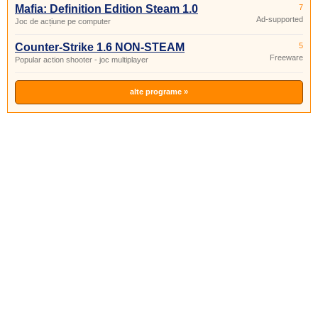
Mafia: Definition Edition Steam 1.0
7
Ad-supported
Joc de acțiune pe computer
Counter-Strike 1.6 NON-STEAM
5
Freeware
Popular action shooter - joc multiplayer
alte programe »