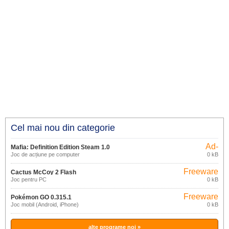
Cel mai nou din categorie
Ad-
Mafia: Definition Edition Steam 1.0
supported
Joc de acțiune pe computer
0 kB
Freeware
Cactus McCoy 2 Flash
Joc pentru PC
0 kB
Freeware
Pokémon GO 0.315.1
Joc mobil (Android, iPhone)
0 kB
alte programe noi »