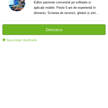
Editor pasionat concentrat pe software și
aplicații mobile. Peste 5 ani de experiență în
domeniu. Scrierea de recenzii, ghiduri și știri.
Creator de texte clare și informative care ajută
cititorii să înțeleagă și să folosească mai bine
tehnologia modernă.
Descarca
🛡 Securitate Verificată