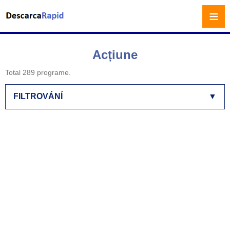
≡
Acțiune
Total 289 programe.
FILTROVÁNÍ
▼