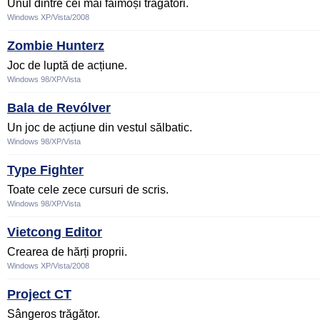
Unul dintre cei mai faimoși trăgători.
Windows XP/Vista/2008
Zombie Hunterz
Joc de luptă de acțiune.
Windows 98/XP/Vista
Bala de Revólver
Un joc de acțiune din vestul sălbatic.
Windows 98/XP/Vista
Type Fighter
Toate cele zece cursuri de scris.
Windows 98/XP/Vista
Vietcong Editor
Crearea de hărți proprii.
Windows XP/Vista/2008
Project CT
Sângeros trăgător.