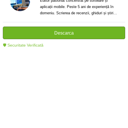
Editor pasionat concentrat pe software și
aplicații mobile. Peste 5 ani de experiență în
domeniu. Scrierea de recenzii, ghiduri și știri.
Creator de texte clare și informative care ajută
cititorii să înțeleagă și să folosească mai bine
tehnologia modernă.
Descarca
🛡 Securitate Verificată