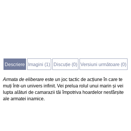
Descriere
Imagini (
1
)
Discuție (
0
)
Versiuni următoare (0)
Armata de eliberare
este un joc tactic de acțiune în care te
muți într-un univers infinit. Vei prelua rolul unui marin și vei
lupta alături de camarazii tăi împotriva hoardelor nesfârșite
ale armatei inamice.