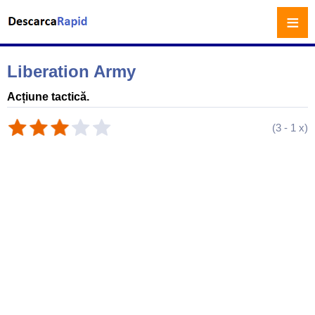
≡
Liberation Army
Acțiune tactică.
(
3
-
1
x)