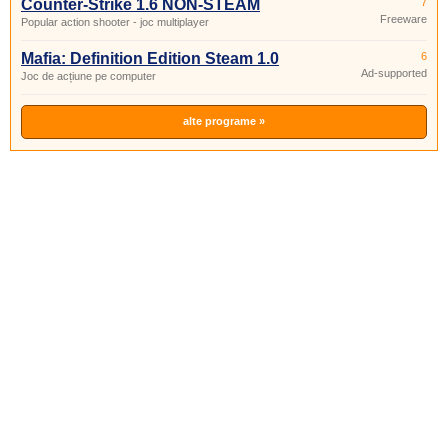
Counter-Strike 1.6 NON-STEAM
7
Freeware
Popular action shooter - joc multiplayer
Mafia: Definition Edition Steam 1.0
6
Ad-supported
Joc de acțiune pe computer
alte programe »