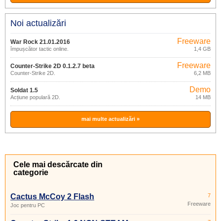
Noi actualizări
Freeware
War Rock 21.01.2016
împușcător tactic online.
1,4 GB
Freeware
Counter-Strike 2D 0.1.2.7 beta
Counter-Strike 2D.
6,2 MB
Demo
Soldat 1.5
Acțiune populară 2D.
14 MB
mai multe actualizări »
Cele mai descărcate din
categorie
Cactus McCoy 2 Flash
7
Freeware
Joc pentru PC