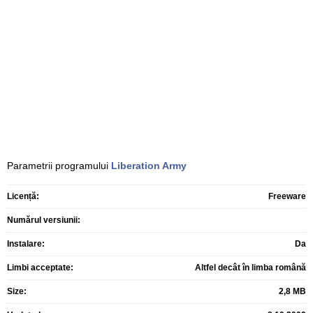
Parametrii programului
Liberation Army
Licență:
Freeware
Numărul versiunii:
Instalare:
Da
Limbi acceptate:
Altfel decât în limba română
Size:
2,8 MB