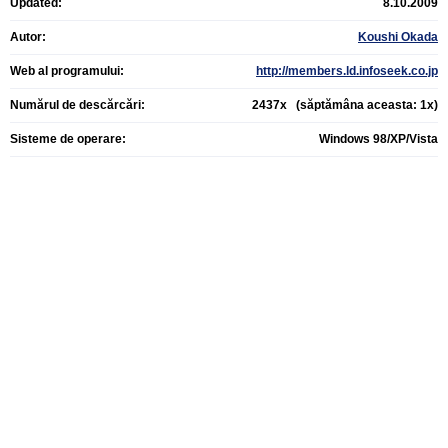
Updated:
8.10.2009
Autor:
Koushi Okada
Web al programului:
http://members.ld.infoseek.co.jp
Numărul de descărcări:
2437x (săptămâna aceasta: 1x)
Sisteme de operare:
Windows 98/XP/Vista