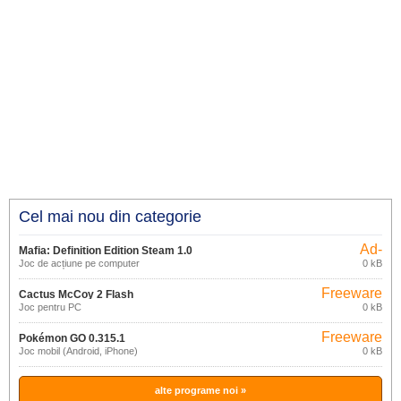
Cel mai nou din categorie
Ad-
Mafia: Definition Edition Steam 1.0
supported
Joc de acțiune pe computer
0 kB
Freeware
Cactus McCoy 2 Flash
Joc pentru PC
0 kB
Freeware
Pokémon GO 0.315.1
Joc mobil (Android, iPhone)
0 kB
alte programe noi »