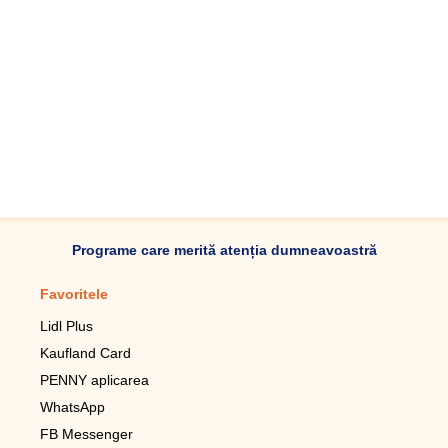
Programe care merită atenția dumneavoastră
Favoritele
Aplicație mobilă
Lidl Plus
Pedometru mobil
Kaufland Card
Lupa pentru telefonul mobil
PENNY aplicarea
Telecomanda pentru
televizor LG
WhatsApp
Imagini de fundal live pentru
FB Messenger
mobil gratuit