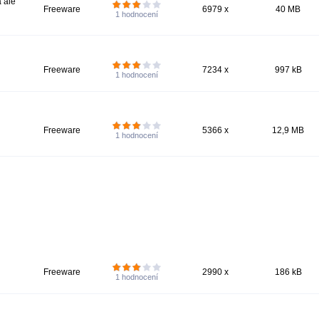
ă ale
Freeware
6979 x
40 MB
1
hodnocení
Freeware
7234 x
997 kB
1
hodnocení
Freeware
5366 x
12,9 MB
1
hodnocení
Freeware
2990 x
186 kB
1
hodnocení