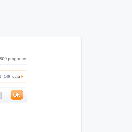
2800 programe.
9
140
další