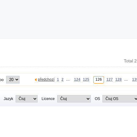
Total 
předchozí
1
2
…
124
125
126
127
128
…
13
 po
Jazyk
Licence
OS