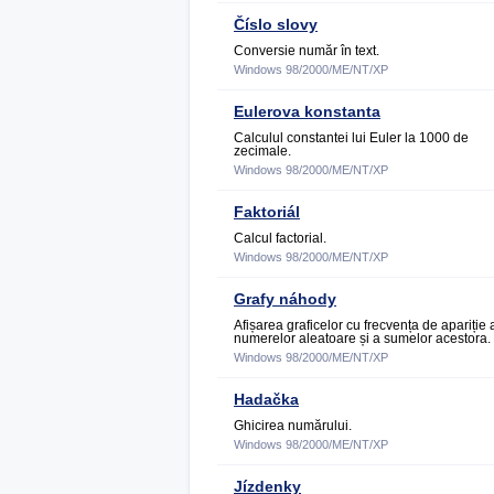
Číslo slovy
Conversie număr în text.
Windows 98/2000/ME/NT/XP
Eulerova konstanta
Calculul constantei lui Euler la 1000 de
zecimale.
Windows 98/2000/ME/NT/XP
Faktoriál
Calcul factorial.
Windows 98/2000/ME/NT/XP
Grafy náhody
Afișarea graficelor cu frecvența de apariție 
numerelor aleatoare și a sumelor acestora.
Windows 98/2000/ME/NT/XP
Hadačka
Ghicirea numărului.
Windows 98/2000/ME/NT/XP
Jízdenky