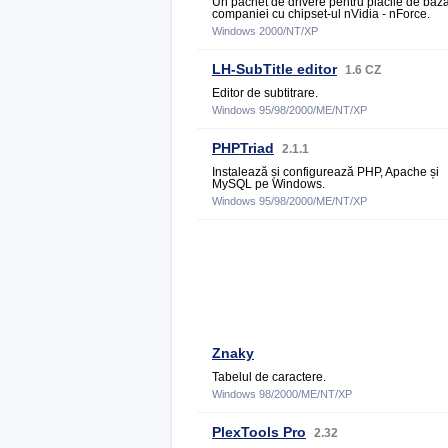
Un pachet de drivere pentru plăcile de baz
companiei cu chipset-ul nVidia - nForce.
Windows 2000/NT/XP
LH-SubTitle editor
1.6 CZ
Editor de subtitrare.
Windows 95/98/2000/ME/NT/XP
PHPTriad
2.1.1
Instalează și configurează PHP, Apache și
MySQL pe Windows.
Windows 95/98/2000/ME/NT/XP
Znaky
Tabelul de caractere.
Windows 98/2000/ME/NT/XP
PlexTools Pro
2.32