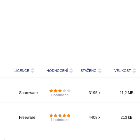
LICENCE
HODNOCENÍ
STAŽENO
VELIKOST
Shareware
3195 x
11,2 MB
1
hodnocení
Freeware
4408 x
213 kB
1
hodnocení