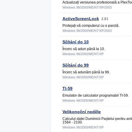
Actualizați versiunea profesională a PlexTo
Windows 98/2000/ME/NT/XP/2003
ActiveScreenLock
2.81
Protejați-vă computerul cu o parolă.
Windows 98/2000/ME/NT/XP/2003
Sčítání do 10
Încerc să adun până la 10.
Windows 98/2000/ME/NT/XP
Sčítání do 99
Încerc să adunăm până la 99.
Windows 98/2000/ME/NT/XP
TI-59
Emulator de calculator programabil TI-59.
Windows 98/2000/ME/NT/XP
Velikonoční neděle
Calculul datei Duminicii Paștelui pentru ani
1584 - 2100.
Windows 98/2000/ME/NT/XP