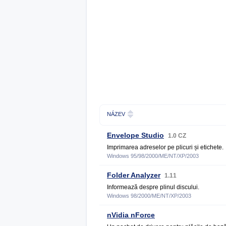
NÁZEV
Envelope Studio
1.0 CZ
Imprimarea adreselor pe plicuri și etichete.
Windows 95/98/2000/ME/NT/XP/2003
Folder Analyzer
1.11
Informează despre plinul discului.
Windows 98/2000/ME/NT/XP/2003
nVidia nForce