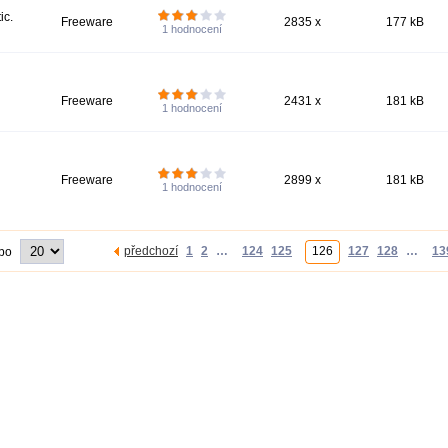
ic.
Freeware
2835 x
177 kB
1
hodnocení
Freeware
2431 x
181 kB
1
hodnocení
Freeware
2899 x
181 kB
1
hodnocení
předchozí
1
2
…
124
125
126
127
128
…
13
 po