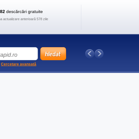
882
descărcări gratuite
ma actualizare anterioară 578 zile
Cercetare avansată