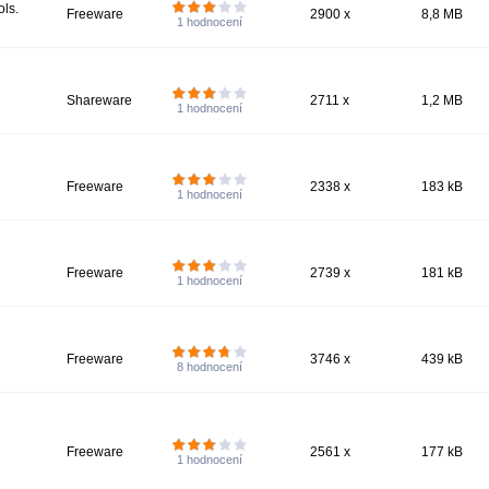
ols.
Freeware
2900 x
8,8 MB
1
hodnocení
Shareware
2711 x
1,2 MB
1
hodnocení
Freeware
2338 x
183 kB
1
hodnocení
Freeware
2739 x
181 kB
1
hodnocení
Freeware
3746 x
439 kB
8
hodnocení
i
Freeware
2561 x
177 kB
1
hodnocení