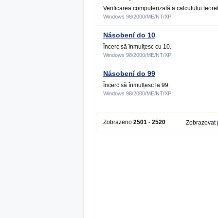
Verificarea computerizată a calculului teoret
Windows 98/2000/ME/NT/XP
Násobení do 10
Încerc să înmulțesc cu 10.
Windows 98/2000/ME/NT/XP
Násobení do 99
Încerc să înmulțesc la 99.
Windows 98/2000/ME/NT/XP
Zobrazeno
2501
-
2520
Zobrazovat